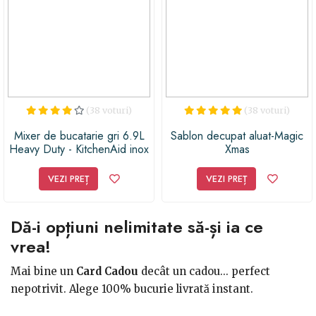
(38 voturi)
(38 voturi)
Mixer de bucatarie gri 6.9L
Sablon decupat aluat-Magic
Heavy Duty - KitchenAid inox
Xmas
VEZI PREȚ
VEZI PREȚ
Dă-i opțiuni nelimitate să-și ia ce
vrea!
Mai bine un
Card Cadou
decât un cadou... perfect
nepotrivit. Alege 100% bucurie livrată instant.