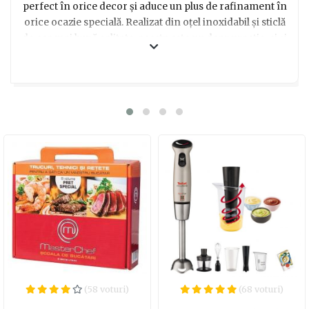
perfect în orice decor și aduce un plus de rafinament în
orice ocazie specială. Realizat din oțel inoxidabil și sticlă
de cea mai bună calitate, acesta este nu doar practic, ci și
extrem de durabil. Imaginează-ți momentele deosebite
petrecute alături de prieteni și familie, în timp ce
savurezi prăjiturile preferate, într-un mod inedit și
sofisticat. Acest platou rotativ te va cuceri cu siguranță
prin eleganța sa și te va transforma într-un adevărat
maestru al deserturilor! O alegere inspirată pentru a
surprinde plăcut pe oricine dorești să îi oferi un cadou
deosebit. Simplu și practic, acest platou îți permite să îți
impresionezi invitații cu prăjituri delicioase, servite într-
un mod unic, care atrage toate privirile. Așadar, nu mai
sta pe gânduri și transformă momentele dulci într-o
adevărată experiență culinară cu ajutorul acestui platou
rotativ pentru prăjituri KingHoff KHF-4044!
(58 voturi)
(68 voturi)