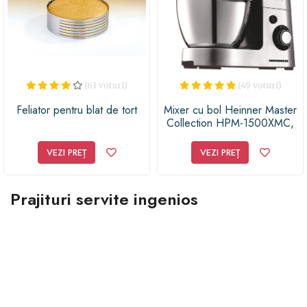
(63 voturi)
(49 voturi)
Feliator pentru blat de tort
Mixer cu bol Heinner Master
Collection HPM-1500XMC,
1500 W, Bol 5.5 l , 6 Viteze,
Argintiu/Negru
VEZI PREȚ
VEZI PREȚ
Prajituri servite ingenios