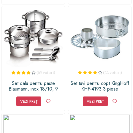
(65 voturi)
(22 voturi)
Set oala pentru paste
Set tavi pentru copt KingHoff
Blaumann, inox 18/10, 9
KHF-4193 3 piese
piese
VEZI PREȚ
VEZI PREȚ