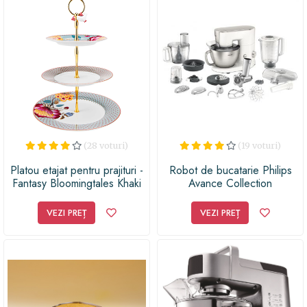
(28 voturi)
(19 voturi)
Platou etajat pentru prajituri -
Robot de bucatarie Philips
Fantasy Bloomingtales Khaki
Avance Collection
Blue | Pip Studio
HR7958/00, 900 W
VEZI PREȚ
VEZI PREȚ