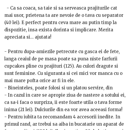
- Ca sa coaca, sa taie si sa serveasca prajiturile cat
mai usor, prietena ta are nevoie de o tava cu separator
(40 lei). E perfect pentru ceva mare au putin timp la
dispozitie, insa exista dorinta si implicare. Merita
apreciata si... ajutata!
- Pentru dupa-amiezile petrecute cu gasca ei de fete,
langa ceaiul de pe masa poate sa puna niste farfurii
cupcakes pline cu prajituri (125). Au culori dragute si
sunt feminine. Cu siguranta si cei mici vor manca cu o
mai mare pofta orice ar fi in ele.
- Bineinteles, poate folosi si un platou servire, din
portelan (110 lei). De altfel, e perfect nu doar pentru
- In cazul in care se apropie ziua de nastere a sotului ei,
torturi, ci si pentru aperitive si tot felul de gustari,
ca sa-i faca o surpriza, ii este foarte utila o tava forme
fructe, ideal pentru orice masa si sarbatoare in
inima (21 lei). Dulciurile din ea vor avea aceeasi forma!
general.
- Pentru iubita ta recomandam 4 accesorii inedite. In
primul rand, ar trebui sa aiba in bucatarie un aparat de