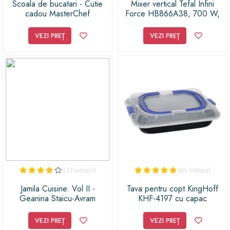
Scoala de bucatari - Cutie
Mixer vertical Tefal Infini
cadou MasterChef
Force HB866A38, 700 W,
20 Viteze, Functie Turbo,
Argintiu
VEZI PREȚ
VEZI PREȚ
(32 voturi)
(65 voturi)
Jamila Cuisine. Vol II -
Tava pentru copt KingHoff
Geanina Staicu-Avram
KHF-4197 cu capac
VEZI PREȚ
VEZI PREȚ