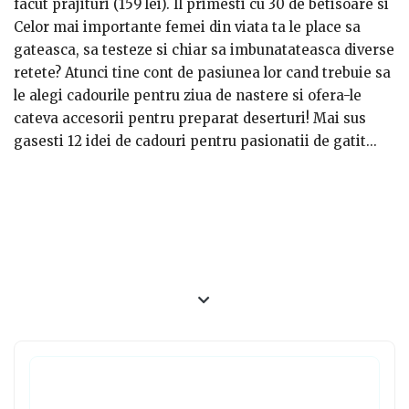
facut prajituri (159 lei). Il primesti cu 30 de betisoare si
retete de prajituri.
Celor mai importante femei din viata ta le place sa
- Pentru diminetile in doi sunt perfecte niste wafe (125
gateasca, sa testeze si chiar sa imbunatateasca diverse
lei). Aparatul e practic si usor de folosit. Vineri seara se
retete? Atunci tine cont de pasiunea lor cand trebuie sa
poate prepara compozitia pentru wafe, iar sambata vor
le alegi cadourile pentru ziua de nastere si ofera-le
fi gata in doar cateva minute. Mai poti cumpara pe
cateva accesorii pentru preparat deserturi! Mai sus
langa frisca, sirop de capsuni si ciocolata fina.
gasesti 12 idei de cadouri pentru pasionatii de gatit...
- Daca vrei sa gatesti ceva impreuna, atunci poti alege
sau poti alege si din categoria dedicata
Cadouri online
macarons. Cumpara online un set tava si sprit (33 lei).
pentru pasionatii de gatit
.
Ea pregateste compozitia, iar tu te ocupi de ornat.
Ajutorul in bucatarie e asa important!!
- Zilele de nastere sau aniversarea casatoriei sunt
ocaziile perfecte pentru a folosi o fantana de cioco (129
lei). Ofera-i-o in dar iubitei tale!