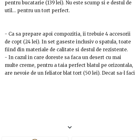
pentru bucatarie (139 lei). Nu este scump si e destul de
util... pentru un tort perfect.
- Ca sa prepare apoi compozitia, ii trebuie 4 accesorii
de copt (24 lei). In set gaseste inclusiv o spatula, toate
fiind din materiale de calitate si destul de rezistente.
- In cazul in care doreste sa faca un desert cu mai
multe creme, pentru a taia perfect blatul pe orizontala,
are nevoie de un feliator blat tort (50 lei). Decat sa-l faci
si sa-l tai gresit... nu mai bine investesti intr-un
accesoriu precis in asa ceva?
- La final, pentru o prezentare cat mai interesanta, ii
este necesar un set suport tort (510 lei). Suportul si
paleta sunt placate cu argint, avand un aspect deosebit.
Este un platou scump, insa si minunatia de tort are
nevoie de un loc special pentru a putea fi admirat de
intreaga familie.