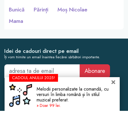
Bunică
Părinți
Moș Nicolae
Mama
Idei de cadouri direct pe email
Îți vom trimite un email înaintea fiecărei sărbători importante.
Abonare
CADOUL ANULUI 2025!
Cadouri Femei
Botez
Melodii personalizate la comandă, cu
Cadouri Bărbați
Cununie Civilă
versuri în limba română și în stilul
muzical preferat.
Cadouri Copii
Cadouri de Crăciun
» Doar 99 lei.
Cadouri Experiențe
Casă Nouă
Cadouri de Lux
Aniversare Căsătorie