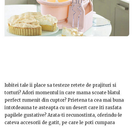
Iubitei tale ii place sa testeze retete de prajituri si
torturi? Adori momentul in care mama scoate blatul
perfect rumenit din cuptor? Prietena ta cea mai buna
intotdeauna te asteapta cu un desert care iti rasfata
papilele gustative? Arata-ti recunostinta, oferindu-le
cateva accesorii de gatit, pe care le poti cumpara
online. Iata la ce ne-am gandit noi!