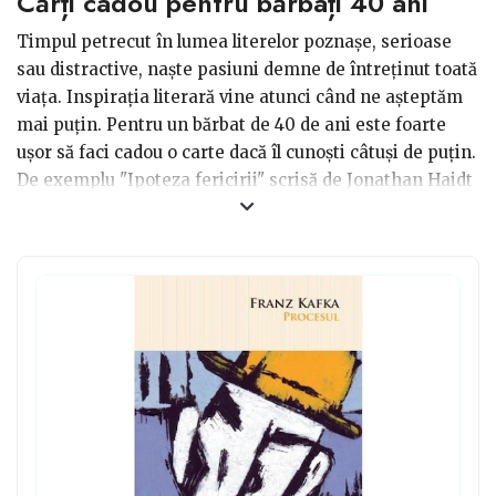
Cărți cadou pentru bărbați 40 ani
Timpul petrecut în lumea literelor poznașe, serioase
sau distractive, naște pasiuni demne de întreținut toată
viața. Inspirația literară vine atunci când ne așteptăm
mai puțin. Pentru un bărbat de 40 de ani este foarte
ușor să faci cadou o carte dacă îl cunoști câtuși de puțin.
De exemplu "Ipoteza fericirii" scrisă de Jonathan Haidt
poate fi un cadou apreciat. După o introducere
seducătoare, cartea îl va ajuta pe cititor să redescopere
înțelepciunea antică. O altă alegere poate fi |"Arcașul
fără arc", care este o carte cu povești, pilde și vorbe de
duh alese din China, Japonia și Coreea. Aici, fiecare
poveste are un tâlc.