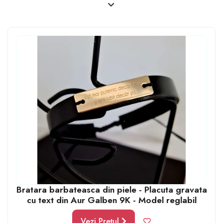
socializare sau căni/ halbe de bere personalizate cu un
mesaj funny sau o vorbă de-a sa, memorabilă. De
tricouri personalizate, de ceasuri gravate, de bijuterii -
brățări cu un mesaj important pentru voi, idei sunt
foarte multe.
Cadourile personalizate la 40 de ani sunt o opțiune
ideală pentru a surprinde un bărbat - fie el soț, iubit,
fiu, coleg de muncă sau frate, într-un mod special și
memorabil.
Bratara barbateasca din piele - Placuta gravata
cu text din Aur Galben 9K - Model reglabil
Vezi Prețul