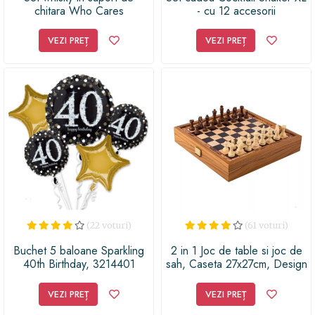
chitara Who Cares
- cu 12 accesorii
VEZI PREȚ
VEZI PREȚ
(22 voturi)
(61 voturi)
Buchet 5 baloane Sparkling
2 in 1 Joc de table si joc de
40th Birthday, 3214401
sah, Caseta 27x27cm, Design
Traditional
VEZI PREȚ
VEZI PREȚ