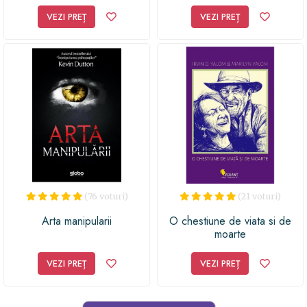
VEZI PREȚ
VEZI PREȚ
(76 voturi)
(21 voturi)
Arta manipularii
O chestiune de viata si de
moarte
VEZI PREȚ
VEZI PREȚ