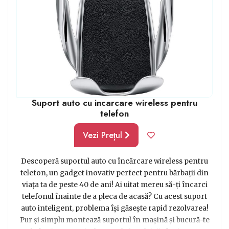
sunt ideale pentru a impresiona și surprinde plăcut
bărbații din această categorie de vârstă 40-45 ani.
Suport auto cu incarcare wireless pentru
telefon
Vezi Prețul
Descoperă suportul auto cu încărcare wireless pentru
telefon, un gadget inovativ perfect pentru bărbații din
viața ta de peste 40 de ani! Ai uitat mereu să-ți încarci
telefonul înainte de a pleca de acasă? Cu acest suport
auto inteligent, problema își găsește rapid rezolvarea!
Pur și simplu montează suportul în mașină și bucură-te