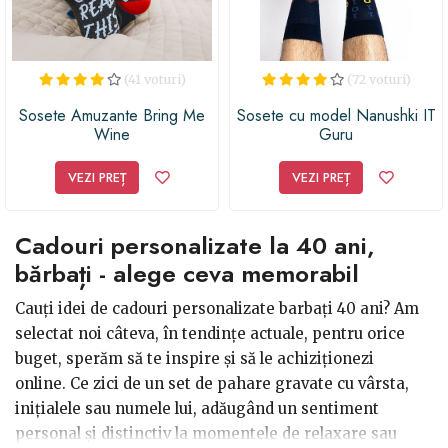
(41 voturi)
(72 voturi)
Sosete Amuzante Bring Me
Sosete cu model Nanushki IT
Wine
Guru
VEZI PREȚ
VEZI PREȚ
Cadouri personalizate la 40 ani,
bărbați - alege ceva memorabil
Cauți idei de cadouri personalizate barbați 40 ani? Am
selectat noi câteva, în tendințe actuale, pentru orice
buget, sperăm să te inspire și să le achiziționezi
online. Ce zici de un set de pahare gravate cu vârsta,
inițialele sau numele lui, adăugând un sentiment
personal și distinctiv la momentele de relaxare sau