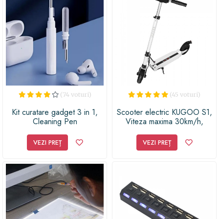
(74 voturi)
(45 voturi)
Kit curatare gadget 3 in 1,
Scooter electric KUGOO S1,
Cleaning Pen
Viteza maxima 30km/h,
Autonomie 30Km, Motor
350W, acumulator 36V 6Ah,
VEZI PREȚ
VEZI PREȚ
Alb