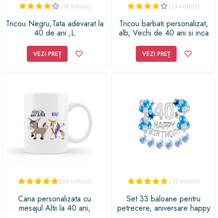
(31 voturi)
(21 voturi)
Tricou Negru,Tata adevarat la
Tricou barbati personalizat,
40 de ani.,L
alb, Vechi de 40 ani si inca
pe piese originale, 2XL
VEZI PREȚ
VEZI PREȚ
(58 voturi)
(77 voturi)
Cana personalizata cu
Set 33 baloane pentru
mesajul Altii la 40 ani,
petrecere, aniversare happy
ceramica alba, 330 ml
birthday - 40