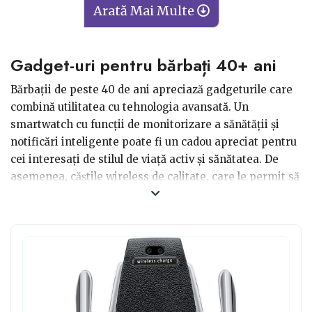
Arată Mai Multe
Gadget-uri pentru bărbați 40+ ani
Bărbații de peste 40 de ani apreciază gadgeturile care
combină utilitatea cu tehnologia avansată. Un
smartwatch cu funcții de monitorizare a sănătății și
notificări inteligente poate fi un cadou apreciat pentru
cei interesați de stilul de viață activ și sănătatea. De
asemenea, căștile wireless de calitate, care le permit să
se bucure de muzică sau apeluri fără fir, pot fi preferate
pentru comoditatea pe care o oferă. În plus,
gadgeturile pentru casă inteligentă, cum ar fi asistenții
virtuali sau sistemele de iluminat controlate de la
distanță, pot fi apreciate pentru a adăuga un strop de
tehnologie și confort în casa lor. Astfel de gadgeturi,
care aduc inovația și funcționalitatea în viața de zi cu zi,