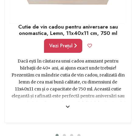
Cutie de vin cadou pentru aniversare sau
onomastica, Lemn, 11x40x11 cm, 750 ml
Vezi Prețul
Dacă ești în căutarea unui cadou amuzant pentru
bărbații de 40+ ani, ai ajuns exact unde trebuie!
Prezentăm cu mândrie cutia de vin cadou, realizată din
lemn de cea mai bună calitate, cu dimensiuni de
11x40x11 cm și o capacitate de 750 ml. Această cutie
elegantă și rafinată este perfectă pentru aniversări sau
onomastici și va face cu siguranță deliciul destinatarului.
Imaginează-ți reacția lui când va deschide această cutie
specială și va descoperi o sticlă de vin select, pregătită să
fie savurată în momentele deosebite. Un cadou
irezistibil pentru acei bărbați care apreciază bunătatea și