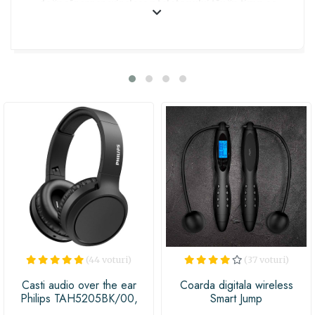
de încărcarea wireless a telefonului tău în timp ce
conduci. Uită de cabluri încurcate și de găsirea unui loc
potrivit pentru încărcare, pentru că acest suport smart
face totul pentru tine! În plus, datorită designului
elegant și modern, se va potrivi perfect în mașina ta,
aducând un strop de stil și funcționalitate. Așadar, dacă
vrei să surprinzi un bărbat cu un cadou util și trendy,
acest suport auto cu încărcare wireless pentru telefon
este alegerea perfectă!
(44 voturi)
(37 voturi)
Casti audio over the ear
Coarda digitala wireless
Philips TAH5205BK/00,
Smart Jump
Bluetooth, autonomie 29 ore,