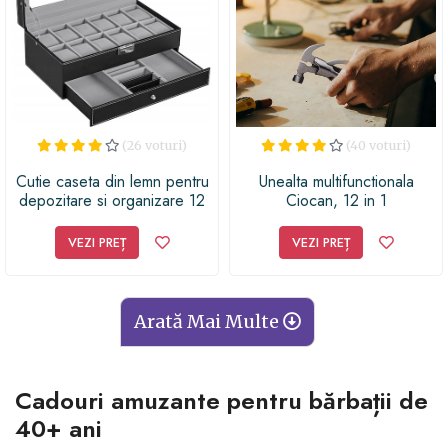
(26 voturi)
(40 voturi)
Cutie caseta din lemn pentru
Unealta multifunctionala
depozitare si organizare 12
Ciocan, 12 in 1
ceasuri, model Premium cu
sertar, 30 x 20 x 13 cm,
VEZI PREȚ
VEZI PREȚ
negru, G21
Arată Mai Multe
Cadouri amuzante pentru bărbații de
40+ ani