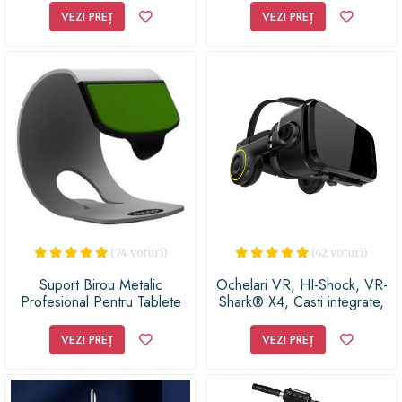
negru
VEZI PREȚ
VEZI PREȚ
(74 voturi)
(42 voturi)
Suport Birou Metalic
Ochelari VR, HI-Shock, VR-
Profesional Pentru Tablete
Shark® X4, Casti integrate,
Gri
Coduri QR, Buton tactil, 120°,
410g, PD + FD, Negru
VEZI PREȚ
VEZI PREȚ