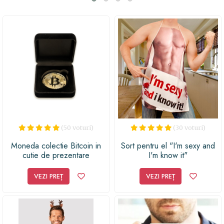
rafinamentul. Dăruiește-le o experiență memorabilă și
fii sigur că vei cuceri inimile lor!
(50 voturi)
(30 voturi)
Moneda colectie Bitcoin in
Sort pentru el "I'm sexy and
cutie de prezentare
I'm know it"
VEZI PREȚ
VEZI PREȚ