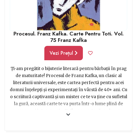
Procesul. Franz Kafka. Carte Pentru Toti. Vol.
75 Franz Kafka
Vezi Prețul
Ți-am pregătit o bijuterie literară pentru bărbații în prag
de maturitate! Procesul de Franz Kafka, un clasic al
literaturii universale, este cartea perfectă pentru acei
domni înțelepți și experimentați în vârstă de 40+ ani. Cu
o scriitură captivantă și un mister ce te va ține cu sufletul
la gură, această carte te va purta într-o lume plină de
suspans și introspecție. Kafka reușește să exploreze
complexitatea psihicului uman și să contureze o
societate opresivă, în care personajul principal se
confruntă cu un proces judiciar absurd și enigmatic. Pe