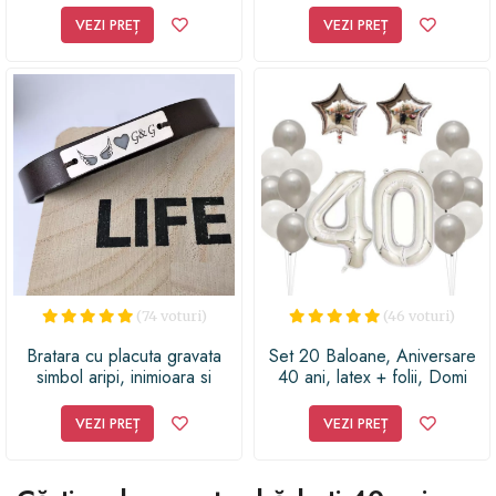
VEZI PREȚ
VEZI PREȚ
(74 voturi)
(46 voturi)
Bratara cu placuta gravata
Set 20 Baloane, Aniversare
simbol aripi, inimioara si
40 ani, latex + folii, Domi
initiale - Argint 925, piele
Party & Gifts, argintiu
VEZI PREȚ
VEZI PREȚ