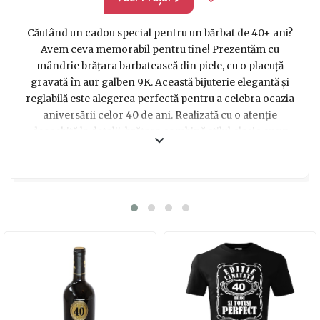
Căutând un cadou special pentru un bărbat de 40+ ani?
Avem ceva memorabil pentru tine! Prezentăm cu
mândrie brățara barbatească din piele, cu o placuță
gravată în aur galben 9K. Această bijuterie elegantă și
reglabilă este alegerea perfectă pentru a celebra ocazia
aniversării celor 40 de ani. Realizată cu o atenție
deosebită la detalii, brățara combină stilul clasic cu un
element personalizat, gravat cu un text la alegere. Este
un cadou ce emană eleganță și rafinament, exprimând
totodată un sentiment profund și personal. Indiferent
dacă dorești să îi transmiți un mesaj inspirațional sau să
adaugi o notă amuzantă, această brățară va fi cu
siguranță o surpriză de neuitat. Oferă-i o bijuterie care îi
va aminti mereu de momentul special și de dragostea și
aprecierea ta. Acest cadou personalizat este garantat să
îl facă să se simtă special și iubit. Descoperă acum
această brățară barbatească din piele și alege un cadou
memorabil pentru bărbatul tău drag!