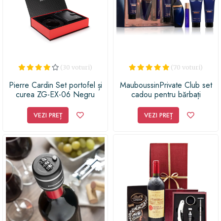
(30 voturi)
(70 voturi)
Pierre Cardin Set portofel și
MauboussinPrivate Club set
curea ZG-EX-06 Negru
cadou pentru bărbați
VEZI PREȚ
VEZI PREȚ