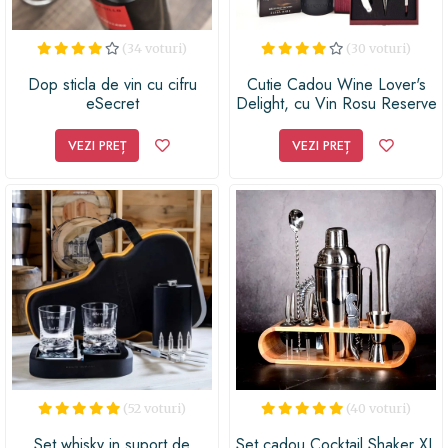
(34 voturi)
(30 voturi)
Dop sticla de vin cu cifru
Cutie Cadou Wine Lover's
eSecret
Delight, cu Vin Rosu Reserve
de Monsieur Louis, Set
elegant 4 Accesorii pentru
VEZI PREȚ
VEZI PREȚ
Vin si Ciocolata Lindt
(52 voturi)
(40 voturi)
Set whisky in suport de
Set cadou Cocktail Shaker XL