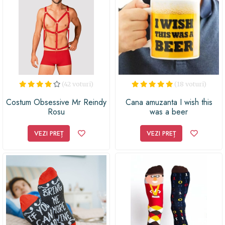
(42 voturi)
(18 voturi)
Costum Obsessive Mr Reindy
Cana amuzanta I wish this
Rosu
was a beer
VEZI PREȚ
VEZI PREȚ