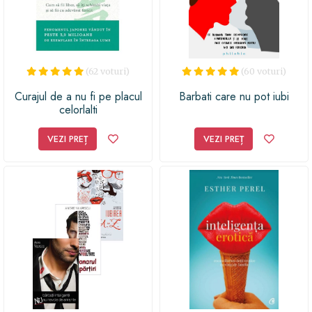
(62 voturi)
(60 voturi)
Curajul de a nu fi pe placul
Barbati care nu pot iubi
celorlalti
VEZI PREȚ
VEZI PREȚ