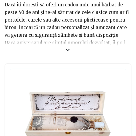
Dacă îți dorești să oferi un cadou unic unui bărbat de
peste 40 de ani și te-ai săturat de cele clasice cum ar fi
portofele, curele sau alte accesorii plicticoase pentru
birou, încearcă un cadou personalizat și amuzant care
va genera cu siguranță zâmbete și bună dispoziție.
Dacă aniversatul are simțul umorului dezvoltat, îi poți
oferi tricouri cu mesaje ironice. Fii atent și la tipul
mesajelor, pentru că nu îți dorești să îl faci să se simtă
prost sau să îi creezi o amintire neplăcută. Mai poți
opta pentru o halbă de bere în forma unei siluete
feminine, cărți cu bancuri sau jocuri de societate
amuzante.