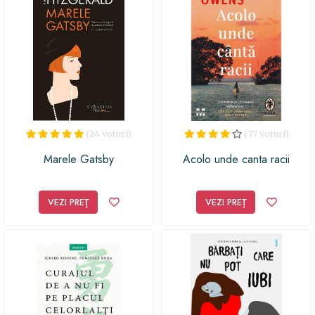
(24 voturi)
(77 voturi)
Marele Gatsby
Acolo unde canta racii
VEZI PREȚ
VEZI PREȚ