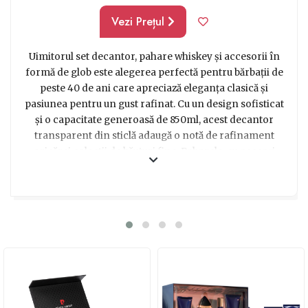
Vezi Prețul
Uimitorul set decantor, pahare whiskey și accesorii în
formă de glob este alegerea perfectă pentru bărbații de
peste 40 de ani care apreciază eleganța clasică și
pasiunea pentru un gust rafinat. Cu un design sofisticat
și o capacitate generoasă de 850ml, acest decantor
transparent din sticlă adaugă o notă de rafinament
oricărei colecții de băuturi fine. Paharele, cu aceeași
formă elegantă, completează setul și oferă o experiență
de degustare unică. De asemenea, accesorii precum
suportul pentru pahare și lingurița pentru amestecat
adaugă un plus de stil și funcționalitate. Indiferent dacă
dorești să impresionezi un prieten, un coleg sau un iubit
pasionat de whiskey, acest set clasic cu forma de glob se
va dovedi un cadou perfect, care îmbină eleganța și
originalitatea într-un mod inconfundabil.