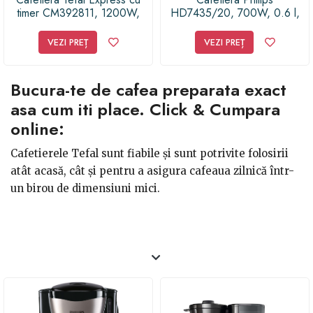
timer CM392811, 1200W,
HD7435/20, 700W, 0.6 l,
1.25 l, 15 cesti, Negru/Inox
Negru
VEZI PREȚ
VEZI PREȚ
Bucura-te de cafea preparata exact
asa cum iti place. Click & Cumpara
online:
Cafetierele Tefal sunt fiabile și sunt potrivite folosirii
atât acasă, cât și pentru a asigura cafeaua zilnică într-
un birou de dimensiuni mici.