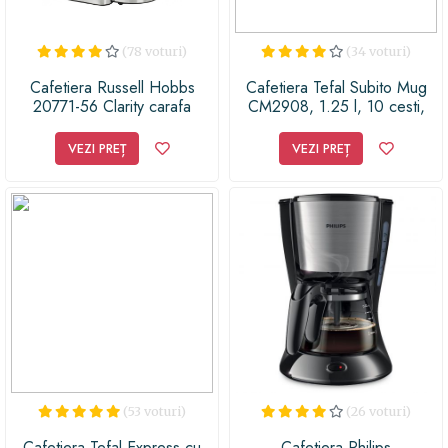
(78 voturi)
(34 voturi)
Cafetiera Russell Hobbs
Cafetiera Tefal Subito Mug
20771-56 Clarity carafa
CM2908, 1.25 l, 10 cesti,
termica filtru apa
Argintiu/Negru
VEZI PREȚ
VEZI PREȚ
(53 voturi)
(26 voturi)
Cafetiera Tefal Express cu
Cafetiera Philips