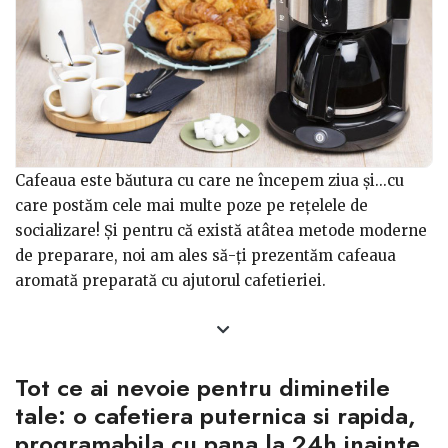
Cafeaua este băutura cu care ne începem ziua și...cu
care postăm cele mai multe poze pe rețelele de
socializare! Și pentru că există atâtea metode moderne
de preparare, noi am ales să-ți prezentăm cafeaua
aromată preparată cu ajutorul cafetieriei.
Beneficiile cafelei preparate prin infuzare -
avantajele cafetierelor
Tot ce ai nevoie pentru diminetile
Cafetierele au reprezentat o perioadă lungă de timp
principala modalitate de preparare a cafelei, fiind ușor
tale: o cafetiera puternica si rapida,
de pus la infuzat, obținându-se rapid o băutură de
programabila cu pana la 24h inainte.