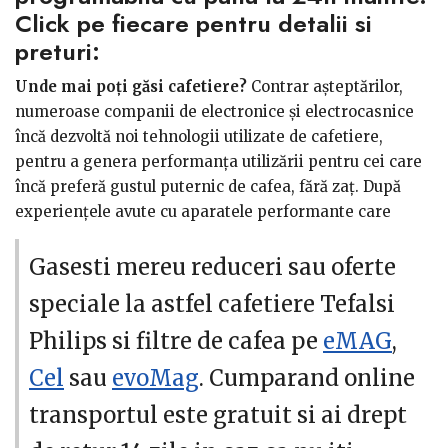
calitate.
Click pe fiecare pentru detalii si
- Se prepară rapid și nu necesită urmărirea constantă:
preturi:
este nevoie doar de câteva linguri de cafea în
dispozitivul cafetierei și apă, iar aparatul operează
Unde mai poți găsi cafetiere?
Contrar așteptărilor,
până la umplerea rezervorului;
numeroase companii de electronice și electrocasnice
- Rezervoarele cu care sunt dotate cafetierele sunt de
încă dezvoltă noi tehnologii utilizate de cafetiere,
diferite capacități, așa că poți alege o cafetieră
pentru a genera performanța utilizării pentru cei care
adecvată numărului de persoane și consumului zilnic;
încă preferă gustul puternic de cafea, fără zaț. După
- Utilizarea cafetierei asigură confortul și rapiditatea
experiențele avute cu aparatele performante care
obținerii cafelei înainte de a-ți începe ziua.
prepară diferite arome de cafea, foarte mulți băutori de
cafea s-au reîntors la modalitățile clasice pentru a-și
Gasesti mereu reduceri sau oferte
susține obiceiul zilnic de a savura băutura energizantă.
speciale la astfel cafetiere Tefalsi
De aceea, există încă o gamă variată de cafetiere
produse de branduri de top.
Philips si filtre de cafea pe
eMAG
,
Cel
sau
evoMag
. Cumparand online
Modele de cafetiere pe care ți le recomandăm Fie că
transportul este gratuit si ai drept
dorești să-ți utilezi bucătăria sau vrei să faci cadou o
cafetieră cuiva care îndrăgește aroma clasică a unei