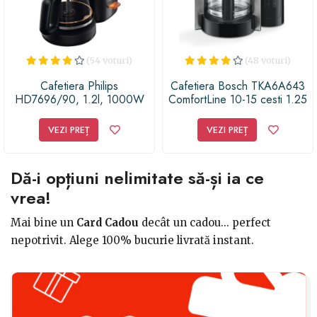
(54 voturi)
(48 voturi)
Cafetiera Philips
Cafetiera Bosch TKA6A643
HD7696/90, 1.2l, 1000W
ComfortLine 10-15 cesti 1.25
(Negru-Argintiu)
litri EasyDescale3 negru
VEZI PREȚ
VEZI PREȚ
Dă-i opțiuni nelimitate să-și ia ce
vrea!
Mai bine un
Card Cadou
decât un cadou... perfect
nepotrivit. Alege 100% bucurie livrată instant.