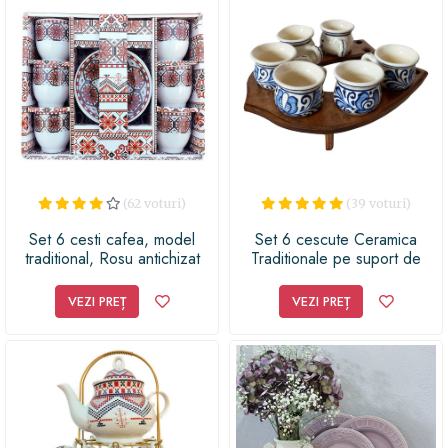
si adu un zambet pe chipurile lor de Paste!
(62 voturi)
(39 voturi)
Set 6 cesti cafea, model
Set 6 cescute Ceramica
traditional, Rosu antichizat
Traditionale pe suport de
Lemn Potcoava, Albastre, 25
ml
VEZI PREȚ
VEZI PREȚ