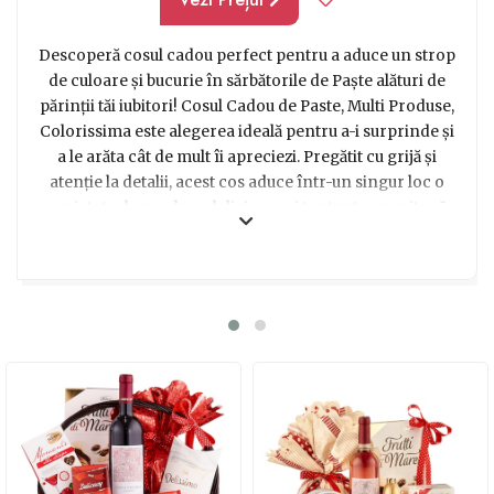
Descoperă cosul cadou perfect pentru a aduce un strop
de culoare și bucurie în sărbătorile de Paște alături de
părinții tăi iubitori! Cosul Cadou de Paste, Multi Produse,
Colorissima este alegerea ideală pentru a-i surprinde și
a le arăta cât de mult îi apreciezi. Pregătit cu grijă și
atenție la detalii, acest cos aduce într-un singur loc o
varietate de produse delicioase și tentante, menite să
încânte orice papile gustative. Indiferent dacă părinții
tăi preferă ciocolată fină, prăjituri savuroase sau diverse
gustări sănătoase, acest cos cadou le va oferi o gamă
largă de opțiuni pentru a se răsfăța în zilele de
sărbătoare. Fie că îl alegi ca un cadou surpriză sau ca un
gest de recunoștință, acest cos plin de bunătăți va aduce
zâmbete sincere și momente de bucurie în casa ta.
Alege să îți impresionezi părinții cu un cadou special și
savuros de Paște - Cosul Cadou de Paste, Multi Produse,
Colorissima!