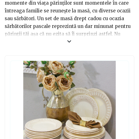
momente din viața părinților sunt momentele în care
întreaga familie se reunește la masă, cu diverse ocazii
sau sărbători. Un set de masă drept cadou cu ocazia
sărbătorilor pascale reprezintă un dar minunat pentru
părinții tăi așa că nu ezita să îi surprinzi astfel. Nu
numai că acesta este un cadou extrem de util, dar
capătă foarte ușor valoare sentimentală, pentru că
întotdeauna le va aminti părinților de la cine și cu ce
ocazie l-au primit. Dacă dorești să alegi un set de masă
de calitate, prețul poate fi un indicator important. De
asemenea, poți avea în vedere proveniența
materialelor din care setul este confecționat.