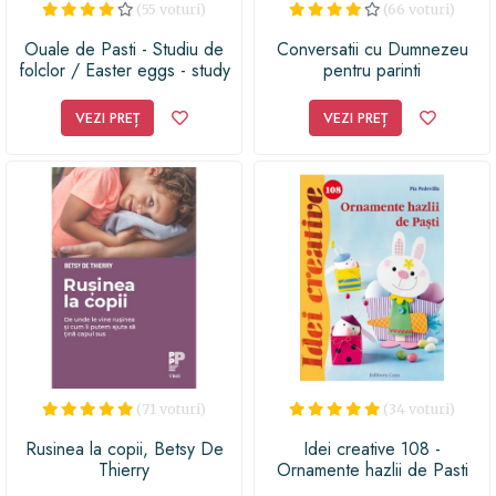
(55 voturi)
(66 voturi)
Ouale de Pasti - Studiu de
Conversatii cu Dumnezeu
folclor / Easter eggs - study
pentru parinti
folklore
VEZI PREȚ
VEZI PREȚ
(71 voturi)
(34 voturi)
Rusinea la copii, Betsy De
Idei creative 108 -
Thierry
Ornamente hazlii de Pasti