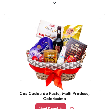
ce conțin dulciurile sau alimentele preferate de cei
dragi pot fi chiar cele mai apreciate cadouri. Nu te sfii
așadar să alegi un coș cadou de Paște pentru părinții tăi
și împarte bucuria de a fi împreună cu orice ocazie dar
mai ales în situația unei sărbători atât de importante
precum Paștele.
Cos Cadou de Paste, Multi Produse,
Colorissima
Vezi Prețul