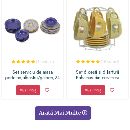
(51 voturi)
(18 voturi)
Set serviciu de masa
Set 6 cesti si 6 farfurii
portelan,albastru/galben,24
Bahamas din ceramica
piese,Ivette
VEZI PREȚ
VEZI PREȚ
Arată Mai Multe