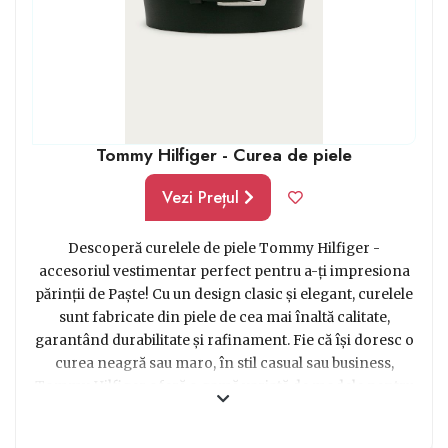
Tommy Hilfiger - Curea de piele
Vezi Prețul
Descoperă curelele de piele Tommy Hilfiger -
accesoriul vestimentar perfect pentru a-ți impresiona
părinții de Paște! Cu un design clasic și elegant, curelele
sunt fabricate din piele de cea mai înaltă calitate,
garantând durabilitate și rafinament. Fie că își doresc o
curea neagră sau maro, în stil casual sau business,
Tommy Hilfiger oferă o gamă variată de modele pentru
a se potrivi cu orice stil vestimentar. De la catarame
clasice până la cele mai moderne și inovatoare, fiecare