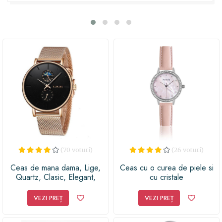
detaliu este realizat cu atenție și pasiune pentru a
adăuga un plus de stil outfitului părinților tăi. Alege o
curea Tommy Hilfiger și vei oferi un cadou de Paște cu
adevărat special, care să îi încânte și să îi facă să se simtă
apreciați. Pune un zâmbet pe chipurile lor și
completează ținutele cu eleganță și rafinament!
(70 voturi)
(26 voturi)
Ceas de mana dama, Lige,
Ceas cu o curea de piele si
Quartz, Clasic, Elegant,
cu cristale
Fashion, Business, Ultra
subtire, Rezistent la purtare,
VEZI PREȚ
VEZI PREȚ
Auriu