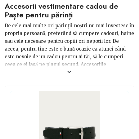
Accesorii vestimentare cadou de
Paște pentru părinți
De cele mai multe ori părinții noștri nu mai investesc în
propria persoană, preferând să cumpere cadouri, haine
sau cele necesare pentru copiii ori nepoții lor. De
aceea, pentru tine este o bună ocazie ca atunci când
este nevoie de un cadou pentru ai tăi, să le cumperi
ceea ce ei lasă pe planul secund. Accesoriile
vestimentare pot fi cadoul potrivit fie că vorbim de o
aniversare a numelui, sau atunci când trebuie să pui
ceva sub brad, ori când în familia ta se celebrează un
anumit eveniment. Pe piață găsești o mulțime de
modele disponibile, potrivite pentru toate vârstele, dar
și pentru toate stilurile.