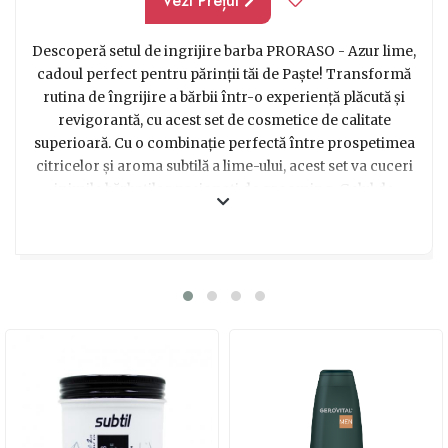
Vezi Prețul
Descoperă setul de ingrijire barba PRORASO - Azur lime,
cadoul perfect pentru părinții tăi de Paște! Transformă
rutina de îngrijire a bărbii într-o experiență plăcută și
revigorantă, cu acest set de cosmetice de calitate
superioară. Cu o combinație perfectă între prospetimea
citricelor și aroma subtilă a lime-ului, acest set va cuceri
inimile bărbaților pasionați de grooming. Gelul de
bărbierit cu textură bogată și cremoasă oferă un ras
precis și confortabil, în timp ce balsamul de bărbie
hidratează și protejează firele de păr, lăsând barba
moale și mătăsoasă. În plus, uleiul de bărbie, cu
proprietăți hrănitoare și calmante, va completa ritualul
de îngrijire, asigurând o barbă perfectă în orice
moment. Surprinde-ți părinții cu acest set de lux și
oferă-le o experiență unică în fiecare zi!