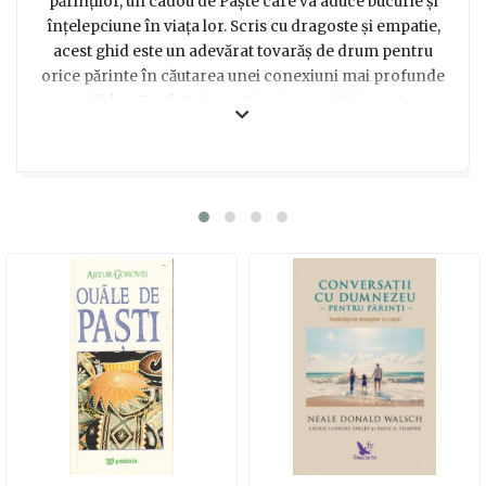
părinților, un cadou de Paște care va aduce bucurie și
înțelepciune în viața lor. Scris cu dragoste și empatie,
acest ghid este un adevărat tovarăș de drum pentru
orice părinte în căutarea unei conexiuni mai profunde
cu copiii lor. Cu sfaturi practice și exerciții inovatoare,
Harville Hendrix te învață cum să construiești o relație
solidă cu cei mici, bazată pe înțelegere, respect și
compasiune. Este o comoară neprețuită de învățăminte
și secrete care vor ajuta părinții să își descopere
propriile forțe și să vindece rănile din copilărie, pentru a
putea oferi iubirea și suportul necesar în creșterea
armonioasă a copiilor. Indiferent dacă ești un părinte
experimentat sau abia începi această minunată călătorie
a creșterii copiilor, acest ghid te va ghida cu încredere
pe drumul către o relație puternică și autentică cu cei
dragi. Așa că pune un zâmbet pe fața ta și pe a părinților
pe care îi iubești și oferă-le acest dar prețios de Paște,
pentru că iubirea vindecă orice!