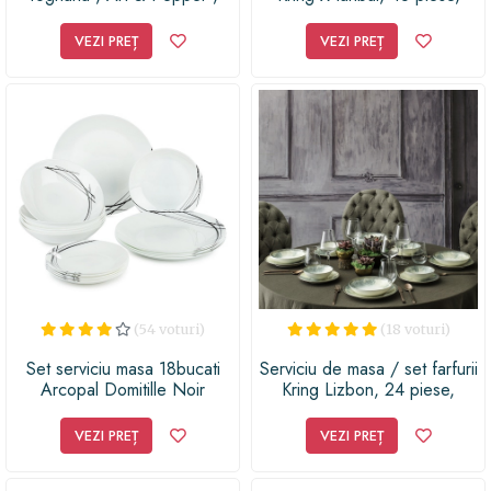
ceramica stoneware , 27 cm
portelan
/ 21 cm / 19 cm
VEZI PREȚ
VEZI PREȚ
(54 voturi)
(18 voturi)
Set serviciu masa 18bucati
Serviciu de masa / set farfurii
Arcopal Domitille Noir
Kring Lizbon, 24 piese,
portelan
VEZI PREȚ
VEZI PREȚ