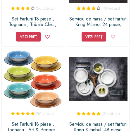
(56 voturi)
(73 voturi)
Set Farfurii 18 piese ,
Serviciu de masa / set farfurii
Tognana , Tribale Chic ,
Kring Milano, 24 piese,
portelan , 27 cm / 21 cm /
portelan
19 cm
VEZI PREȚ
VEZI PREȚ
(50 voturi)
(21 voturi)
Set Farfurii 18 piese ,
Serviciu de masa / set farfurii
Tognana , Art & Pepper ,
Kring X-tanbul, 48 piese,