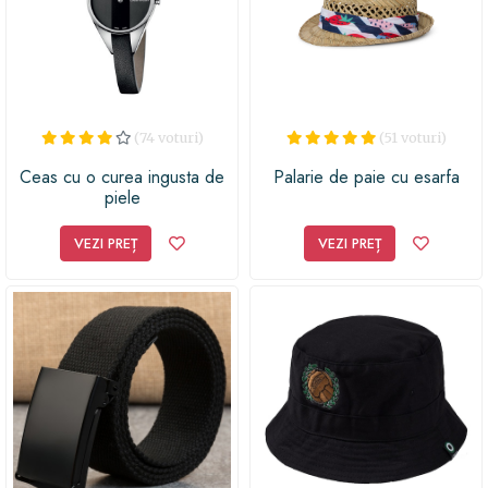
(74 voturi)
(51 voturi)
Ceas cu o curea ingusta de
Palarie de paie cu esarfa
piele
VEZI PREȚ
VEZI PREȚ