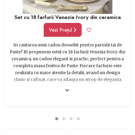
Set cu 18 farfurii Venezia Ivory din ceramica
Vezi Prețul
In cautarea unui cadou deosebit pentru parintii tai de
Paste? Iti propunem setul cu 18 farfurii Venezia Ivory din
ceramica, un cadou elegant si practic, perfect pentru a
completa masa festiva de Paste. Fiecare farfurie este
realizata cu mare atentie la detalii, avand un design
clasic si rafinat, care va adauga un strop de eleganta
oricarei mese. Fabricate din ceramica de cea mai buna
calitate, aceste farfurii sunt rezistente si usor de curatat.
Cu ajutorul lor, parintii tai vor putea savura in voie
delicioasele preparate pascale alaturi de familie si
prieteni. Setul de farfurii Venezia Ivory este alegerea
perfecta pentru a aduce un plus de rafinament si stil in
casa parintilor tai. Surpriseaza-i cu acest cadou special