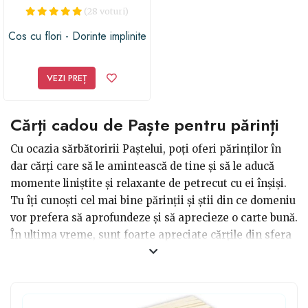
(28 voturi)
Cos cu flori - Dorinte implinite
VEZI PREȚ
Cărți cadou de Paște pentru părinți
Cu ocazia sărbătoririi Paștelui, poți oferi părinților în
dar cărți care să le amintească de tine și să le aducă
momente liniștite și relaxante de petrecut cu ei înșiși.
Tu îți cunoști cel mai bine părinții și știi din ce domeniu
vor prefera să aprofundeze și să aprecieze o carte bună.
În ultima vreme, sunt foarte apreciate cărțile din sfera
dezvoltării personale, dar nici romanele clasice nu sunt
demodate și cu siguranță părinții tăi au cărți preferate
citite în tinerețe pe care și-ar dori să le recitească. Dacă
dorești să fie și un cadou practic, iar mama ta este