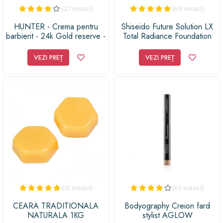
(27 voturi)
(69 voturi)
HUNTER - Crema pentru
Shiseido Future Solution LX
barbierit - 24k Gold reserve -
Total Radiance Foundation
83 ml
machiaj pentru reintinerire
SPF 15
VEZI PREȚ
VEZI PREȚ
(51 voturi)
(63 voturi)
CEARA TRADITIONALA
Bodyography Creion fard
NATURALA 1KG
stylist AGLOW