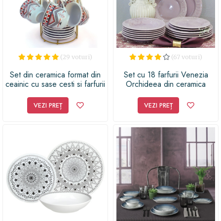
(29 voturi)
(67 voturi)
Set din ceramica format din
Set cu 18 farfurii Venezia
ceainic cu sase cesti si farfurii
Orchideea din ceramica
cu model traditional, M1,
25x33 cm
VEZI PREȚ
VEZI PREȚ