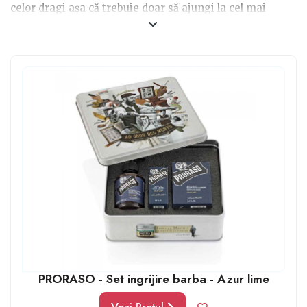
celor dragi așa că trebuie doar să ajungi la cel mai
apropiat magazin și să alegi exact acele produse pe
care părinții tăi le consideră esențiale și extrem de utile
în orice baie și în trusa personală. În felul acesta te
asiguri că ai ales ceea ce trebuie dar și că totul este
folosit până la ultima picătură de șampon sau loțiune.
PRORASO - Set ingrijire barba - Azur lime