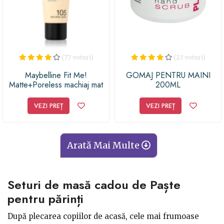
(77 voturi)
(23 voturi)
Maybelline Fit Me!
GOMAJ PENTRU MAINI
Matte+Poreless machiaj mat
200ML
pentru piele normală și grasă
VEZI PREȚ
VEZI PREȚ
Arată Mai Multe
Seturi de masă cadou de Paște
pentru părinți
După plecarea copiilor de acasă, cele mai frumoase