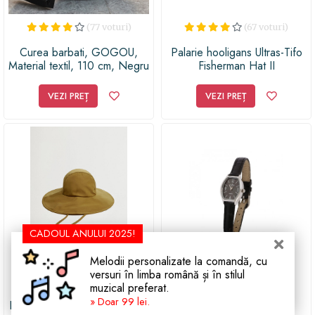
(77 voturi)
(67 voturi)
Curea barbati, GOGOU,
Palarie hooligans Ultras-Tifo
Material textil, 110 cm, Negru
Fisherman Hat II
VEZI PREȚ
VEZI PREȚ
CADOUL ANULUI 2025!
Melodii personalizate la comandă, cu
versuri în limba română și în stilul
(73 voturi)
(55 voturi)
muzical preferat.
» Doar 99 lei.
Palarie bucket cu snururi Soft
Ceas de mana Estrela,