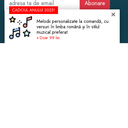
Abonare
CADOUL ANULUI 2025!
Cadouri Femei
Botez
Melodii personalizate la comandă, cu
Cadouri Bărbați
Cununie Civilă
versuri în limba română și în stilul
muzical preferat.
Cadouri Copii
Cadouri de Crăciun
» Doar 99 lei.
Cadouri Experiențe
Casă Nouă
Cadouri de Lux
Aniversare Căsătorie
Despre Noi
Mobilier și Decorațiuni
Contact
Fashion & Beauty
Confidențialitate
eSIM Internet Turcia
Magazine de Cadouri
Copyright © 2013 - 2026 CadoLand.
Este interzisă copierea conținutului fără menționarea sursei cu link.