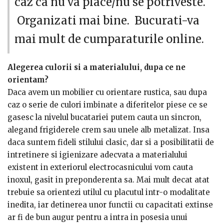
caz ca nu va place/nu se potriveste.
amestecurilor potrivite a diferitilor vapori de aer
Organizati mai bine. Bucurati-va
circular care conduc la pastrarea unui climat potrivit la
nivelul propriului frigider, deci la retinerea unui climat
mai mult de cumparaturile online.
adecvat de conservare a hranii. Altfel spus un dozator
de apa, impreuna cu alte dispozitive distincte asigura
Alegerea culorii si a materialului, dupa ce ne
circuitul sistemului de racire si formarea tuturor
orientam?
proceselor de la nivelul sau pentru a evita cateva
Daca avem un mobilier cu orientare rustica, sau dupa
posibile efecte negative intalnite in randul frigiderelor
caz o serie de culori imbinate a diferitelor piese ce se
conventionale odata cu timpul.
gasesc la nivelul bucatariei putem cauta un sincron,
alegand frigiderele crem sau unele alb metalizat. Insa
daca suntem fideli stilului clasic, dar si a posibilitatii de
intretinere si igienizare adecvata a materialului
existent in exteriorul electrocasnicului vom cauta
inoxul, gasit in preponderenta sa. Mai mult decat atat
trebuie sa orientezi utilul cu placutul intr-o modalitate
inedita, iar detinerea unor functii cu capacitati extinse
ar fi de bun augur pentru a intra in posesia unui