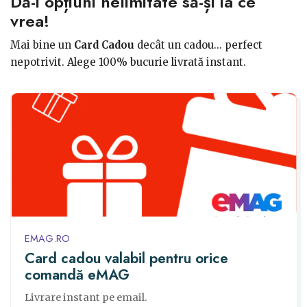
Dă-i opțiuni nelimitate să-și ia ce
vrea!
Mai bine un
Card Cadou
decât un cadou... perfect
nepotrivit. Alege 100% bucurie livrată instant.
EMAG.RO
Card cadou valabil pentru orice
comandă eMAG
Livrare instant pe email.