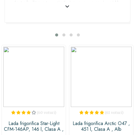
fost gândit pentru a-ți oferi un acces ușor și rapid la
alimente, iar rafturile ajustabile și compartimentul
special pentru legume și fructe te vor ajuta să îți
organizezi proviziile cu ușurință. Poți să maximizezi
spațiul de depozitare și să ai mereu totul la îndemână! Cu
sistemul Full No Frost, nu va mai trebui să te îngrijorezi
de gheața sau de dezghețarea periodică a frigiderului.
Iar cu compresorul cu inversor digital, economia de
energie este garantată, însoțită de o garanție de zece
ani pentru a-ți oferi liniștea de care ai nevoie. Fii
eficient și comod în bucătărie și oferă-ți cadoul perfect
cu această combina frigorifică Samsung, ce va fi pe
placul oricărei persoane în căutarea unei soluții practice
și inovatoare pentru depozitarea alimentelor!
(60 voturi)
(61 voturi)
Lada frigorifica Star-Light
Lada frigorifica Arctic O47 ,
CFM-146AP, 146 l, Clasa A ,
451 l, Clasa A , Alb
Alb