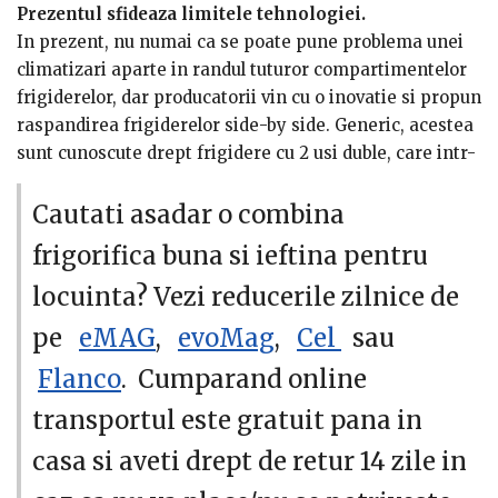
Prezentul sfideaza limitele tehnologiei.
In prezent, nu numai ca se poate pune problema unei
climatizari aparte in randul tuturor compartimentelor
frigiderelor, dar producatorii vin cu o inovatie si propun
raspandirea frigiderelor side-by side. Generic, acestea
sunt cunoscute drept frigidere cu 2 usi duble, care intr-
un palier depoziteaza o mare cantiate de mancare,
prezentand o dimensiune extinsa, in cealalta parte
Cautati asadar o combina
congelatorul si ale sale proprietati distincte. Ce
frigorifica buna si ieftina pentru
avantaje prezinta frigiderele side-by side? Desi
imaginatia ne face sa ne gandim la un spatiu deosebit
locuinta? Vezi reducerile zilnice de
de mare cerut de acest electrocasnic, avantajul sau se
pe
eMAG
,
evoMag
,
Cel
sau
rezuma la o pliabilitate extinsa, lucru care cere conditii
Flanco
. Cumparand online
minime de depozitare in randul sau. Tehnologia NO
FROST sau prezenta dozatorului de apa in instalatie de
transportul este gratuit pana in
racire... Ori de cate ori deschidem frigiderul, la nivel
casa si aveti drept de retur 14 zile in
aerian se petrec anumite activitati distincte de ordin
termic. Dozatorul de apa, are grija de formarea