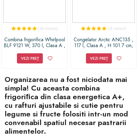
(38 voturi)
(31 voturi)
Combina frigorifica Whirlpool
Congelator Arctic ANC135 ,
BLF 9121 W, 370 l, Clasa A ,
117 l, Clasa A , H 101.7 cm,
6th Sense, H 201 cm, Alb
Fast Freeze XL Zone, Alb
VEZI PREȚ
VEZI PREȚ
Organizarea nu a fost niciodata mai
simpla! Cu aceasta combina
frigoriﬁca din clasa energetica A+,
cu rafturi ajustabile si cutie pentru
legume si fructe folositi intr-un mod
convenabil spatiul necesar pastrarii
alimentelor.