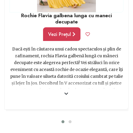
Rochie Flavia galbena lunga cu maneci
decupate
Vezi Prețul
Dacă ești în căutarea unui cadou spectaculos și plin de
rafinament, rochia Flavia galbenă lungă cu mâneci
decupate este alegerea perfectă! Vei străluci în orice
eveniment cu această rochie de ocazie elegantă, care îți
pune în valoare silueta datorită croiului cambrat pe talie
și lejer în jos. Decolteul în V accesorizat cu tull și pietre
prețioase adaugă un plus de eleganță, iar mânecile
scurte și decupate aduc un aer modern și plin de
farmec. Materialul ușor creponat și satinat conferă
rochiei un aspect luxuriant, iar captuseala și închiderea
cu fermoar la spate asigură un confort sporit. Această
rochie galbenă deosebită este disponibilă în mai multe
mărimi, așa că consultă ghidul de mărimi pentru a alege