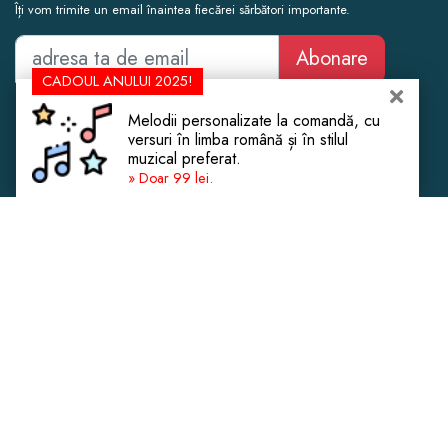
Îți vom trimite un email înaintea fiecărei sărbători importante.
Abonare
CADOUL ANULUI 2025!
Cadouri Femei
Botez
Melodii personalizate la comandă, cu
Cadouri Bărbați
Cununie Civilă
versuri în limba română și în stilul
muzical preferat.
Cadouri Copii
Cadouri de Crăciun
» Doar 99 lei.
Cadouri Experiențe
Casă Nouă
Cadouri de Lux
Aniversare Căsătorie
Despre Noi
Mobilier și Decorațiuni
Contact
Fashion & Beauty
Confidențialitate
eSIM Internet Turcia
Magazine de Cadouri
Copyright © 2013 - 2026 CadoLand.
Este interzisă copierea conținutului fără menționarea sursei cu link.