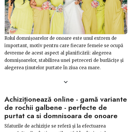
Rolul domnișoarelor de onoare este unul extrem de
important, motiv pentru care fiecare femeie se ocupă
devreme de acest aspect al planificării: alegerea
domnișoarelor, stabilirea unei petreceri de burlăcițe și
alegerea ținutelor purtate în ziua cea mare.
Recomandări utile de selecție. Atât pentru tine, cât și
pentru domnișoarele de onoare, aceste sfaturi vin să
Achiziționează online - gamă variante
faciliteze procesul de selecție:
- Nu vă îndepărtați mult de la stilul rochiei de
de rochii galbene - perfecte de
mireasă și de tematica nunții
Nu există restricții
purtat ca si domnisoara de onoare
privind modelele, dar stilul se reflectă în unitatea
Sfaturile de achiziție se referă și la efectuarea
ținutelor purtate de domnișoarele de onoare. De aceea,