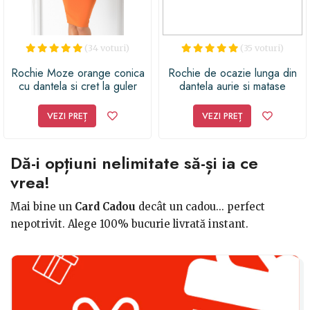
(34 voturi)
(35 voturi)
Rochie Moze orange conica
Rochie de ocazie lunga din
cu dantela si cret la guler
dantela aurie si matase
portocalie
VEZI PREȚ
VEZI PREȚ
Dă-i opțiuni nelimitate să-și ia ce
vrea!
Mai bine un
Card Cadou
decât un cadou... perfect
nepotrivit. Alege 100% bucurie livrată instant.