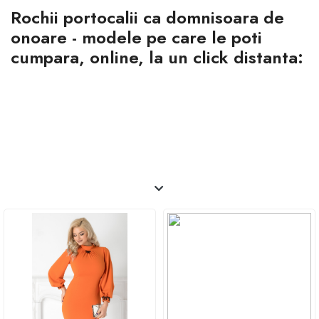
Rochii portocalii ca domnisoara de
corect. Transformă momentul special într-unul
memorabil alături de rochia Flavia galbenă lungă cu
onoare - modele pe care le poti
mâneci decupate!
cumpara, online, la un click distanta: