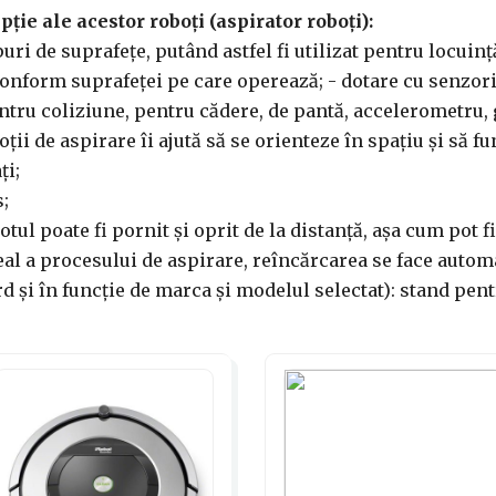
pție ale acestor roboți (aspirator roboți):
uri de suprafețe, putând astfel fi utilizat pentru locuinț
conform suprafeței pe care operează; - dotare cu senzori:
ntru coliziune, pentru cădere, de pantă, accelerometru,
ții de aspirare îi ajută să se orienteze în spațiu și să 
ți;
;
tul poate fi pornit și oprit de la distanță, așa cum pot f
al a procesului de aspirare, reîncărcarea se face autom
rd și în funcție de marca și modelul selectat): stand pen