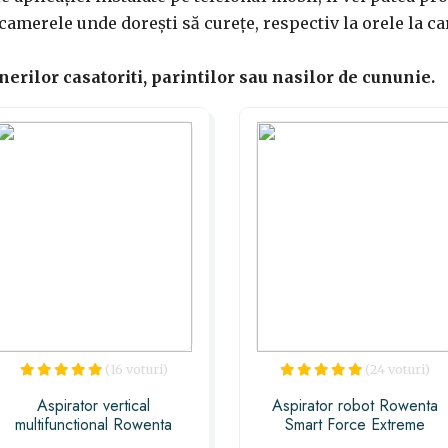
amerele unde dorești să curețe, respectiv la orele la car
inerilor casatoriti, parintilor sau nasilor de cununie.
(16 voturi)
(24 voturi)
Aspirator vertical
Aspirator robot Rowenta
multifunctional Rowenta
Smart Force Extreme
Clean
RR7126WH, Baterie Li-Ion