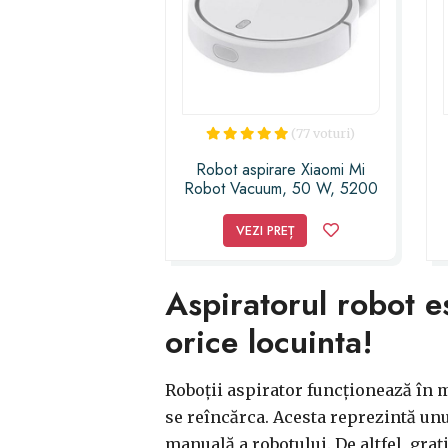
(77 voturi)
Robot aspirare Xiaomi Mi
Robot Vacuum, 50 W, 5200
mAh, 14.4 V, App, Smart
Vision Mapping
VEZI PREȚ
Aspiratorul robot e
orice locuinta!
Roboții aspirator funcționează în 
se reîncărca. Acesta reprezintă unu
manuală a robotului. De altfel, grați