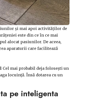
nilor și mai apoi activităților de
urățeniei este din ce în ce mai
mpul alocat pasiunilor. De aceea,
rea aparaturii care facilitează
l
Cel mai probabil deja folosești un
aga locuință. Însă dotarea cu un
ta pe inteligenta