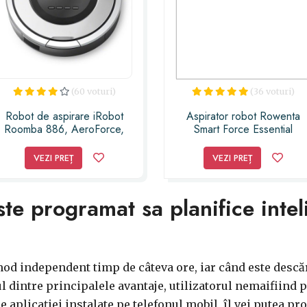
(60 voturi)
(36 voturi)
Robot de aspirare iRobot
Aspirator robot Rowenta
Roomba 886, AeroForce,
Smart Force Essential
Wall Follow, Room to Room,
RR6925WH, 3 functii,
Senzor detectare scari,
Autonomie pana la 150min,
VEZI PREȚ
VEZI PREȚ
Baterie Xlife, Argintiu
Functia Magnetic Strip,
Senzor infrarosu si
denivelari, Negru
ste programat sa planifice intel
mod independent timp de câteva ore, iar când este descăr
l dintre principalele avantaje, utilizatorul nemaifiind 
e aplicației instalate pe telefonul mobil, îl vei putea pro