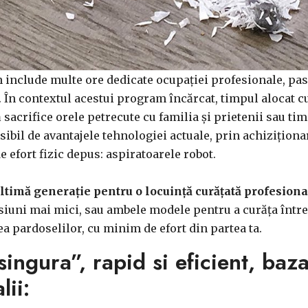
nclude multe ore dedicate ocupației profesionale, pasiu
ă. În contextul acestui program încărcat, timpul alocat c
 sacrifice orele petrecute cu familia și prietenii sau ti
osibil de avantajele tehnologiei actuale, prin achiziționa
de efort fizic depus: aspiratoarele robot.
ultimă generație pentru o locuință curățată profesiona
siuni mai mici, sau ambele modele pentru a curăța între
a pardoselilor, cu minim de efort din partea ta.
ingura”, rapid si eficient, baza
lii: