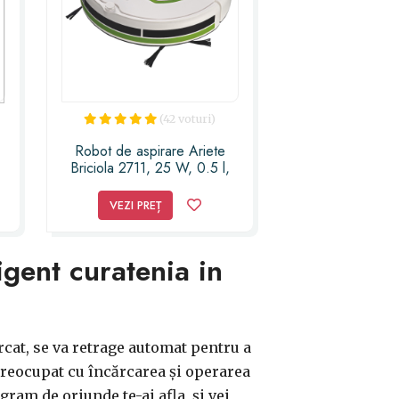
(42 voturi)
Robot de aspirare Ariete
Briciola 2711, 25 W, 0.5 l,
HEPA, Verde/Alb
VEZI PREȚ
igent curatenia in
cat, se va retrage automat pentru a
preocupat cu încărcarea și operarea
gram de oriunde te-ai afla, și vei