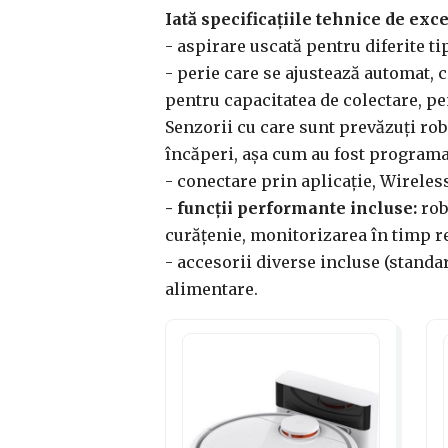
Iată specificațiile tehnice de exce
- aspirare uscată pentru diferite tip
- perie care se ajustează automat, 
pentru capacitatea de colectare, pe
Senzorii cu care sunt prevăzuți robo
încăperi, așa cum au fost programa
- conectare prin aplicație, Wireless
- funcții performante incluse:
robo
curățenie, monitorizarea în timp re
- accesorii diverse incluse (standa
alimentare.