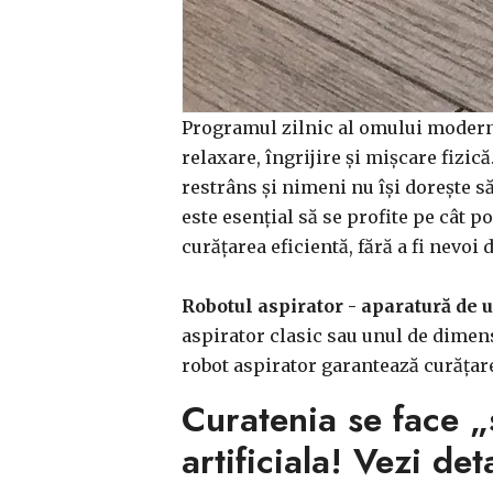
Programul zilnic al omului modern i
relaxare, îngrijire și mișcare fizic
restrâns și nimeni nu își dorește să
este esențial să se profite pe cât p
curățarea eficientă, fără a fi nevoi 
Robotul aspirator - aparatură de 
aspirator clasic sau unul de dimen
robot aspirator garantează curățare
Curatenia se face „s
artificiala! Vezi deta