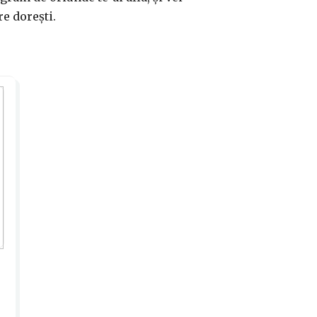
e dorești.
,