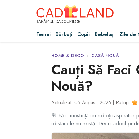
Femei
Bărbați
Copii
Bebeluși
Zile de
HOME & DECO
CASĂ NOUĂ
Cauți Să Faci
Nouă?
Actualizat: 05 August, 2026 |
Rating:
🎁 Fă cunoștință cu roboții aspirator p
obstacole nu există, Deci cadoul perf