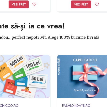
70dB, 4 functii de curatare
VEZI PREȚ
VEZI PREȚ
Senzor infrarosu,
Telecomanda, Recipient pra
0.25 l, Negru
ate să-și ia ce vrea!
dou... perfect nepotrivit. Alege 100% bucurie livrată
CHICCO.RO
FASHIONDAYS.RO