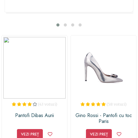
siguranță pe tot parcursul evenimentului. Indiferent
dacă ești mireasă sau vrei să oferi un cadou memorabil,
aceste sandale sunt alegerea perfectă care va încânta
orice femeie cu stil și gust rafinat. Completează-ți ținuta
de nuntă sau surprinde-ți prietena specială cu această
idee inspirată de moda actuală!
(43 voturi)
(58 voturi)
Pantofi Dibas Aurii
Gino Rossi - Pantofi cu toc
Paris
VEZI PREȚ
VEZI PREȚ