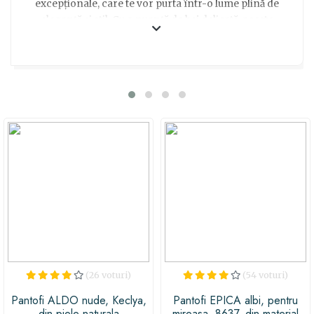
excepționale, care te vor purta într-o lume plină de
eleganță și stil. Cu o nuanță de bej delicată, aceste
sandale se potrivesc perfect cu orice ținută și adaugă un
aer de rafinament în orice ocazie. Experimentează
confortul absolut datorită designului ergonomic al
sandalelor, care îți va oferi stabilitate și libertate de
mișcare pe parcursul întregii zile. Asigură-te că vei
impresiona și vei rămâne în memoria celor dragi prin
alegerea acestor sandale EPICA nude, care reprezintă
cu adevărat un cadou de neuitat pentru orice ocazie
specială!
(26 voturi)
(54 voturi)
Pantofi ALDO nude, Keclya,
Pantofi EPICA albi, pentru
din piele naturala
mireasa, 8637, din material