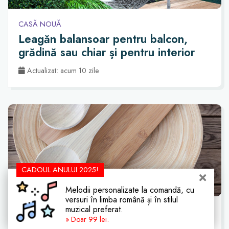
CASĂ NOUĂ
Leagăn balansoar pentru balcon,
grădină sau chiar și pentru interior
Actualizat: acum 10 zile
CADOUL ANULUI 2025!
Melodii personalizate la comandă, cu
versuri în limba română și în stilul
muzical preferat.
GĂTIT
» Doar 99 lei.
Accesorii din bambus utile în