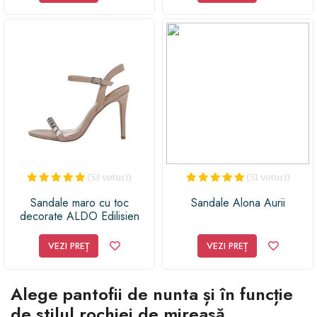
(53 voturi)
(51 voturi)
Sandale maro cu toc
Sandale Alona Aurii
decorate ALDO Edilisien
VEZI PREȚ
VEZI PREȚ
Alege pantofii de nunta și în funcție
de stilul rochiei de mireasă.