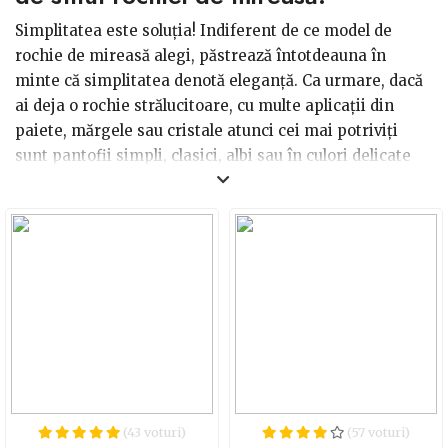
Simplitatea este soluția! Indiferent de ce model de
rochie de mireasă alegi, păstrează întotdeauna în
minte că simplitatea denotă eleganță. Ca urmare, dacă
ai deja o rochie strălucitoare, cu multe aplicații din
paiete, mărgele sau cristale atunci cei mai potriviți
sunt pantofii simpli, clasici, albi sau în culori delicate
precum cream, ivory, nuanţe de alb vanilat, nude auriu,
cu tente de bronz. Pantofii mai încărcati, cu broderii de
perle, aplicații Swarovski, dantelă se pot asorta cu
rochiile de mireasă simple din tul sau satin. Daca ai o
rochie de mireasă sirenă din dantelă sau cu trenă lungă,
vei avea nevoie o pereche de pantofi cu un toc mai lat,
dar fara prea multe aplicatii. Pantofii stiletto (cu toc
cui) sunt superbi, dar la o rochie sirenă din dantelă,
tocul subțire se poate agăța în trenă.
Alege o pereche de pantofi tip pumps sau platformă
(43 voturi)
(57 voturi)