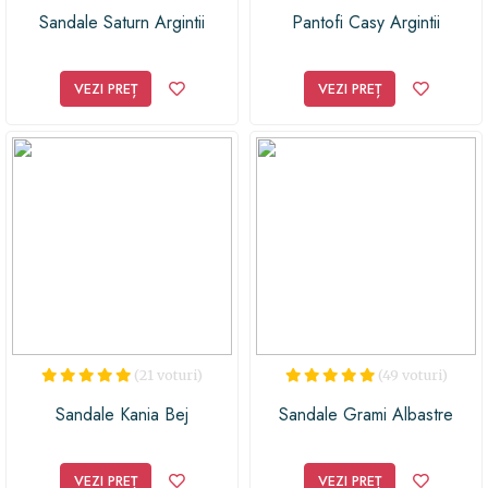
pentru ca tocul mai lat îți oferă stabilitate și
Sandale Saturn Argintii
Pantofi Casy Argintii
comoditate, dar si eleganță. În schimb, dacă ești non-
conformistă și alegi să porți o rochie de mireasă scurtă,
VEZI PREȚ
VEZI PREȚ
atunci ai avantajul că poți să alegi dintr-o gamă mai
largă de pantofi, deoarece stilul rochiei se poate asorta
ușor cu orice pantofi. Am selectat pentru tine cateva
modele de pantofi model pupms si stiletto, in tendințe
anul acesta:
(21 voturi)
(49 voturi)
Sandale Kania Bej
Sandale Grami Albastre
VEZI PREȚ
VEZI PREȚ