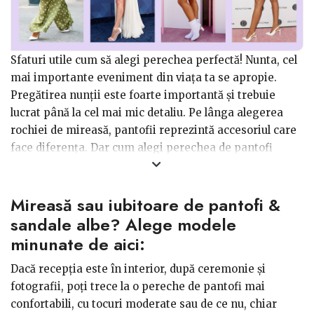
Sfaturi utile cum să alegi perechea perfectă! Nunta, cel
mai importante eveniment din viața ta se apropie.
Pregătirea nunții este foarte importantă și trebuie
lucrat până la cel mai mic detaliu. Pe lânga alegerea
rochiei de mireasă, pantofii reprezintă accesoriul care
face diferența. Dar cum alegi perechea de pantofi
perfectă, când ai la dispoziție o multitudine de modele
de unde să alegi? Iată câțiva factori care trebuie luați în
Mireasă sau iubitoare de pantofi &
considerare la selectarea pantofilor de nuntă. Dilema
tocuri înalte vs. fără tocuri.
sandale albe? Alege modele
minunate de aici:
Când vine vorba de pantofii de mireasă, confortul
Dacă recepția este în interior, după ceremonie și
este cheia!
Din păcate, de cele mai multe ori, cei mai
fotografii, poți trece la o pereche de pantofi mai
frumosi pantofi nu sunt destul de confortabili pentru a
confortabili, cu tocuri moderate sau de ce nu, chiar
dansa toată noaptea. Ce trebuie să faci? Evident, orice