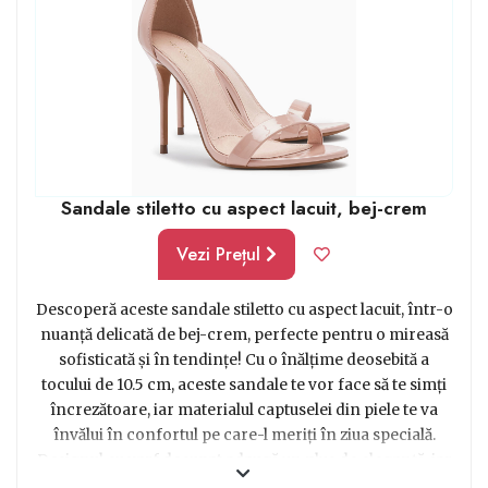
Sandale stiletto cu aspect lacuit, bej-crem
Vezi Prețul
Descoperă aceste sandale stiletto cu aspect lacuit, într-o
nuanță delicată de bej-crem, perfecte pentru o mireasă
sofisticată și în tendințe! Cu o înălțime deosebită a
tocului de 10.5 cm, aceste sandale te vor face să te simți
încrezătoare, iar materialul captuselei din piele te va
învălui în confortul pe care-l meriți în ziua specială.
Designul cu varf decupat adaugă un plus de eleganță, iar
inchiderea cu cataramă pe gleznă îți oferă stabilitate și