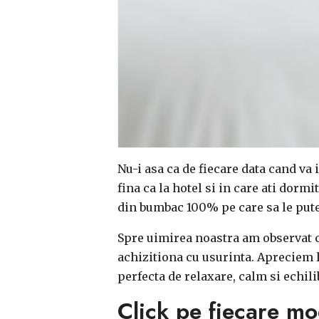
Nu-i asa ca de fiecare data cand va 
fina ca la hotel si in care ati dorm
din bumbac 100% pe care sa le put
Spre uimirea noastra am observat ca
achizitiona cu usurinta. Apreciem l
perfecta de relaxare, calm si echili
Click pe fiecare mod