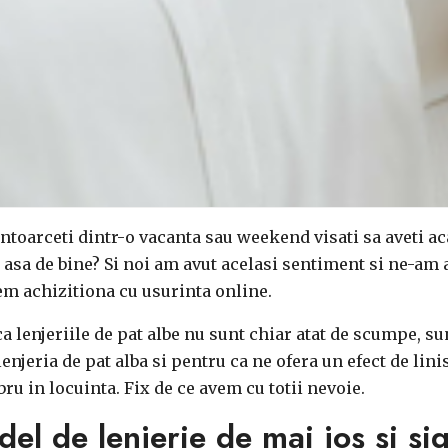
intoarceti dintr-o vacanta sau weekend visati sa aveti ac
it asa de bine? Si noi am avut acelasi sentiment si ne-am 
em achizitiona cu usurinta online.
 lenjeriile de pat albe nu sunt chiar atat de scumpe, sun
enjeria de pat alba si pentru ca ne ofera
un efect de lini
bru in locuinta. Fix de ce avem cu totii nevoie.
el de lenjerie de mai jos si sig