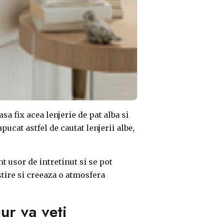
asa fix ac
ea lenjerie de pat alba si
apucat astfel de cautat
lenjerii albe,
t usor de intretinut si se pot
stire si creeaza o atmosfera
ur va veti