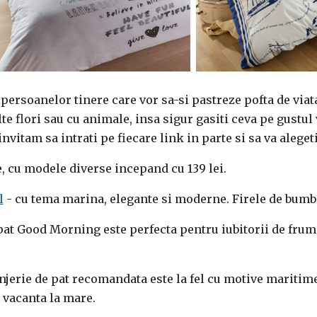
persoanelor tinere care vor sa-si pastreze pofta de viat
te flori sau cu animale, insa sigur gasiti ceva pe gustul
vitam sa intrati pe fiecare link in parte si sa va aleget
e, cu modele diverse incepand cu 139 lei.
l
- cu tema marina, elegante si moderne. Firele de bumba
pat Good Morning este perfecta pentru iubitorii de frumos
jerie de pat recomandata este la fel cu motive maritime, 
 vacanta la mare.