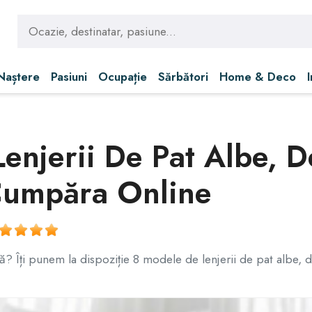
 Naștere
Pasiuni
Ocupație
Sărbători
Home & Deco
enjerii De Pat Albe, 
Cumpăra Online
ă? Îți punem la dispoziție 8 modele de lenjerii de pat albe