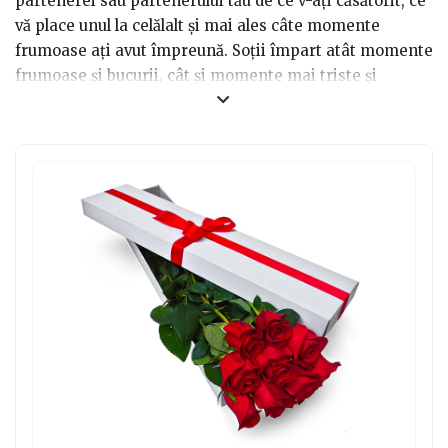
partenerei sau partenerului tău de ce v-ați căsătorit, ce
vă place unul la celălalt și mai ales câte momente
frumoase ați avut împreună. Soții împart atât momente
frumoase și bucurii, cât și momente mai triste și
probleme. Totul este bine când ambii se sprijină și ajută
unul pe celălalt. Cel mai important este să existe
înțelegere între ei, să empatizeze și să lase de la ei.
Atunci când se apropie aniversarea și vrei să îi oferi
ceva deosebit, uite o idee: buchete de flori cadou. Florile
sunt o surpriză frumoasă întotdeauna.