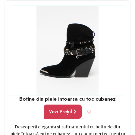
care o va fascina cu ușurință. De asemenea, pe de altă
parte, dacă merge vorba de un cadou de lux perfect
pentru soțul tău, un ceas scump, un parfum de brand ar
fi o idee genială.
Botine din piele intoarsa cu toc cubanez
Vezi Prețul
Descoperă eleganța și rafinamentul cu botinele din
piele întoarsă cu toc cubanez – un cadou perfect pentru