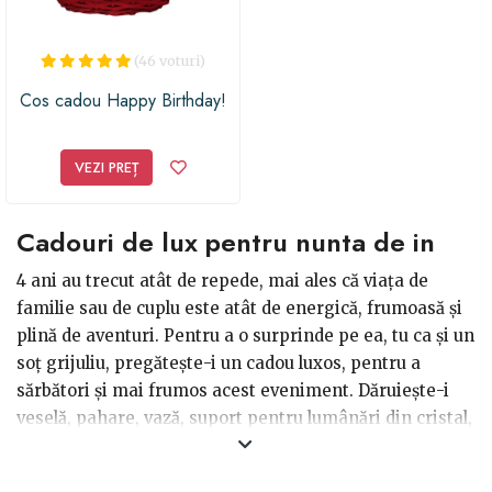
(46 voturi)
Cos cadou Happy Birthday!
VEZI PREȚ
Cadouri de lux pentru nunta de in
4 ani au trecut atât de repede, mai ales că viața de
familie sau de cuplu este atât de energică, frumoasă și
plină de aventuri. Pentru a o surprinde pe ea, tu ca și un
soț grijuliu, pregătește-i un cadou luxos, pentru a
sărbători și mai frumos acest eveniment. Dăruiește-i
veselă, pahare, vază, suport pentru lumânări din cristal,
ceas de mână sau de buzunar cu capac din cristal,
bijuterii Swarovski sau orice bijuterii cu pietre albe,