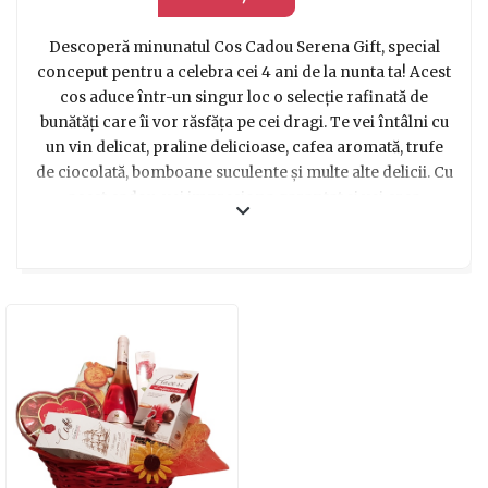
Descoperă minunatul Cos Cadou Serena Gift, special
conceput pentru a celebra cei 4 ani de la nunta ta! Acest
cos aduce într-un singur loc o selecție rafinată de
bunătăți care îi vor răsfăța pe cei dragi. Te vei întâlni cu
un vin delicat, praline delicioase, cafea aromată, trufe
de ciocolată, bomboane suculente și multe alte delicii. Cu
acest cadou, vei impresiona garantat și vei crea
momente de bucurie. Perfect pentru a sublinia
importanța și frumusețea celor 4 ani petrecuți
împreună, acest cos îți permite să oferi un dar
memorabil și plin de iubire. Fiind cu siguranță o alegere
de succes, Cosul Cadou Serena Gift este cea mai bună
opțiune pentru a-ți arăta aprecierea și dragostea față de
cei dragi. Alege această idee minunată de cadou și
bucură-te de fiecare moment special al căsătoriei tale!