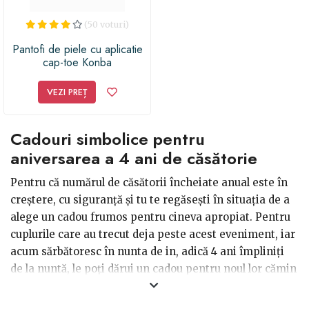
(50 voturi)
Pantofi de piele cu aplicatie
cap-toe Konba
VEZI PREȚ
Cadouri simbolice pentru
aniversarea a 4 ani de căsătorie
Pentru că numărul de căsătorii încheiate anual este în
creștere, cu siguranță și tu te regăsești în situația de a
alege un cadou frumos pentru cineva apropiat. Pentru
cuplurile care au trecut deja peste acest eveniment, iar
acum sărbătoresc în nunta de in, adică 4 ani împliniți
de la nuntă, le poți dărui un cadou pentru noul lor cămin
sau altceva asemenea. De exemplu, dacă mirii locuiesc
cu părinții unuia dintre ei, oferă-le o ocazie să fie