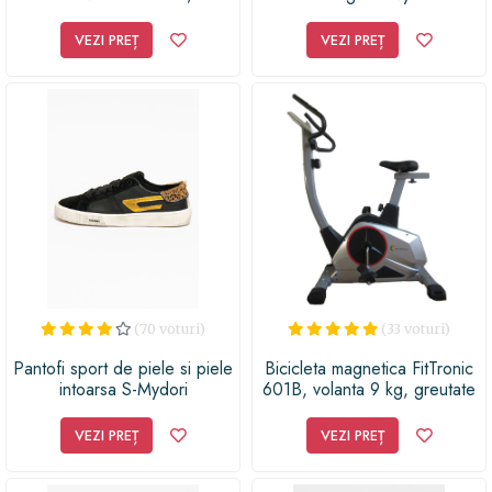
UltraHD, fata-spate, WiFi,
card memorie 64Gb, mod
VEZI PREȚ
VEZI PREȚ
parcare inteligent, G senzor,
vocal, Cloud
(70 voturi)
(33 voturi)
Pantofi sport de piele si piele
Bicicleta magnetica FitTronic
intoarsa S-Mydori
601B, volanta 9 kg, greutate
suportata 120 kg, 8 trepte de
rezistenta la pedalare, display
VEZI PREȚ
VEZI PREȚ
mare, afisare functii utile