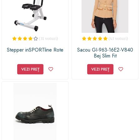
(31 voturi)
(43 voturi)
Stepper inSPORTline Rote
Sacou GI-963-16E2-V840
Bej Slim Fit
VEZI PREȚ
VEZI PREȚ