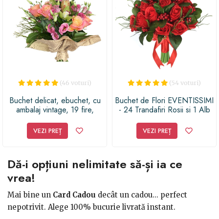
destinatarului! Așteaptă doar să vezi cât de mult va
aprecia această surpriză unică și specială!
(46 voturi)
(54 voturi)
Buchet delicat, ebuchet, cu
Buchet de Flori EVENTISSIMI
ambalaj vintage, 19 fire,
- 24 Trandafiri Rosii si 1 Alb
galben/roz/verde
VEZI PREȚ
VEZI PREȚ
Dă-i opțiuni nelimitate să-și ia ce
vrea!
Mai bine un
Card Cadou
decât un cadou... perfect
nepotrivit. Alege 100% bucurie livrată instant.