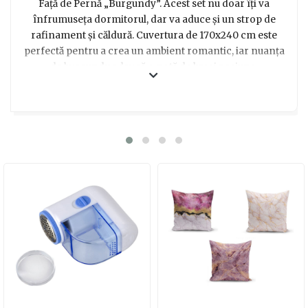
Față de Pernă „Burgundy”. Acest set nu doar îți va
înfrumuseța dormitorul, dar va aduce și un strop de
rafinament și căldură. Cuvertura de 170x240 cm este
perfectă pentru a crea un ambient romantic, iar nuanța
de burgundy adaugă o notă de lux și pasiune,
simbolizând dragostea durabilă. Fiecare noapte
petrecută sub această cuvertură va fi un prilej de
relaxare și reconectare, transformând-o într-un cadou
cu adevărat special.