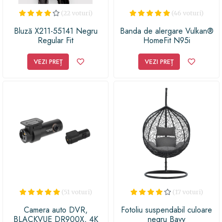
(22 voturi)
(46 voturi)
Bluză X211-55141 Negru
Banda de alergare Vulkan®
Regular Fit
HomeFit N95i
VEZI PREȚ
VEZI PREȚ
(51 voturi)
(17 voturi)
Camera auto DVR,
Fotoliu suspendabil culoare
BLACKVUE DR900X, 4K
negru Bavy