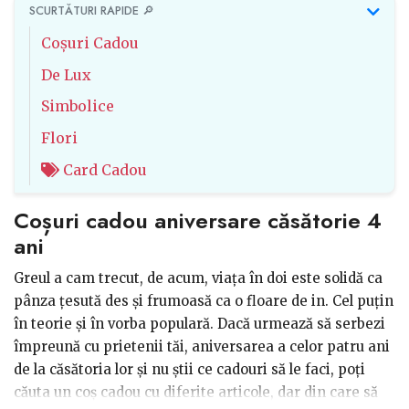
SCURTĂTURI RAPIDE 🔎
Coșuri Cadou
De Lux
Simbolice
Flori
Card Cadou
Coșuri cadou aniversare căsătorie 4
ani
Greul a cam trecut, de acum, viața în doi este solidă ca
pânza țesută des și frumoasă ca o floare de in. Cel puțin
în teorie și în vorba populară. Dacă urmează să serbezi
împreună cu prietenii tăi, aniversarea a celor patru ani
de la căsătoria lor și nu știi ce cadouri să le faci, poți
căuta un coș cadou cu diferite articole, dar din care să