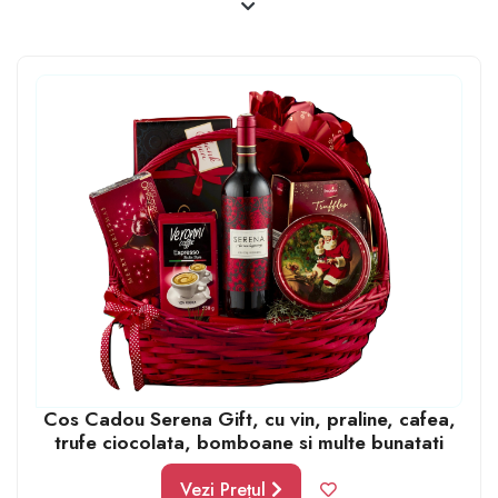
nu lipsească și câteva flori de in. Bineînțeles că poți lua
un coș gata pregătit, ca atare, sau îl poți personaliza în
funcție de preferințele sărbătoriților. Astfel, poți apela
la firme de profil care să îți creeze coșul perfect. Sigur
că dacă bugetul îți permite, poți completa coșul cu
diferite excursii, de exemplu sau orice alt cadou extra.
Cos Cadou Serena Gift, cu vin, praline, cafea,
trufe ciocolata, bomboane si multe bunatati
Vezi Prețul