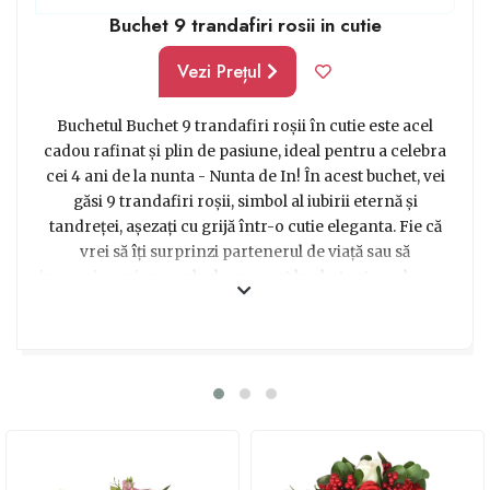
Buchet 9 trandafiri rosii in cutie
Vezi Prețul
Buchetul Buchet 9 trandafiri roșii în cutie este acel
cadou rafinat și plin de pasiune, ideal pentru a celebra
cei 4 ani de la nunta - Nunta de In! În acest buchet, vei
găsi 9 trandafiri roșii, simbol al iubirii eternă și
tandreței, așezați cu grijă într-o cutie eleganta. Fie că
vrei să îți surprinzi partenerul de viață sau să
impresionezi un cuplu drag, acest buchet este o alegere
perfectă! Cu fiecare petală frumoasă și cu fiecare miros
dulce, vei transmite un mesaj puternic de iubire și
afecțiune. Fă-i persoanei iubite o surpriză memorabilă
cu acest buchet deosebit, care nu se va ofili și va rămâne
o amintire vie a momentelor romantice împărtășite
împreună. Alege buchetul Buchet 9 trandafiri roșii în
cutie și oferă-i cel mai frumos cadou, care cu siguranță
va aduce zâmbetul pe buze și va încânta inima