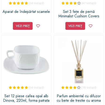
(56 voturi)
(47 voturi)
Aparat de îndepărtat scamele
Set 3 fețe de pernă
Minimalist Cushion Covers
Pinkie Cassie, 45 x 45 cm
VEZI PREȚ
VEZI PREȚ
(56 voturi)
(78 voturi)
Set 12 piese cafea opal alb
Parfum ambiental cu difuzor
Dinova, 220ml, forma patrata
cu bete de trestie cu aroma
Reed Diffuser – Wild