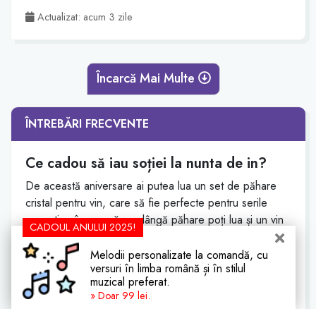
Actualizat: acum 3 zile
Încarcă Mai Multe
ÎNTREBĂRI FRECVENTE
Ce cadou să iau soției la nunta de in?
De această aniversare ai putea lua un set de păhare
cristal pentru vin, care să fie perfecte pentru serile
romantice împreună, pe lângă păhare poți lua și un vin
CADOUL ANULUI 2025!
de colecție care îi place cel mei tare.
Melodii personalizate la comandă, cu
Ce cadou să iau soțului la nunta de in?
versuri în limba română și în stilul
muzical preferat.
Cu această ocazie ai putea lua cadou un joc distractiv
» Doar 99 lei.
(monopoly, alias, joc de cupluri, uno, joc de societete,