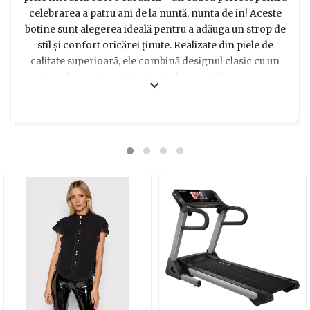
celebrarea a patru ani de la nuntă, nunta de in! Aceste
botine sunt alegerea ideală pentru a adăuga un strop de
stil și confort oricărei ținute. Realizate din piele de
calitate superioară, ele combină designul clasic cu un
strop de modernitate, oferind suportul necesar pe
parcursul întregii zile datorită tocului cubanez stabil și
comod. Fie că sunt purtate la o cină romantică sau la un
eveniment elegant, aceste botine sunt un cadou
sofisticat care va impresiona garantat. Alege un dar de
lux care să reflecte dragostea și aprecierea voastră!