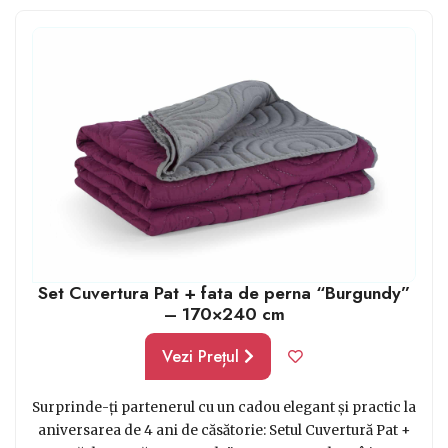
singuri undeva în afara locuinței. Dacă știi că au în casă
toate lenjeriile de pat și toate electrocasnicele pe care
te gândești să le oferi, le poți face un cadou deosebit
precum un set de 5 piese ce poate fi folosit atât pentru
servirea ceaiului cât și a cafelei.
Set Cuvertura Pat + fata de perna “Burgundy”
– 170×240 cm
Vezi Prețul
Surprinde-ți partenerul cu un cadou elegant și practic la
aniversarea de 4 ani de căsătorie: Setul Cuvertură Pat +