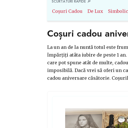
SCURTĂTURI RAPIDE 🔎
Coșuri Cadou
De Lux
Simboli
Coșuri cadou anive
La un an de la nuntă totul este frumo
împărțiți atâta iubire de peste 1 an.
care pot spune atât de multe, cadour
imposibilă. Dacă vrei să oferi un c
cadou aniversare căsătorie. Coșuri