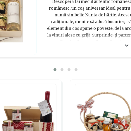
Descoperă farmecul autentic românesc 
românesc, un coș aniversar ideal pentru 
numit simbolic Nunta de hârtie. Acest 
tradiționale, menite să aducă bucurie și s
element din coș spune o poveste, de la ar
la vinuri alese cu grijă. Surprinde-ți parte
tradiția și cultura românească, o alege
gusturile a