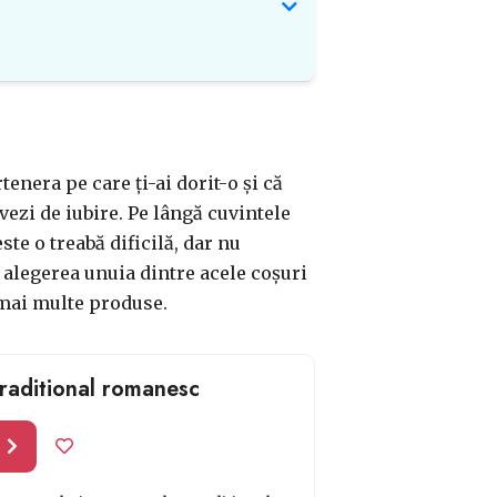
tenera pe care ți-ai dorit-o și că
ovezi de iubire. Pe lângă cuvintele
te o treabă dificilă, dar nu
 alegerea unuia dintre acele coșuri
 mai multe produse.
traditional romanesc
l