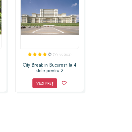
(77 voturi)
-
City Break in Bucuresti la 4
e
stele pentru 2
VEZI PREȚ