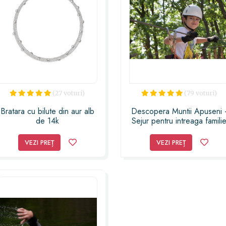
(27 voturi)
(79 voturi)
Bratara cu bilute din aur alb
Descopera Muntii Apuseni 
de 14k
Sejur pentru intreaga famili
VEZI PREȚ
VEZI PREȚ