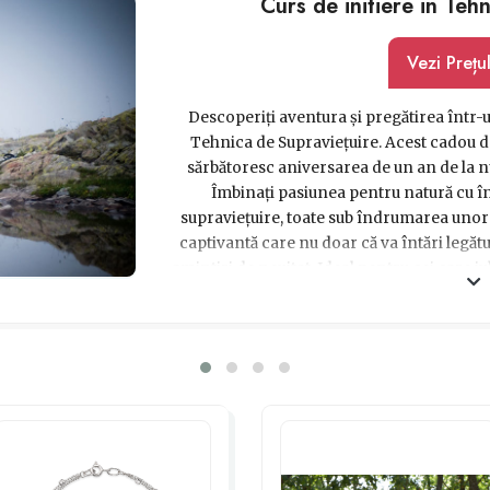
Curs de initiere in Teh
Vezi Prețu
Descoperiți aventura și pregătirea într-u
Tehnica de Supraviețuire. Acest cadou de
sărbătoresc aniversarea de un an de la n
Îmbinați pasiunea pentru natură cu în
supraviețuire, toate sub îndrumarea unor 
captivantă care nu doar că va întări legătu
amintiri de neuitat. Ideal pentru cei care iu
limitele, această experiență va tran
memorab