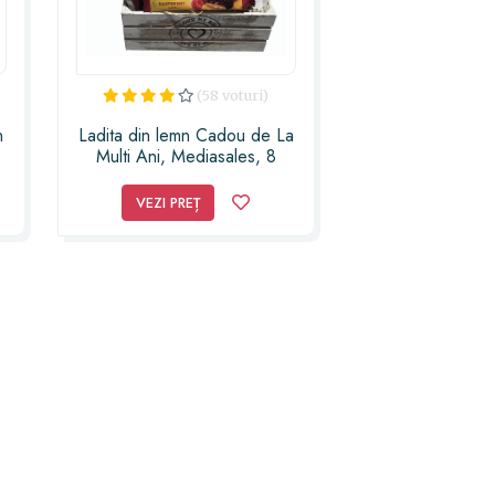
(58 voturi)
n
Ladita din lemn Cadou de La
Multi Ani, Mediasales, 8
produse
-
VEZI PREȚ