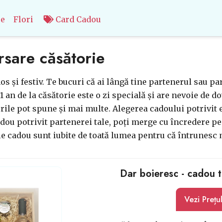
ce
Flori
Card Cadou
rsare căsătorie
s și festiv. Te bucuri că ai lângă tine partenerul sau par
 1 an de la căsătorie este o zi specială și are nevoie de d
ile pot spune și mai multe. Alegerea cadoului potrivit es
adou potrivit partenerei tale, poți merge cu încredere pe
le cadou sunt iubite de toată lumea pentru că întrunesc
Dar boieresc - cadou 
Vezi Prețu