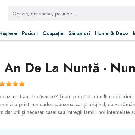
 Naștere
Pasiuni
Ocupație
Sărbători
Home & Deco
1 An De La Nuntă - Nun
u ocazia a 1 an de căsnicie? Ți-am pregătit o mulțime de idei
imei zile printr-un cadou personalizat și original, ce va rămâne 
n dar util și necesar casei sau întregii familii noi întemeiate 