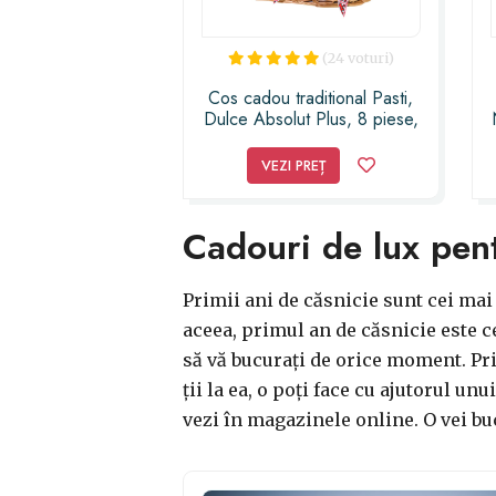
(24 voturi)
Cos cadou traditional Pasti,
Dulce Absolut Plus, 8 piese,
produse naturale, ILIF147 -
23h Events
VEZI PREȚ
Cadouri de lux pent
Primii ani de căsnicie sunt cei mai f
aceea, primul an de căsnicie este c
să vă bucurați de orice moment. Pri
ții la ea, o poți face cu ajutorul u
vezi în magazinele online. O vei buc