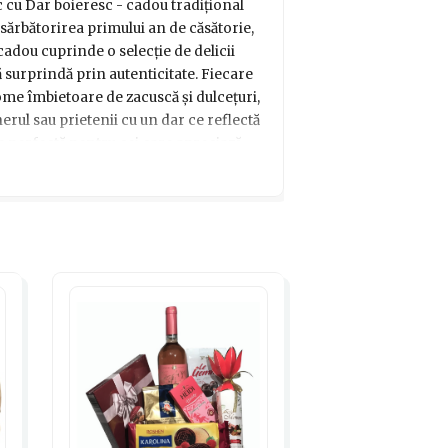
cu Dar boieresc - cadou tradițional
sărbătorirea primului an de căsătorie,
cadou cuprinde o selecție de delicii
ă surprindă prin autenticitate. Fiecare
ome îmbietoare de zacuscă și dulcețuri,
nerul sau prietenii cu un dar ce reflectă
re perfectă pentru cei care apreciază
utohtone.