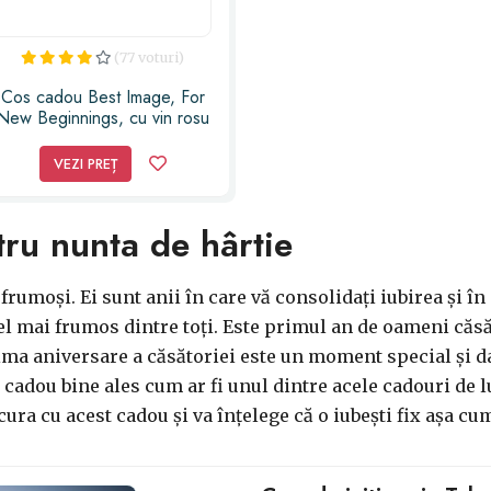
(77 voturi)
Cos cadou Best Image, For
New Beginnings, cu vin rosu
Serena, Panettone cu stafide
si coaja de portocala,
VEZI PREȚ
fursecuri cu unt, praline si
coronita ornament, Cadoul
contine 8
ru nunta de hârtie
rumoși. Ei sunt anii în care vă consolidați iubirea și în 
el mai frumos dintre toți. Este primul an de oameni căsăt
ma aniversare a căsătoriei este un moment special și dacă
nui cadou bine ales cum ar fi unul dintre acele cadouri de 
ura cu acest cadou și va înțelege că o iubești fix așa cum