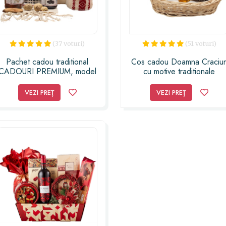
(37 voturi)
(51 voturi)
Pachet cadou traditional
Cos cadou Doamna Craciu
CADOURI PREMIUM, model
cu motive traditionale
Traditii cu vin Merlot de
romanesti in cos de rachita
colectie, gusturile familiare
impletit de mesteri populari 
VEZI PREȚ
VEZI PREȚ
de zacusca, dulceata de
23h Events
mure si trandafiri, precum si
doua stergare traditionale
romanesti, toate ambalate
intr-o cutie premium din lemn