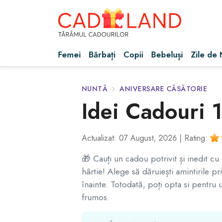
Femei
Bărbați
Copii
Bebeluși
Zile de
NUNTĂ
ANIVERSARE CĂSĂTORIE
Idei Cadouri 
Actualizat: 07 August, 2026 |
Rating:
🎁 Cauți un cadou potrivit și inedit c
hârtie! Alege să dăruiești amintirile pr
înainte. Totodată, poți opta si pentru u
frumos.