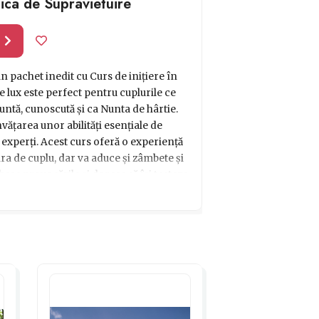
nica de Supravietuire
l
n pachet inedit cu Curs de inițiere în
 lux este perfect pentru cuplurile ce
untă, cunoscută și ca Nunta de hârtie.
vățarea unor abilități esențiale de
experți. Acest curs oferă o experiență
ra de cuplu, dar va aduce și zâmbete și
besc provocările și doresc să își testeze
sforma aniversarea într-o aventură
ilă.