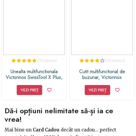
(75 voturi)
(23 voturi)
Unealta multifunctionala
Cutit multifunctional de
Victorinox SwissTool X Plus,
buzunar, Victorinox
39 functii, teaca piele
Rangergrip 79, rosu
VEZI PREȚ
VEZI PREȚ
Dă-i opțiuni nelimitate să-și ia ce
vrea!
Mai bine un
Card Cadou
decât un cadou... perfect