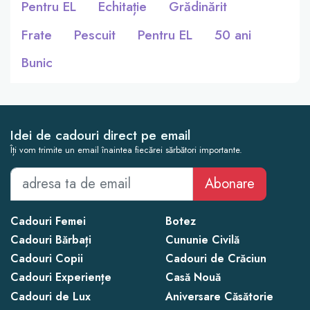
Pentru EL
Echitație
Grădinărit
Frate
Pescuit
Pentru EL
50 ani
Bunic
Idei de cadouri direct pe email
Îți vom trimite un email înaintea fiecărei sărbători importante.
Abonare
Cadouri Femei
Botez
Cadouri Bărbați
Cununie Civilă
Cadouri Copii
Cadouri de Crăciun
Cadouri Experiențe
Casă Nouă
Cadouri de Lux
Aniversare Căsătorie