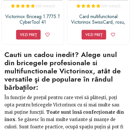
(80 voturi)
(80 voturi)
Victorinox Briceag 1.7775.T
Card multifunctional
CyberTool 41
Victorinox SwissCard, rosu,
10 functii
VEZI PREȚ
VEZI PREȚ
Cauti un cadou inedit? Alege unul
din bricegele profesionale si
multifunctionale Victorinox, atât de
versatile şi de populare în rândul
bărbaţilor:
În funcţie de preţul pentru care vrei să plăteşti, poţi
opta pentru bricegele Victorinox cu si mai multe sau
mai puţine funcţii.
Toate sunt însă confecţionate din
inox
. Se găsesc în mai multe variante şi nuanţe de
culori. Sunt foarte practice, ocupă spaţiu puţin şi pot fi