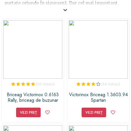
purtate oriunde în siguranţă. Dar cel mai important,
bărbaţii le vor adora!
(49 voturi)
(46 voturi)
Briceag Victorinox 0.6163
Victorinox Briceag 1.3603.94
Rally, briceag de buzunar
Spartan
seria Classic Range
VEZI PREȚ
VEZI PREȚ