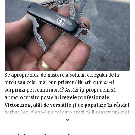
Se apropie ziua de naştere a sotului, colegului de la
birou sau celui mai bun prieten? Nu ştii cum să-ţi
surprinzi persoana iubită? Astăzi îţi propunem să
arunci o privire peste
bricegele profesionale
Victorinox, atât de versatile şi de populare în rândul
bărbaţilor.
Alege-l pe cel care crezi că îl reprezintă mai
mult. Un bărbat nu îşi ia niciodată cu el mai mult de trei
sau patru accesorii. Nu că nu ar avea nevoie sau nu şi-ar