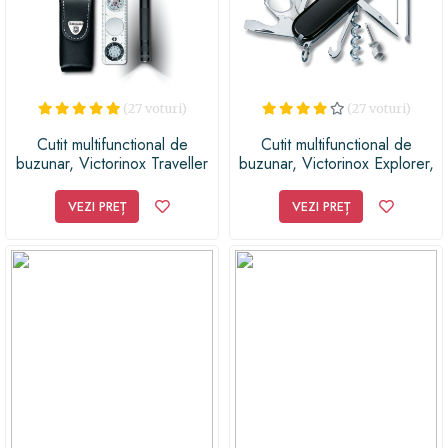
cutia cu scule, această unealtă aferentă va fi mereu la
îndemâna oricui. Dacă încă nu te-am convins, trebuie
să-ţi spunem că lista nu se termină aici. Cei de la
Victorinox şi-au echipat bricegele cu un perforator, un
dezilozator şi foarfecă, dar şi cu alte funcţii care mai de
(27 voturi)
(27 voturi)
care mai interesante.
Cutit multifunctional de
Cutit multifunctional de
buzunar, Victorinox Traveller
buzunar, Victorinox Explorer,
Set
negru
VEZI PREȚ
VEZI PREȚ