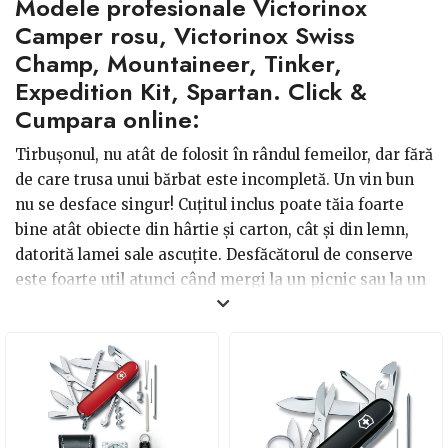
Modele profesionale Victorinox
dori mai multe, dar lui nu îi stă în fire să se care efectiv
cu o tonă de produse, asemenea femeilor. De aceea,
Camper rosu, Victorinox Swiss
probabil, s-a inventat briceagul. Mobilitatea acestuia
Champ, Mountaineer, Tinker,
creşte dorinţa de a-l deţine.
Expedition Kit, Spartan. Click &
Cumpara online:
În continuare îţi vom prezenta o listă consistentă de
motive pentru care achiziţionarea acestui produs
Tirbuşonul, nu atât de folosit în rândul femeilor, dar fără
reprezintă cea mai bună alegere. Nu, nu sunt laude pur
de care trusa unui bărbat este incompletă. Un vin bun
descriptive, este vorba despre abilităţile şi multitudinea
nu se desface singur! Cuţitul inclus poate tăia foarte
de unelte cu care acest dispozitiv este înzestrat.
bine atât obiecte din hârtie şi carton, cât şi din lemn,
datorită lamei sale ascuţite. Desfăcătorul de conserve
este foarte util atunci când mergi la un picnic sau la un
grătar, dar nu ai cu ce să deschizi acele cutii metalice
fără inel.
O altă funcţie importantă este şurubelniţa. Fie că eşti
acasă şi uşa de la dulap trebuie fixată sau te prinde
noaptea în garaj şi nu îţi mai arde să scotoceşti prin