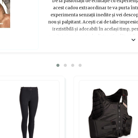
De la pasionații de echitație cu experiență
acest cadou extraordinar te va purta într-
experimenta senzații inedite și vei desco
nou și palpitant. Acești cai de talie impres
irezistibilă și adorabili în același timp, p
neuitat și momente de distracție alături d
accesorii și îngrijiți cu atenție, acești uria
în lumea echitației. Oferă acest cadou s
călărie și vei vedea cum zâmbetul pe buz
emoții. Inspiră-te din pasiunea nobilă a căl
dar cu adevărat