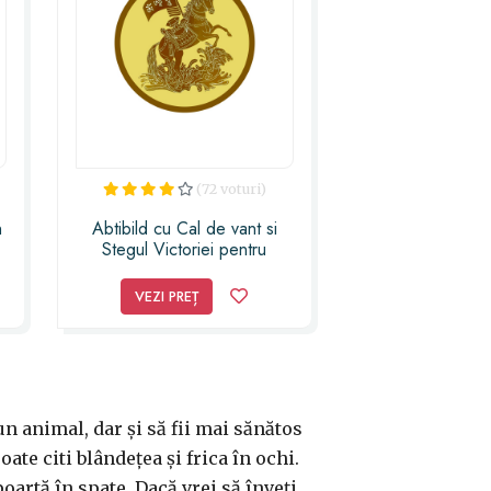
(72 voturi)
n
Abtibild cu Cal de vant si
Stegul Victoriei pentru
succes – mic
VEZI PREȚ
un animal, dar și să fii mai sănătos
ate citi blândețea și frica în ochi.
oartă în spate. Dacă vrei să înveți