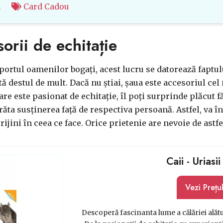
i
Card Cadou
orii de echitație
portul oamenilor bogați, acest lucru se datorează faptu
 destul de mult. Dacă nu știai, șaua este accesoriul ce
re este pasionat de echitație, îl poți surprinde plăcut
răta susținerea față de respectiva persoană. Astfel, va înț
sprijini în ceea ce face. Orice prietenie are nevoie de ast
Caii - Uriasi
Vezi Prețu
Descoperă fascinanta lume a călăriei alătur