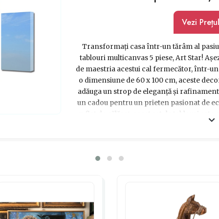
Vezi Prețu
Transformați casa într-un tărâm al pasiun
tablouri multicanvas 5 piese, Art Star! Așez
de maestria acestui cal fermecător, într-un 
o dimensiune de 60 x 100 cm, aceste dec
adăuga un strop de eleganță și rafinament 
un cadou pentru un prieten pasionat de echit
suflet de călăreț, acest set de tablouri est
frumusețea și energia acestui sport m
dumneavoastră. Dăruți pasiune și inspira