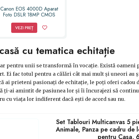
Canon EOS 4000D Aparat
Foto DSLR 18MP CMOS
FullHD Kit cu Obiectiv EF-S
18- 55 F/3.5-5.6 III Negru
VEZI PREȚ
casă cu tematica echitație
iar pentru unii se transformă în vocație. Există oameni p
t. Ei fac totul pentru a călări cât mai mult și uneori au 
ă ai prieteni pasionați de echitație, le poți oferi cadou
ă ți-ai amintit de pasiunea lor și îi încurajezi să continue
u cu viața lor indiferent dacă ești de acord sau nu.
Set Tablouri Multicanvas 5 pi
Animale, Panza pe cadru de 
pentru Casa, 