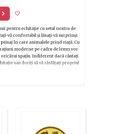
l
ii pentru echitație cu setul nostru de
ați-vă confortabil și lăsați-vă surprinși
peisaj în care animalele prind viață. Cu
orațiuni moderne pe cadru de lemn vor
oricărui spațiu. Indiferent dacă căutați
ație sau doriți să vă răsfățați propriul
e alegerea perfectă pentru a vă bucura de
inunat chiar în confortul căminului
ție cu această idee minunată de cadou!