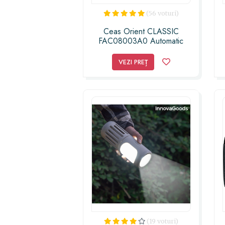
(56 voturi)
Ceas Orient CLASSIC
FAC08003A0 Automatic
VEZI PREȚ
(19 voturi)