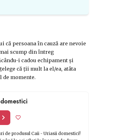
lui că persoana în cauză are nevoie
l mai scump din întreg
 făcându-i cadou echipament și
elege că ții mult la el/ea, atâta
fel de momente.
i domestici
l
i de produsul Caii - Uriasii domestici!