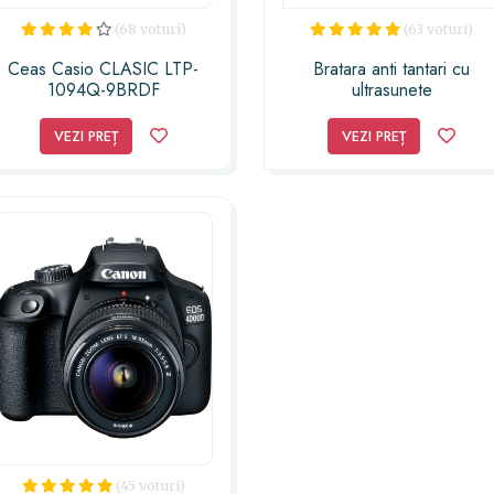
(68 voturi)
(63 voturi)
Ceas Casio CLASIC LTP-
Bratara anti tantari cu
1094Q-9BRDF
ultrasunete
VEZI PREȚ
VEZI PREȚ
(45 voturi)