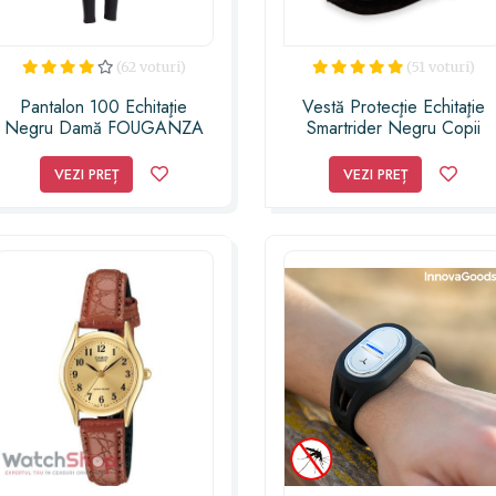
(62 voturi)
(51 voturi)
Pantalon 100 Echitaţie
Vestă Protecţie Echitaţie
Negru Damă FOUGANZA
Smartrider Negru Copii
SMART RIDER
VEZI PREȚ
VEZI PREȚ