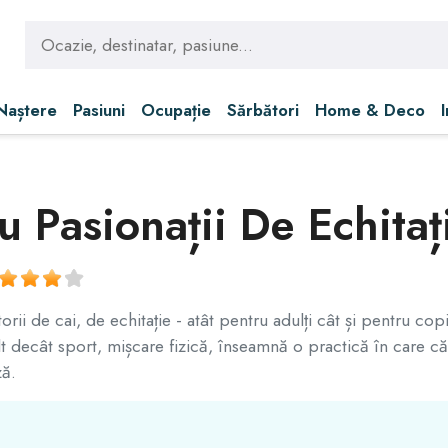
 Naștere
Pasiuni
Ocupație
Sărbători
Home & Deco
 Pasionații De Echitaț
orii de cai, de echitație - atât pentru adulți cât și pentru co
lt decât sport, mișcare fizică, înseamnă o practică în care c
ză.