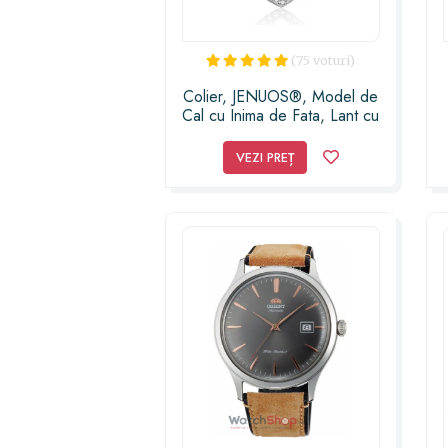
(75 voturi)
Colier, JENUOS®, Model de
Cal cu Inima de Fata, Lant cu
Pandantiv inima
VEZI PREȚ