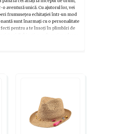
 până la cei aflați la început de drum,
o aventură unică. Cu ajutorul lor, vei
peri frumusețea echitației într-un mod
ionantă sunt înarmați cu o personalitate
erfecti pentru a te însoți în plimbări de
e prieteni. Echipați cu cele mai moderne
și domestici reprezintă parteneri de trust
pecial oricărei persoane pasionate de
e se va transforma într-un curcubeu de
ăriei și surprinde-ți prietenii cu acest
 remarcabil!