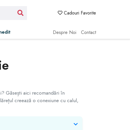
Cadouri Favorite
Inedit
Despre Noi
Contact
ie
pii? Găsești aici recomandări în
ălărețul creează o conexiune cu calul,