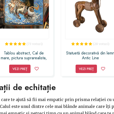
(73 voturi)
(28 voturi)
Tablou abstract, Cal de
Statuetă decorativă din lem
mare, pictura suprarealista,
Antic Line
pictura simbolistica, picturi
Cheval, înălțime 31 cm,
suprarealiste, pictura
formă cal
VEZI PREȚ
VEZI PREȚ
figurativa, tablouri abstracte,
pictura contemporana, tablou
abstract arta moderna,
ții de echitație
Atelier ta
 care te ajută să fii mai empatic prin prisma relației cu 
 Calul este unul dintre cele mai blânde animale care îți po
 mai empatic și petreci timp cu un animal blând care te p