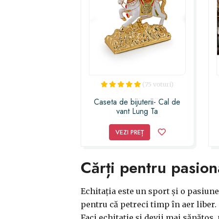
(75 voturi)
Caseta de bijuterii- Cal de
vant Lung Ta
VEZI PREȚ
Cărți pentru pasiona
Echitația este un sport și o pasiune
pentru că petreci timp în aer liber.
Faci echitație și devii mai sănătos,