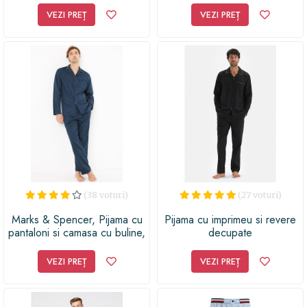
VEZI PREȚ
VEZI PREȚ
(38 voturi)
(27 voturi)
Marks & Spencer, Pijama cu
Pijama cu imprimeu si revere
pantaloni si camasa cu buline,
decupate
Bleumarin, M
VEZI PREȚ
VEZI PREȚ