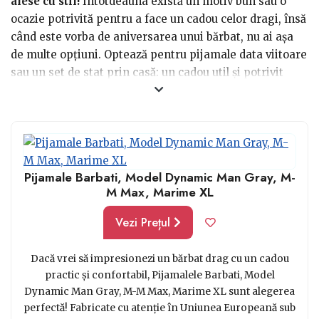
alese cu stil!
Întotdeauna există un motiv bun sau o
ocazie potrivită pentru a face un cadou celor dragi, însă
când este vorba de aniversarea unui bărbat, nu ai așa
de multe opțiuni. Optează pentru pijamale data viitoare
sau un set de stat prin casă: un cadou util și potrivit
pentru orice vârstă, astfel că vei știi ce să alegi data
viitoare când rămâi în pană de idei.
Pijamale Barbati, Model Dynamic Man Gray, M-
M Max, Marime XL
Vezi Prețul
Dacă vrei să impresionezi un bărbat drag cu un cadou
practic și confortabil, Pijamalele Barbati, Model
Dynamic Man Gray, M-M Max, Marime XL sunt alegerea
perfectă! Fabricate cu atenție în Uniunea Europeană sub