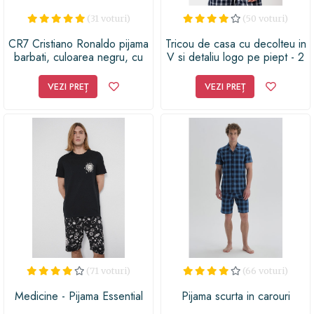
(31 voturi)
(50 voturi)
CR7 Cristiano Ronaldo pijama
Tricou de casa cu decolteu in
barbati, culoarea negru, cu
V si detaliu logo pe piept - 2
imprimeu
piese
VEZI PREȚ
VEZI PREȚ
(71 voturi)
(66 voturi)
Medicine - Pijama Essential
Pijama scurta in carouri