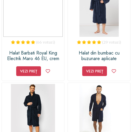
vei face cu siguranță o alegere inspirată!
(66 voturi)
(29 voturi)
Halat Barbati Royal King
Halat din bumbac cu
Electrik Maro 46 EU, crem
buzunare aplicate
VEZI PREȚ
VEZI PREȚ