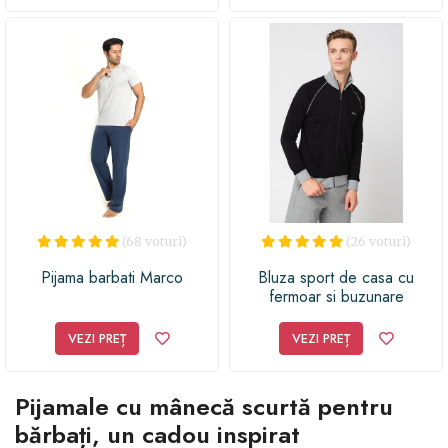
(68 voturi)
(26 voturi)
Pijama barbati Marco
Bluza sport de casa cu
fermoar si buzunare
VEZI PREȚ
VEZI PREȚ
Pijamale cu mânecă scurtă pentru
bărbați, un cadou inspirat