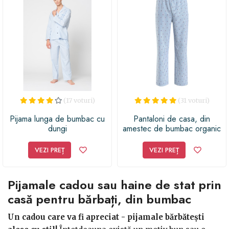
(17 voturi)
(31 voturi)
Pijama lunga de bumbac cu
Pantaloni de casa, din
dungi
amestec de bumbac organic
cu logo brodat
VEZI PREȚ
VEZI PREȚ
Pijamale cadou sau haine de stat prin
casă pentru bărbați, din bumbac
Un cadou care va fi apreciat - pijamale bărbătești