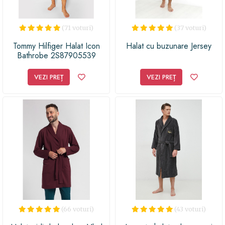
(71 voturi)
(37 voturi)
Tommy Hilfiger Halat Icon
Halat cu buzunare Jersey
Bathrobe 2S87905539
Bleumarin
VEZI PREȚ
VEZI PREȚ
(66 voturi)
(43 voturi)