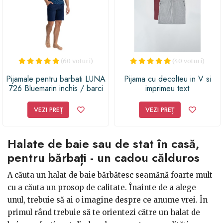
(60 voturi)
(40 voturi)
Pijamale pentru barbati LUNA
Pijama cu decolteu in V si
726 Bluemarin inchis / barci
imprimeu text
cu panze M
VEZI PREȚ
VEZI PREȚ
Halate de baie sau de stat în casă,
pentru bărbați - un cadou călduros
A căuta un halat de baie bărbătesc seamănă foarte mult
cu a căuta un prosop de calitate. Înainte de a alege
unul, trebuie să ai o imagine despre ce anume vrei. În
primul rând trebuie să te orientezi către un halat de