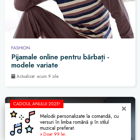
FASHION
Pijamale online pentru bărbați -
modele variate
Actualizat: acum 9 zile
CADOUL ANULUI 2025!
Melodii personalizate la comandă, cu
versuri în limba română și în stilul
muzical preferat.
» Doar 99 lei.