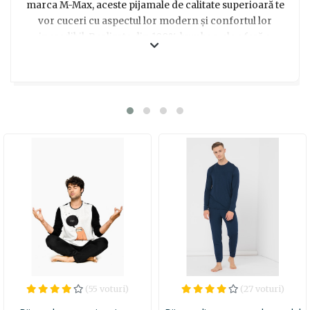
marca M-Max, aceste pijamale de calitate superioară te
vor cuceri cu aspectul lor modern și confortul lor
incredibil. Realizate din 100% bumbac, ele oferă o
senzație plăcută pe piele și se mulează perfect pe corp.
Cu maneci lungi și pantaloni lungi, aceste pijamale te
vor ține cald și confortabil în serile friguroase de iarnă.
Disponibile în mărimea XL, ele se potrivesc bărbaților
înalte de până la 188 cm și cu un bust de până la 116 cm.
Cu un design elegant și culori neutre, pijamalele
Dynamic Man Gray sunt potrivite pentru orice stil.
Indiferent dacă le alegi ca un cadou surpriză sau pentru
a-i oferi un moment de răsfăț în confortul casei, aceste
pijamale sunt cu siguranță o opțiune excelentă. Așa că
nu mai sta pe gânduri și bucură-te de calitatea și stilul
acestor pijamale barbatesti deosebite!
(55 voturi)
(27 voturi)