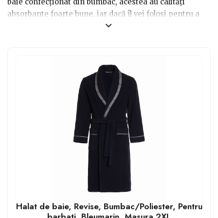
baie confecționat din bumbac, acestea au calități
absorbante foarte bune, iar dacă îl vei folosi pentru a
sta în casă, este și foarte călduros. În al doilea rând
trebuie să ții cont de sezonul în care îl vei folosi. Un
halat de baie gros se poate dovedi foarte inconfortabil
pe perioada verii. Un halat de baie bun, îți va oferi un
echilibru perfect între timp liber relaxant și
practicalitate zilnică.
Halat de baie, Revise, Bumbac/Poliester, Pentru
barbati, Bleumarin, Masura 2XL