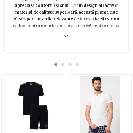
apreciază confortul și stilul. Cu un design atractiv și
material de calitate superioară, această pijama este
ideală pentru serile relaxante de iarnă. Fie că este un
cadou pentru un prieten sau o surpriză pentru cineva
drag, acest set de pijama îmbină funcționalitatea cu un
aspect plăcut. Bumbacul moale asigură o senzație
plăcută pe piele, iar modelul grafic adaugă un strop de
personalitate. Alege un cadou care să inspire și să aducă
un zâmbet pe buze!