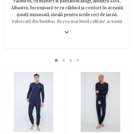
calduros, cu maneci si pantaloni lungi, albastru 4051,
Albastru. Înconjoară-te cu căldură și confort în această
ținută minunată, ideală pentru serile reci de iarnă.
Fabricată din bumbac de cea mai bună calitate, această
pijama este incredibil de moale la atingere și te va
învălui într-o senzație plăcută de răsfăț. Cu maneci și
pantaloni lungi, vei fi protejat de frigul de afară, iar
designul albastru vibrant adaugă un strop de stil în
garderoba ta. Indiferent dacă stai acasă cu o cană de
ciocolată caldă sau te relaxezi în fața televizorului,
această pijama este alegerea perfectă pentru a te bucura
de confort și căldură în această iarnă. Alege această
pijama călduroasă și comodă ca un cadou special pentru
un bărbat drag, și vei oferi un dar practic și plin de
afecțiune.