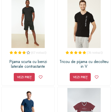
(67 voturi)
(76 voturi)
Pijama scurta cu benzi
Tricou de pijama cu decolteu
laterale contrastante
in V
VEZI PREȚ
VEZI PREȚ