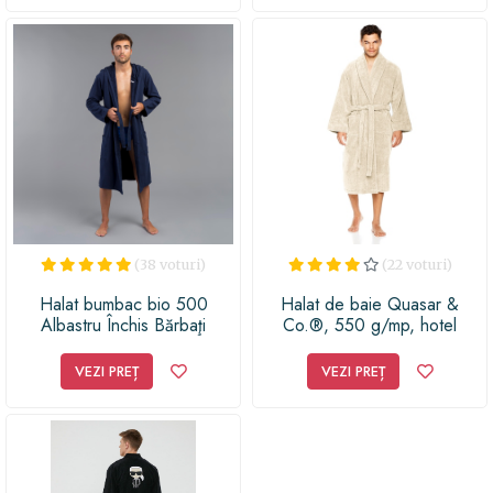
(38 voturi)
(22 voturi)
Halat bumbac bio 500
Halat de baie Quasar &
Albastru Închis Bărbaţi
Co.®, 550 g/mp, hotel
quality, unisex, 100%
bumbac, L/XL, crem
VEZI PREȚ
VEZI PREȚ