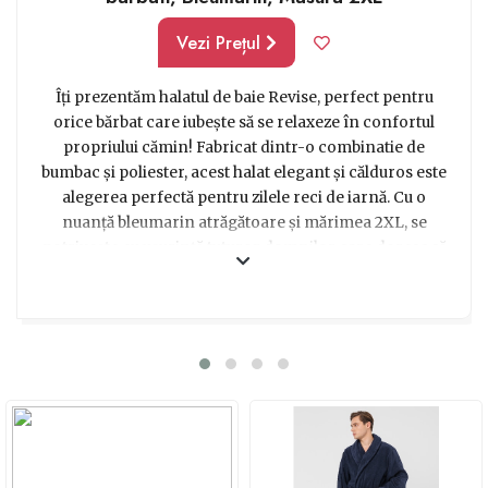
Vezi Prețul
Îți prezentăm halatul de baie Revise, perfect pentru
orice bărbat care iubește să se relaxeze în confortul
propriului cămin! Fabricat dintr-o combinatie de
bumbac și poliester, acest halat elegant și călduros este
alegerea perfectă pentru zilele reci de iarnă. Cu o
nuanță bleumarin atrăgătoare și mărimea 2XL, se
potrivește cu ușurință tuturor domnilor care doresc să
se înfășoare într-o îmbrățișare plină de căldură.
Datorită materialului de calitate superioară, acest halat
îți oferă o senzație plăcută la atingere și o absorbție
excelentă a apei după baie. Indiferent dacă dorești să te
relaxezi în fața televizorului sau să savurezi o băutură
caldă în timp ce citești o carte bună, acest halat îți oferă
confortul și căldura necesare. Alege un cadou practic și
confortabil pentru iubitul tău, tatăl tău sau oricare alt
bărbat special din viața ta! Cu acest halat de baie Revise,