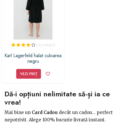
(22 voturi)
Karl Lagerfeld halat culoarea
negru
VEZI PREȚ
Dă-i opțiuni nelimitate să-și ia ce
vrea!
Mai bine un
Card Cadou
decât un cadou... perfect
nepotrivit. Alege 100% bucurie livrată instant.