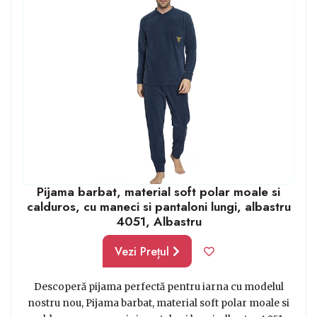
vizualizarea finisajelor.
- Alege mărimea corect:
nimic nu este mai
inconfortabil decât o pijama aleasă cu un număr mai
mic sau mai mare, așa că alege corect mărimea
modelului care îți place.
Pijama barbat, material soft polar moale si
calduros, cu maneci si pantaloni lungi, albastru
4051, Albastru
Vezi Prețul
Descoperă pijama perfectă pentru iarna cu modelul
nostru nou, Pijama barbat, material soft polar moale si