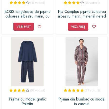
(31 voturi)
(45 voturi)
BOSS longsleeve de pijama
Fila Compleu pijama culoarea
culoarea albastru marin, cu
albastru marin, material neted
imprimeu
VEZI PREȚ
VEZI PREȚ
(57 voturi)
(37 voturi)
Pijama cu model grafic
Pijama din bumbac cu model
Palmito
in carouri