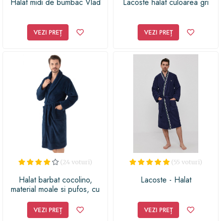
Halat midi de bumbac Vlad
Lacoste halat culoarea gri
VEZI PREȚ
VEZI PREȚ
(24 voturi)
(55 voturi)
Halat barbat cocolino,
Lacoste - Halat
material moale si pufos, cu
buzunare, albastru inchis, 2XL
VEZI PREȚ
VEZI PREȚ