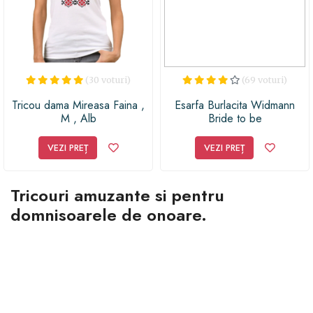
Prin urmare, nu uita să le cumperi prima dată, înainte
de a alege cadourile amuzante.
(30 voturi)
(69 voturi)
Tricou dama Mireasa Faina ,
Esarfa Burlacita Widmann
M , Alb
Bride to be
VEZI PREȚ
VEZI PREȚ
Tricouri amuzante si pentru
domnisoarele de onoare.