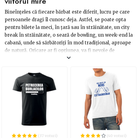
viitorul mire
confortabil la o bere, cele mai multe femei își doresc o
Bineînțeles că fiecare bărbat este diferit, lucru pe care
petrecere cu tematică, astfel că va fi nevoie de decor,
persoanele dragi îl cunosc deja. Astfel, se poate opta
mai multe accesorii și mai multe idei.
pentru bilete la meci, în țară sau în străinătate, un city
break în străinătate, o seară de bowling, un week-end la
cabană, unde să sărbătoriți în mod tradițional, aproape
de natură. Oricare ar fi opțiunea, va fi nevoie de
personalizarea grupului, aspect care poate fi soluționat
simplu și rapid, prin alegerea unor
tricouri/hanorace/bluze, cu mesaj amuzant, specific
acestor petreceri. Vei găsi mai multe opțiuni în
magazinele online, alături de accesoriile amuzante,
peruci, ochelari, pentru a face fotografii de neuitat.
(37 voturi)
(40 voturi)