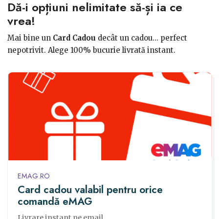
Dă-i opțiuni nelimitate să-și ia ce
vrea!
Mai bine un
Card Cadou
decât un cadou... perfect
nepotrivit. Alege 100% bucurie livrată instant.
EMAG.RO
Card cadou valabil pentru orice
comandă eMAG
Livrare instant pe email.