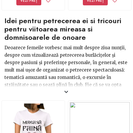
VEZI PREȚ
VEZI PREȚ
Idei pentru petrecerea ei si tricouri
pentru viitoarea mireasa si
domnisoarele de onoare
Deoarece femeile vorbesc mai mult despre ziua nunții,
despre cum vizualizează petrecerea burlăcițelor și
despre pasiuni și preferințe personale, în general, este
mult mai ușor de organizat o petrecere spectaculoasă:
tematică amuzantă sau romantică, o excursie în
străinătate sau o seară plină în club. Fie că se va opta
pentru o petrecere romantică, în culori pastel -
organizarea unui picnic sau a unei petreceri cu ceai, o
petrecere în club sau chiar un week-end la festivalul
preferat al viitoarei mirese, ținutele vestimentare
trebuie să se asorteze: tricouri cu mesaje drăgălașe sau
amuzante.