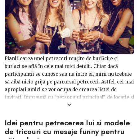
Planificarea unei petreceri reușite de burlăcițe și
burlaci se află în cele mai mici detalii. Chiar dacă
participanții se cunosc sau nu între ei, mirii nu trebuie
să aibă nicio grijă pe parcursul petreceri. Astfel, cei mai
apropiați amici se vor ocupa de crearea listei de
invitați, împreună cu "personajul principal", de locație și
de tematica serii.
Idei pentru petrecerea lui si modele
Sugestii utile - alege aceste articole care vor da un plus
petrecerii organizate. Petrecerea de burlaci este
de tricouri cu mesaje funny pentru
diferită de cea a burlăcițelor: dacă bărbații se simt