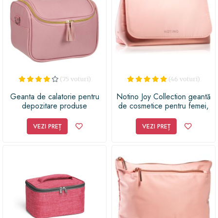
(75 voturi)
(46 voturi)
Geanta de calatorie pentru
Notino Joy Collection geantă
depozitare produse
de cosmetice pentru femei,
cosmetice si de make-up,
de voiaj
oglinda inclusa, 29x21x18 cm,
VEZI PREȚ
VEZI PREȚ
roz