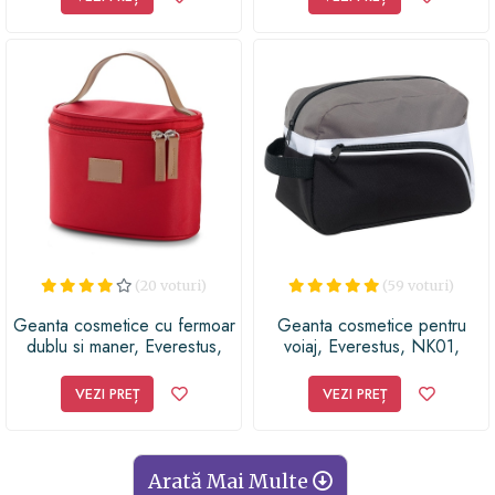
(20 voturi)
(59 voturi)
Geanta cosmetice cu fermoar
Geanta cosmetice pentru
dublu si maner, Everestus,
voiaj, Everestus, NK01,
SGC08, microfibra, piele
poliester 600D, negru, alb,
ecologica, rosu, saculet de
gri, saculet de calatorie inclus
VEZI PREȚ
VEZI PREȚ
calatorie inclus
Arată Mai Multe