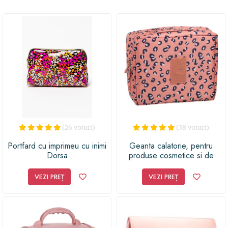
de locul în care te afli. Așadar, surprinde-ți prietena,
sora sau mama cu această geantă cosmestică de
călătorie și lasă-o să se bucure de confort și eleganță în
călătoriile ei! Simplu, practic și plin de stil - acest cadou
va fi cu siguranță un hit și va aduce un zâmbet pe fața
oricărei femei.
(26 voturi)
(38 voturi)
Portfard cu imprimeu cu inimi
Geanta calatorie, pentru
Dorsa
produse cosmetice si de
make-up, inchidere cu
fermoar, compartimentat,
VEZI PREȚ
VEZI PREȚ
21,5x17,5x7 cm