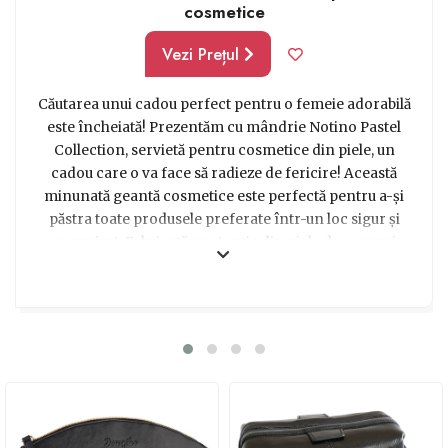
cosmetice
Vezi Prețul
Căutarea unui cadou perfect pentru o femeie adorabilă
este încheiată! Prezentăm cu mândrie Notino Pastel
Collection, servietă pentru cosmetice din piele, un
cadou care o va face să radieze de fericire! Această
minunată geantă cosmetice este perfectă pentru a-și
păstra toate produsele preferate într-un loc sigur și
organizat. Fabricată cu atenție din piele de cea mai
înaltă calitate, această geantă încântătoare este atât de
elegantă încât va face invidioase toate prietenele ei!
Oferă-i acest cadou și vei vedea cum ochii ei strălucesc
de bucurie atunci când va descoperi compartimentele
spațioase și finisajele impecabile. Indiferent dacă este o
călătoare pasionată sau pur și simplu își dorește să-și
organizeze colecția de produse cosmetice, această
geantă este alegerea perfectă. Pune un zâmbet pe buzele