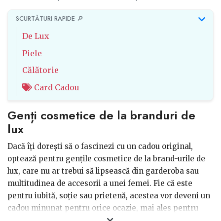
SCURTĂTURI RAPIDE 🔎
De Lux
Piele
Călătorie
Card Cadou
Genți cosmetice de la branduri de
lux
Dacă îți dorești să o fascinezi cu un cadou original,
optează pentru gențile cosmetice de la brand-urile de
lux, care nu ar trebui să lipsească din garderoba sau
multitudinea de accesorii a unei femei. Fie că este
pentru iubită, soție sau prietenă, acestea vor deveni un
cadou minunat pentru orice ocazie, mai ales pentru
femeile care sunt artiști make-up și au nevoie cel mai