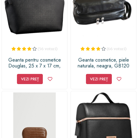
ei și lasă-o să se relaxeze și să se răsfețe cu stil! Acest
cadou extraordinar, care redefinește eleganța și
funcționalitatea, este ceea ce orice femeie modernă și
sofisticată își dorește. Comandă acum și pregătește-te
să cucerești inima ei cu această bijuterie cosmetica din
piele!
(56 voturi)
(66 voturi)
Geanta pentru cosmetice
Geanta cosmetice, piele
Douglas, 25 x 7 x 17 cm,
naturala, neagra, GB120
Negru
VEZI PREȚ
VEZI PREȚ