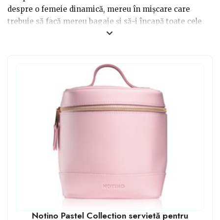
despre o femeie dinamică, mereu în mișcare care
trebuie să facă mereu bagaje și să-i încapă toate cele
necesare într-un singur loc. Și pentru ca geanta să fie
puțin mai specială, te poți orienta la achiziția unui
model din piele. Acesta este un material versatil,
rezistent și foarte frumos integrat în orice design. De
aceea reprezintă mereu o soluție bună ce va fi oferită
drept cadou unei femei.
Notino Pastel Collection servietă pentru