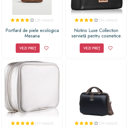
(28 voturi)
(54 voturi)
Portfard de piele ecologica
Notino Luxe Collection
Mesana
servietă pentru cosmetice
VEZI PREȚ
VEZI PREȚ
(37 voturi)
(59 voturi)