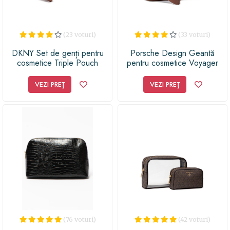
soția cu o surpriză despre care va vorbi cu entuziasm
tuturor prietenelor ei. Hugo - Portfard - cadoul perfect
pentru femeile care apreciază frumusețea și calitatea
(23 voturi)
(33 voturi)
într-un singur loc!
DKNY Set de genți pentru
Porsche Design Geantă
cosmetice Triple Pouch
pentru cosmetice Voyager
R11LJM33 Maro
2.0 4090002743 Maro
VEZI PREȚ
VEZI PREȚ
(76 voturi)
(42 voturi)