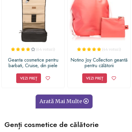
(64 voturi)
(44 voturi)
Geanta cosmetice pentru
Notino Joy Collection geantă
barbati, Cruise, din piele
pentru călătorii
naturala, Erbe Solingen by
iLUX
VEZI PREȚ
VEZI PREȚ
Arată Mai Multe
Genți cosmetice de călătorie