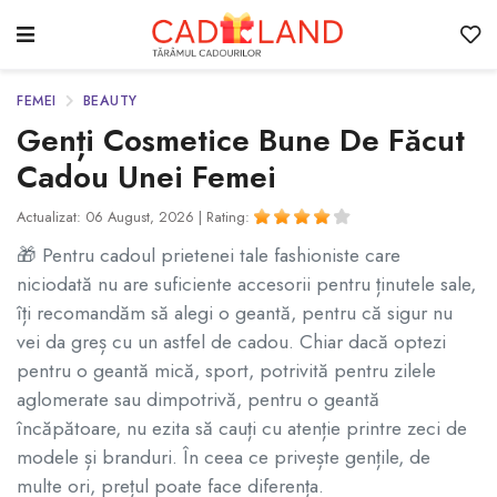
FEMEI
BEAUTY
Genți Cosmetice Bune De Făcut
Cadou Unei Femei
Actualizat: 06 August, 2026 |
Rating:
🎁 Pentru cadoul prietenei tale fashioniste care
niciodată nu are suficiente accesorii pentru ținutele sale,
îți recomandăm să alegi o geantă, pentru că sigur nu
vei da greș cu un astfel de cadou. Chiar dacă optezi
pentru o geantă mică, sport, potrivită pentru zilele
aglomerate sau dimpotrivă, pentru o geantă
încăpătoare, nu ezita să cauți cu atenție printre zeci de
modele și branduri. În ceea ce privește gențile, de
multe ori, prețul poate face diferența.