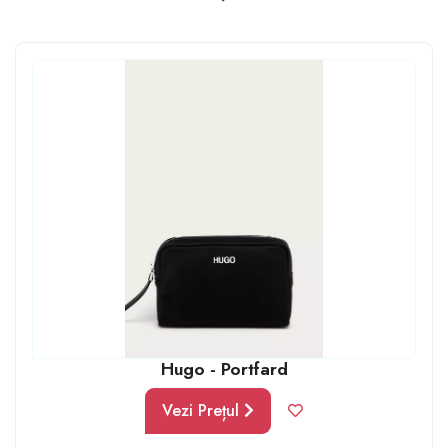
des să își schimbe accesoriile pentru munca lor de zi cu
zi. Cele mai luxoase brand-uri care produc genți
cosmetice se consideră a fi Chanel, Chloe, Burberry,
Calvin Klein, Tommy Hilfiger, Tommy Jeans, DKNY,
Guess, Karl Lagerfeld.
Hugo - Portfard
Vezi Prețul