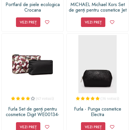
Portfard de piele ecologica
MICHAEL Michael Kors Set
Crocana
de genți pentru cosmetice Jet
Set Charm 34T1GT9T7P
Maro
VEZI PREȚ
VEZI PREȚ
(47 voturi)
(36 voturi)
Furla Set de genți pentru
Furla - Punga cosmetice
cosmetice Digit WE00134-
Electra
A.0343-TON00-1-007-20-
CN-E Colorat
VEZI PREȚ
VEZI PREȚ