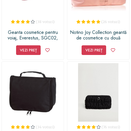
(38 voturi)
(26 voturi)
Geanta cosmetice pentru
Notino Joy Collection geantă
voiaj, Everestus, SGC02,
de cosmetice cu două
poliester 300D, roz, saculet
compartimente
de calatorie inclus
VEZI PREȚ
VEZI PREȚ
(34 voturi)
(76 voturi)