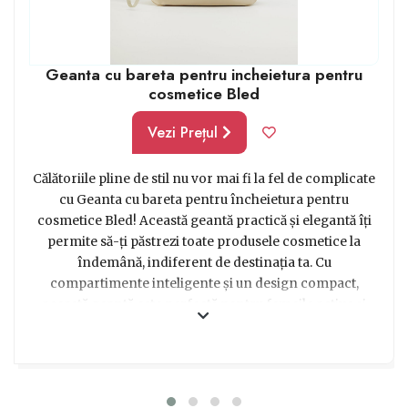
Geanta cu bareta pentru incheietura pentru
cosmetice Bled
Vezi Prețul
Călătoriile pline de stil nu vor mai fi la fel de complicate
cu Geanta cu bareta pentru încheietura pentru
cosmetice Bled! Această geantă practică și elegantă îți
permite să-ți păstrezi toate produsele cosmetice la
îndemână, indiferent de destinația ta. Cu
compartimente inteligente și un design compact,
această geantă este perfectă pentru femeile active și
pline de viață. Indiferent dacă mergi într-o escapadă de
weekend sau într-o aventură exotică, nu vei mai pierde
timp prețios să cauți în geanta ta de călătorie. De acum
înainte, vei fi mereu pregătită să strălucești, indiferent