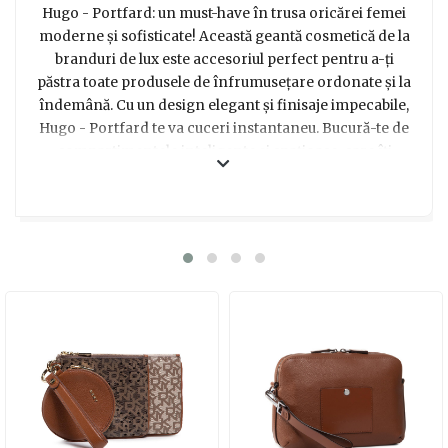
Hugo - Portfard: un must-have în trusa oricărei femei
moderne și sofisticate! Această geantă cosmetică de la
branduri de lux este accesoriul perfect pentru a-ți
păstra toate produsele de înfrumusețare ordonate și la
îndemână. Cu un design elegant și finisaje impecabile,
Hugo - Portfard te va cuceri instantaneu. Bucură-te de
compartimentele inteligente și spațioase, care îți
permit să organizezi cu ușurință produsele preferate.
Materialul de înaltă calitate rezistă în timp, iar
fermoarele de calitate superioară îți asigură siguranța și
protecția tuturor obiectelor prețioase. Indiferent dacă
este pentru călătorii sau pentru a fi purtată zilnic, Hugo -
Portfard adaugă un strop de lux și rafinament fiecărei
rutine de înfrumusețare. Cu această geantă cosmestică,
femeia din viața ta se va simți iubită și apreciată, iar tu vei
fi aplaudat pentru alegerea excelentă a unui cadou de
neuitat. Încântă-ți persoana dragă cu acest accesoriu
versatil și elegant, care îi va aduce zâmbetul pe buze ori
de câte ori îl va folosi. Delectează-ți prietena, iubita sau