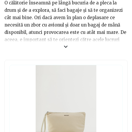
O călătorie înseamnă pe lângă bucuria de a pleca la
drum și de a explora, să faci bagaje și să te organizezi
cât mai bine. Ori dacă avem în plan o deplasare ce
necesită un zbor cu avionul și doar un bagaj de mână
disponibil, atunci provocarea este cu atât mai mare. De
aceea, e important să te orientezi către acele lucruri
care fac această sarcină mult mai ușoară. O geantă
pentru cosmetice cu buzunare și compartimente care
comprimă ca volum toate lucrurile de care ai nevoie,
poate fi soluția salvatoare. De aceea reprezintă și o idee
perfectă de cadou pentru o persoană activă, ocupată,
mereu în mișcare.