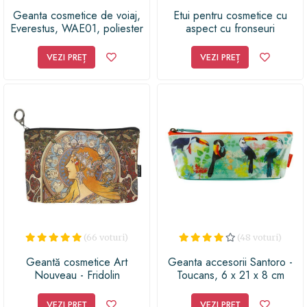
Geanta cosmetice de voiaj,
Etui pentru cosmetice cu
Everestus, WAE01, poliester
aspect cu fronseuri
600D, negru, saculet de
calatorie inclus
VEZI PREȚ
VEZI PREȚ
(66 voturi)
(48 voturi)
Geantă cosmetice Art
Geanta accesorii Santoro -
Nouveau - Fridolin
Toucans, 6 x 21 x 8 cm
VEZI PREȚ
VEZI PREȚ