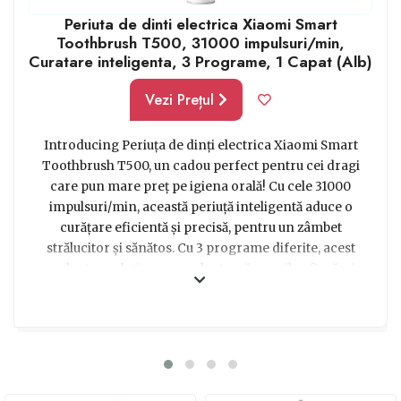
Periuta de dinti electrica Xiaomi Smart
Toothbrush T500, 31000 impulsuri/min,
Curatare inteligenta, 3 Programe, 1 Capat (Alb)
Vezi Prețul
Introducing Periuța de dinți electrica Xiaomi Smart
Toothbrush T500, un cadou perfect pentru cei dragi
care pun mare preț pe igiena orală! Cu cele 31000
impulsuri/min, această periuță inteligentă aduce o
curățare eficientă și precisă, pentru un zâmbet
strălucitor și sănătos. Cu 3 programe diferite, acest
gadget revoluționar se adaptează nevoilor fiecărui
utilizator, oferind o experiență personalizată și
confortabilă. Un capat alb este inclus, asigurând o
înlocuire simplă și igienică în timp. Indiferent dacă este
pentru un prieten, membru al familiei sau partenerul de
viață, Periuța de dinți electrica Xiaomi Smart
Toothbrush T500 este alegerea perfectă pentru un