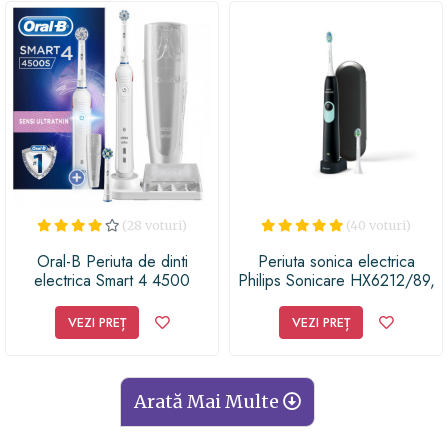
(28 voturi)
(40 voturi)
Oral-B Periuta de dinti
Periuta sonica electrica
electrica Smart 4 4500
Philips Sonicare HX6212/89,
Series Sensi Ultrathin
mod de curatare Clean, 2
capete de periere, 62.000
VEZI PREȚ
VEZI PREȚ
miscari/minut, SmarTimer, Toc
de transport, Negru
Arată Mai Multe