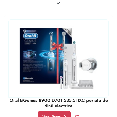
Pentru zi de naștere, ziua femeii, mamei, a bărbatului, a
tatălui sau orice sărbătoare religioasă, periuțele
electrice de dinți cu mișcare oscilantă vor deveni un
mare ajutor și o ușurare a sărbătoriților, pentru că
aceasta curăță foarte bine și ajunge și în locurile
inaccesibile.
Oral BGenius 8900 D701.535.5HXC periuta de
dinti electrica
Vezi Prețul