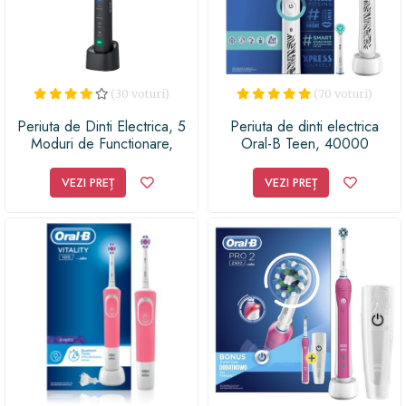
(30 voturi)
(70 voturi)
Periuta de Dinti Electrica, 5
Periuta de dinti electrica
Moduri de Functionare,
Oral-B Teen, 40000
31000 Pulsatii pe Minut,
pulsatii/min, 8800
Acumulator Reincarcabiil,
oscilatii/min, Curatare 3D, 3
VEZI PREȚ
VEZI PREȚ
Indicator Alimentare,
programe, 2 capate,
Protectie IPX7, Oprire
Bluetooth (Alb)
Automata si Atentionare,
Husa Transport, Autonomie