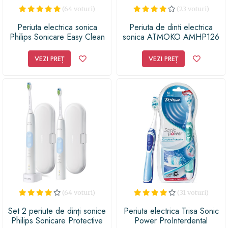
(64 voturi)
(23 voturi)
Periuta electrica sonica
Periuta de dinti electrica
Philips Sonicare Easy Clean
sonica ATMOKO AMHP126
HX6511/50, 31000
cu 8 capete DuPont, 3D, 5
miscari/minut, 1 mod de
moduri, temporizator 2 min,
VEZI PREȚ
VEZI PREȚ
curatare, 1 cap de periere,
40000 miscari/min
Verde glacial
(64 voturi)
(31 voturi)
Set 2 periute de dinți sonice
Periuta electrica Trisa Sonic
Philips Sonicare Protective
Power ProInterdental