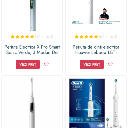
(38 voturi)
(64 voturi)
Periuta Electrica X Pro Smart
Periuta de dinti electrica
Sonic Verde, 3 Moduri De
Huawei Lebooo LBT-
Curatare, Ecran Tactil, 42000
203552A, Smart Sonic, 4
RPM, 800mAh, Fast
programe, 38.000
VEZI PREȚ
VEZI PREȚ
Charging, IPX7
miscari/min, 3 Capete (Alb)