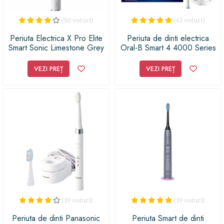
(50 voturi)
(43 voturi)
Periuta Electrica X Pro Elite
Periuta de dinti electrica
Smart Sonic Limestone Grey
Oral-B Smart 4 4000 Series
Gri
Cross Action, 40000
pulsatii/min, 8800
VEZI PREȚ
VEZI PREȚ
oscilatii/min, Curatare 3D, 3
programe, 2 capete,
Bluetooth (Alb)
(19 voturi)
(19 voturi)
Periuta de dinti Panasonic
Periuta Smart de dinti