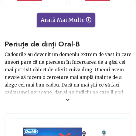
albastru
miscari/minut 62000,
Alb/Albastru
Arată Mai Multe
Periuțe de dinți Oral-B
Cadourile au devenit un domeniu extrem de vast în care
uneori pare că ne pierdem în încercarea de a găsi cel
mai potrivit obiect de oferit cuiva drag. Uneori avem
nevoie să facem o cercetare mai amplă înainte de a
alege cel mai bun cadou. Dacă nu mai știi ce să faci
cadou unei persoane, dar ai un indiciu pe care îl poți
folosi, și anume că persoana respectivă este pasionată
de îngrijirea personală, tocmai ce ai găsit opțiunea
optimă. Aici vorbim despre periuțe de dinți Oral-B care
nu numai că îi vor ajuta să arate bine, dar îi vor ajuta să
fie și sănătoși tun. Igiena orală este esențială pentru o