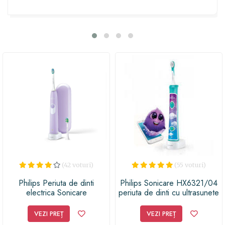
prieten, această periuță electrică Philips va fi cu
siguranță un cadou apreciat. Iar când vine vorba de
alegerea unui cadou, nu poți da greș cu un produs care
încurajează o igienă orală impecabilă și îngrijirea
personală. Oferă un zâmbet strălucitor și un cadou de
neuitat cu această periuță de dinți electrică Philips
Sonicare EasyClean HX6511/02!
(42 voturi)
(55 voturi)
Philips Periuta de dinti
Philips Sonicare HX6321/04
electrica Sonicare
periuta de dinti cu ultrasunete
HX6212/88, 31000 de
pentru copii, Bluetooth
miscari de periere/minut,
VEZI PREȚ
VEZI PREȚ
violet