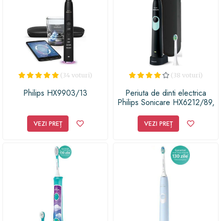
(34 voturi)
(38 voturi)
Philips HX9903/13
Periuta de dinti electrica
Philips Sonicare HX6212/89,
62000 vibratii/min,
Cronometru 2 min, Pornire
VEZI PREȚ
VEZI PREȚ
usoara, 1 Program, 2 Capete,
Trusa de calatorie (Negru)