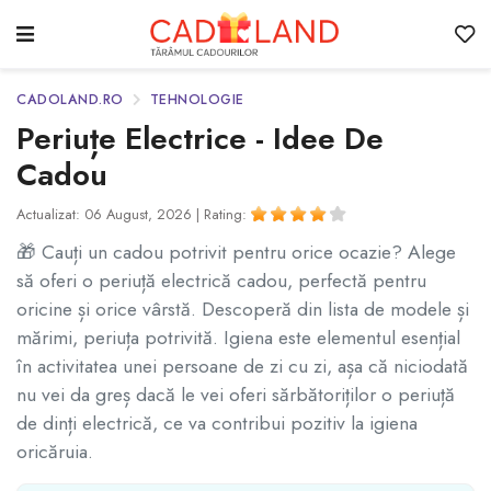
CADOLAND.RO
TEHNOLOGIE
Periuțe Electrice - Idee De
Cadou
Actualizat: 06 August, 2026 |
Rating:
🎁 Cauți un cadou potrivit pentru orice ocazie? Alege
să oferi o periuță electrică cadou, perfectă pentru
oricine și orice vârstă. Descoperă din lista de modele și
mărimi, periuța potrivită. Igiena este elementul esențial
în activitatea unei persoane de zi cu zi, așa că niciodată
nu vei da greș dacă le vei oferi sărbătoriților o periuță
de dinți electrică, ce va contribui pozitiv la igiena
oricăruia.