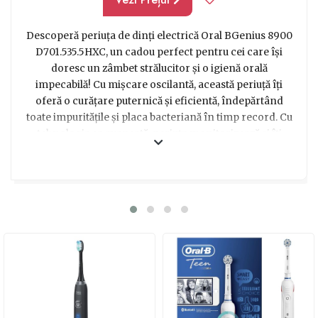
Descoperă periuța de dinți electrică Oral BGenius 8900
D701.535.5HXC, un cadou perfect pentru cei care își
doresc un zâmbet strălucitor și o igienă orală
impecabilă! Cu mișcare oscilantă, această periuță îți
oferă o curățare puternică și eficientă, îndepărtând
toate impuritățile și placa bacteriană în timp record. Cu
tehnologia sa avansată, periuța monitorizează și îți
oferă feedback în timp real, indicându-ți zonele în care
trebuie să acorzi o atenție specială. Designul său elegant
și ergonomic îți oferă confort în timpul periajului și îți
asigură o experiență de utilizare plăcută. Iar bateria de
lungă durată îți permite să te bucuri de beneficiile
acestei periuțe pentru o perioadă îndelungată. Cu Oral
BGenius 8900 D701.535.5HXC, vei surprinde pe oricine
dorește un zâmbet strălucitor și o igienă orală
impecabilă. Alege acest cadou și bucură-te de un zâmbet
sănătos și atrăgător!