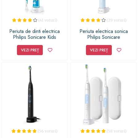
(41 voturi)
(29 voturi)
Periuta de dinti electrica
Periuta electrica sonica
Philips Sonicare Kids
Philips Sonicare
HX6322/04, Conectivitate
ProtectiveClean HX6803/04,
Bluetooth® cu aplicatie de
62000 miscari/minut, 1 mod
VEZI PREȚ
VEZI PREȚ
consiliere, 2 capete, 8
de curatare, 2 intensitati,
etichete de personalizare,
Senzor presiune, Functie
Alb/Albastru
BrushSync, 1 cap de periere
(Albastru)
(56 voturi)
(58 voturi)