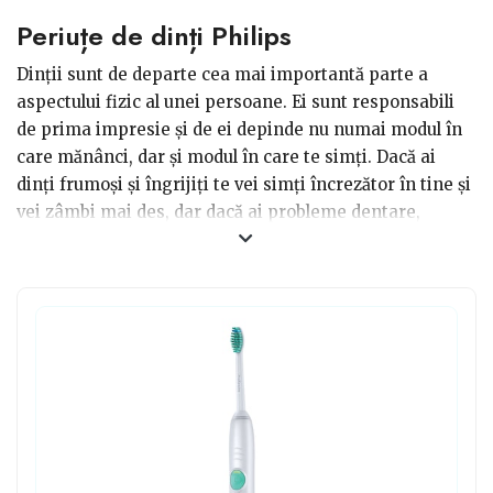
Periuțe de dinți Philips
Dinții sunt de departe cea mai importantă parte a
aspectului fizic al unei persoane. Ei sunt responsabili
de prima impresie și de ei depinde nu numai modul în
care mănânci, dar și modul în care te simți. Dacă ai
dinți frumoși și îngrijiți te vei simți încrezător în tine și
vei zâmbi mai des, dar dacă ai probleme dentare,
uneori îți va fi jenă să zâmbești în fața unor persoane
străine. Pentru acei prieteni care sunt interesați de
sănătatea lor, dar mai ales de igiena orală, există un
cadou ideal: periuțe de dinți Philips. Acestea sunt foarte
bune în a spăla, igieniza și curăța dinții în fiecare zi și
sunt foarte ușor de folosit.