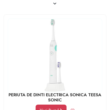
adevărat special alege o periuță de dinți electrică cu
ultrasunete. O astfel de periuță, folosită corespunzător,
poate micșora cu ușurință numărul vizitelor la cabinetul
stomatologic și îi va oferi o respirație proaspătă zi de
zi. Chiar dacă este posibil ca la început să nu fie atât de
ușor de folosit, cu siguranță o va îndrăgi după câteva
utilizări.
PERIUTA DE DINTI ELECTRICA SONICA TEESA
SONIC