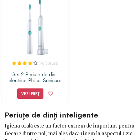
(76 voturi)
Set 2 Periute de dinti
electrice Philips Sonicare
EasyClean HX6511/35, 2
manere, 2 capete de periere,
VEZI PREȚ
Numar de miscari/minut
62000, 1 baza, 1 program,
Alb/Verde
Periuțe de dinți inteligente
Igiena orală este un factor extrem de important pentru
fiecare dintre noi, mai ales dacă ținem la aspectul fizic.