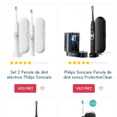
(35 voturi)
(66 voturi)
Set 2 Periute de dinti
Philips Sonicare Periuta de
electrice Philips Sonicare
dinti sonica ProtectiveClean
ProtectiveClean HX6877/34,
6100 HX6870/57
2 manere, 3 moduri, 2 functii
VEZI PREȚ
VEZI PREȚ
BrushSyn, 2 capete de
periere, Numar de
miscari/minut 62000, senzor
de presiune integrat, Alb