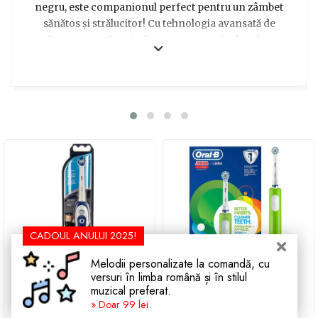
negru, este companionul perfect pentru un zâmbet
sănătos și strălucitor! Cu tehnologia avansată de
curățare, această periuță este ca un spațiu de relaxare
pentru dinții și gingiile tale. Bucură-te de o curățare
superioară în fiecare zi, grație vibrațiilor delicate și
mișcărilor oscilante ce înlătură eficient placa bacteriană
și îți oferă o senzație de prospețime absolută. Acest set
este ideal pentru cei care pun preț pe sănătatea orală și
își doresc un zâmbet impecabil. Alege acest cadou
minunat și oferă-le celor dragi senzația de curățenie și
răsfăț oral în fiecare zi!
CADOUL ANULUI 2025!
Melodii personalizate la comandă, cu
versuri în limba română și în stilul
muzical preferat.
(78 voturi)
(38 voturi)
» Doar 99 lei.