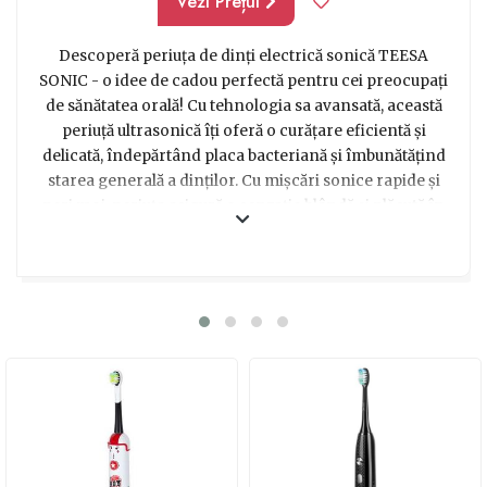
Vezi Prețul
Descoperă periuța de dinți electrică sonică TEESA
SONIC - o idee de cadou perfectă pentru cei preocupați
de sănătatea orală! Cu tehnologia sa avansată, această
periuță ultrasonică îți oferă o curățare eficientă și
delicată, îndepărtând placa bacteriană și îmbunătățind
starea generală a dinților. Cu mișcări sonice rapide și
peri moi, periuța asigură o senzație blândă și plăcută în
timpul periajului. De asemenea, designul său modern și
elegant va impresiona orice destinatar al acestui cadou.
Nu mai căuta în zadar un cadou inovator și util - alege
periuța electrică TEESA SONIC și transformă
momentele de igienă orală într-o experiență plăcută și
eficientă!