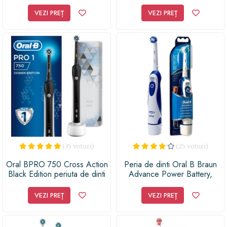
Program, 1 Capat, 7600
verticale, Timer, 4 rezerve, 5
Oscilatii/min (Alb/Albastru)
moduri, reincarcabila, Alb
VEZI PREȚ
VEZI PREȚ
(35 voturi)
(25 voturi)
Oral BPRO 750 Cross Action
Peria de dinti Oral B Braun
Black Edition periuta de dinti
Advance Power Battery,
electrica cu sac
Braun Oral B, 7600
oscilatii/min
VEZI PREȚ
VEZI PREȚ