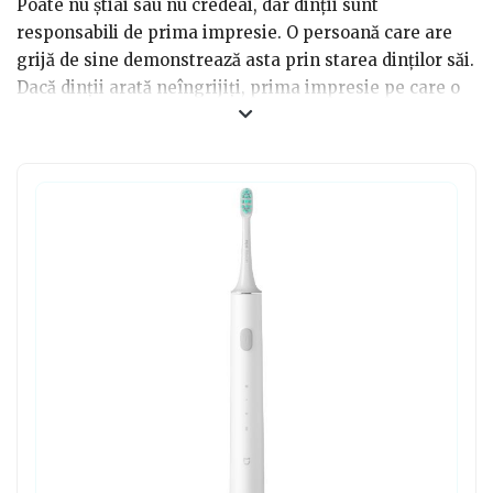
Poate nu știai sau nu credeai, dar dinții sunt
responsabili de prima impresie. O persoană care are
grijă de sine demonstrează asta prin starea dinților săi.
Dacă dinții arată neîngrijiți, prima impresie pe care o
face acea persoană nu va fi una bună deloc. Depinde de
tine ce fel de impresie vrei să faci persoanelor cu care
te întâlnești. Dacă ai o persoană dragă care este atentă
la igiena dinților săi și vrei să îi faci un cadou util, poți
apela la a alege dintre noile periuțe de dinți inteligente.