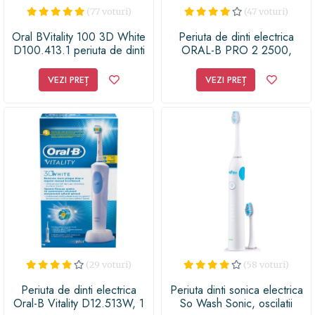
(77 voturi)
(47 voturi)
Oral BVitality 100 3D White
Periuta de dinti electrica
D100.413.1 periuta de dinti
ORAL-B PRO 2 2500,
electrica
Curatare 3D, 40000
pulsatii/min, 8800
VEZI PREȚ
VEZI PREȚ
oscilatii/min, 2 Programe, 1
Capat, Trusa de calatorie
(Roz)
(29 voturi)
(58 voturi)
Periuta de dinti electrica
Periuta dinti sonica electrica
Oral-B Vitality D12.513W, 1
So Wash Sonic, oscilatii