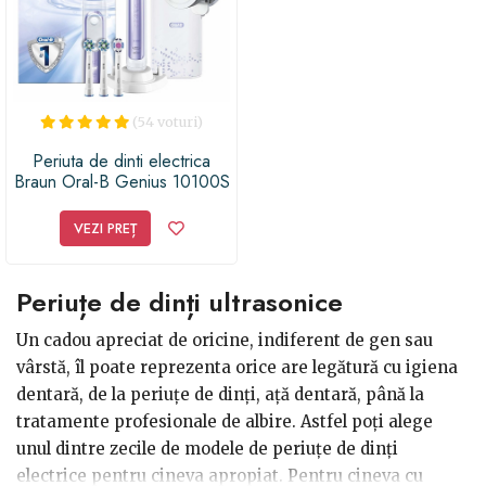
(54 voturi)
Periuta de dinti electrica
Braun Oral-B Genius 10100S
Orchid Purple
VEZI PREȚ
Periuțe de dinți ultrasonice
Un cadou apreciat de oricine, indiferent de gen sau
vârstă, îl poate reprezenta orice are legătură cu igiena
dentară, de la periuțe de dinți, ață dentară, până la
tratamente profesionale de albire. Astfel poți alege
unul dintre zecile de modele de periuțe de dinți
electrice pentru cineva apropiat. Pentru cineva cu