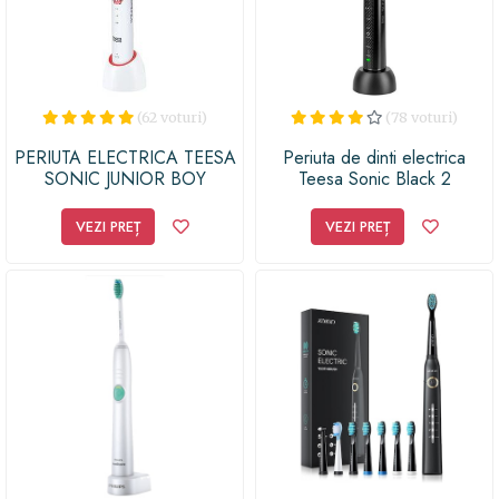
(62 voturi)
(78 voturi)
PERIUTA ELECTRICA TEESA
Periuta de dinti electrica
SONIC JUNIOR BOY
Teesa Sonic Black 2
TSA8015P, 46.000
pulsatii/min, IPX7, Cronometru
VEZI PREȚ
VEZI PREȚ
2 min, 5 Moduri functionare,
2 Capete, Trusa de calatorie
(Negru)