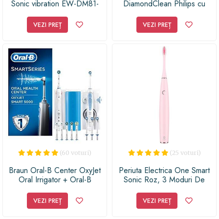
Sonic vibration EW-DM81-
DiamondClean Philips cu
W503, 31.000 oscilatii, Alb
Functionare Sonica si
Compatibilitate Aplicatie,
VEZI PREȚ
VEZI PREȚ
Intensitate
Ridicata/Redusa/Medie,
Iluminare Violet, 62.000
miscari/minut, Culoare
Argintiu
(60 voturi)
(25 voturi)
Braun Oral-B Center OxyJet
Periuta Electrica One Smart
Oral Irrigator + Oral-B
Sonic Roz, 3 Moduri De
SMART 5
Curatare, 42000 RPM,
2600mAh, IPX7, Bluetooth
VEZI PREȚ
VEZI PREȚ