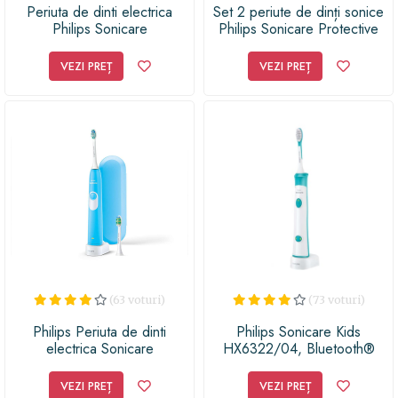
Periuta de dinti electrica
Set 2 periute de dinți sonice
Philips Sonicare
Philips Sonicare Protective
ProtectiveClean HX6830/44,
Clean HX6859/34, 3 moduri,
62000 vibratii/min, Senzor
2 capete de periere, Numar
VEZI PREȚ
VEZI PREȚ
presiune, Pornire usoara,
de miscari/minut 62000, 2
Memento inlocuire capat,
tocuri de transport, Alb
Cronometru 2 min, 2
Programe, 1 Capat (Negru)
(63 voturi)
(73 voturi)
Philips Periuta de dinti
Philips Sonicare Kids
electrica Sonicare
HX6322/04, Bluetooth®
HX6212/87, 31000 de
incorporat, 2 moduri, 2
miscari de periere/minut,
capete de periere, Numar de
VEZI PREȚ
VEZI PREȚ