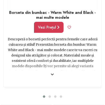
Borseta din bumbac - Warm White and Black -
mai multe modele
Vezi Prețul
Descoperă o borsetă perfectă pentru femeile care adoră
culoarea și stilul! Prezentăm borseta din bumbac Warm
White and Black - mai multe modele care te va cuceri cu
designul său atrăgător și colorat. Materialul moale și
rezistent oferă confort și durabilitate, iar multiplele
modele disponibile îți vor permite să alegi varianta
perfectă pentru fiecare personalitate. Această borsetă
versatilă este ideală pentru femeile active, care își
doresc să aibă tot ce au nevoie la îndemână, într-un
mod practic și stilat. Indiferent că este folosită în timpul
călătoriilor, la plimbare în oraș sau la evenimente
speciale, borseta noastră este partenera perfectă.
Încântă-ți prietena, sora sau partenera de viață cu acest