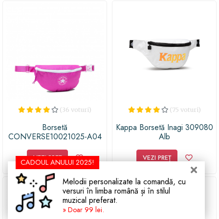
(36 voturi)
(75 voturi)
Borsetă
Kappa Borsetă Inagi 309080
CONVERSE10021025-A04
Alb
502
VEZI PREȚ
VEZI PREȚ
CADOUL ANULUI 2025!
Melodii personalizate la comandă, cu
versuri în limba română și în stilul
muzical preferat.
» Doar 99 lei.