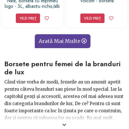
Nike, Borseta cu imprimeu
Volcom - Borseta
logo - 3L, albastru inchis/alb
VEZI PREȚ
VEZI PREȚ
Arată Mai Multe
Borsete pentru femei de la branduri
de lux
Când vine vorba de modă, femeile au un anumit apetit
pentru câteva branduri sau piese în mod special. Iar la
capitolul genți și accesorii, acestea cel mai adesea sunt
din categoria brandurilor de lux. De ce? Pentru că sunt
foarte importante ca loc în ținuta pe care o construim,
dar și pentru că valoarea lor nu scade. Ba mai mult,
poate crește. Anul acesta poți oferi cadou unei femei