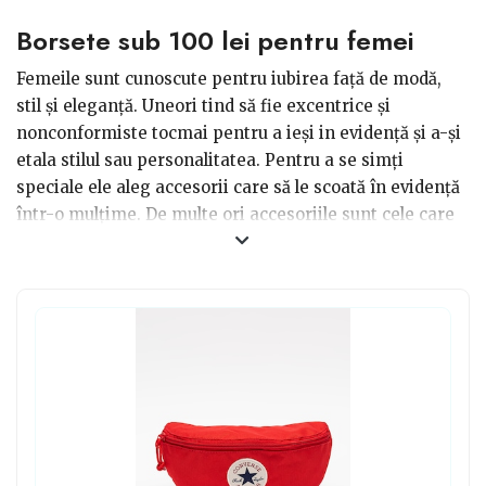
Borsete sub 100 lei pentru femei
Femeile sunt cunoscute pentru iubirea față de modă,
stil și eleganță. Uneori tind să fie excentrice și
nonconformiste tocmai pentru a ieși in evidență și a-și
etala stilul sau personalitatea. Pentru a se simți
speciale ele aleg accesorii care să le scoată în evidență
într-o mulțime. De multe ori accesoriile sunt cele care
fac tot farmecul unei ținute și au trecut de mult de la
practic la estetic. Un exemplu de accesoriu care nu
numai că este practic, dar arată și bine este borseta.
Așadar poți face cadou prietenei tale borsete sub 100 lei
pentru femei și sigur va aprecia cadoul primit. Alege
calitatea!