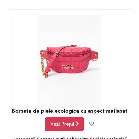
pasionate de modă, o borsetă de la orice brand celebru,
de lux. Pe lângă faptul că e o piesă versatilă, deoarece
poate fi purtată cu succes atât la ținute casual, elegante
cât și sport, sunt la modă aproape tot timpul.
Borseta de piele ecologica cu aspect matlasat
Vezi Prețul