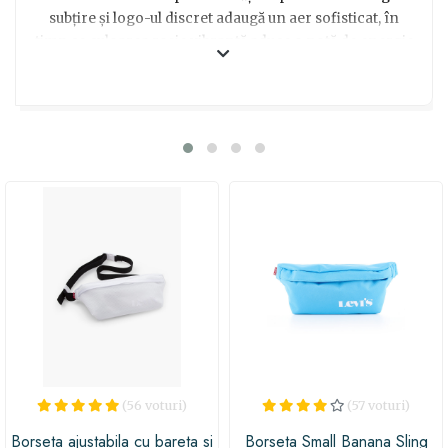
subțire și logo-ul discret adaugă un aer sofisticat, în
timp ce culoarea roșie vibrantă aduce o notă de energie
și stil. Cu multiple compartimente și curele ajustabile,
această borsetă se va potrivi perfect personalității și
nevoilor fiecărei femei. Indiferent dacă este utilizată în
timpul exercițiilor fizice, în timpul plimbărilor în oraș
sau la evenimente speciale, această borsetă este un
cadou excelent pentru cele care apreciază confortul și
eleganța în același timp. Așadar, nu mai sta pe gânduri
și surprinde-ți prietena, sora sau partenera cu acest
accesoriu trendy, care se va integra perfect în
garderoba ei și o va face să se simtă specială în orice
moment al zilei!
(56 voturi)
(57 voturi)
Borseta ajustabila cu bareta si
Borseta Small Banana Sling