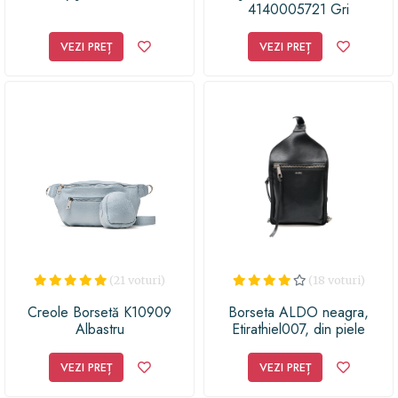
4140005721 Gri
VEZI PREȚ
VEZI PREȚ
(21 voturi)
(18 voturi)
Creole Borsetă K10909
Borseta ALDO neagra,
Albastru
Etirathiel007, din piele
ecologica
VEZI PREȚ
VEZI PREȚ