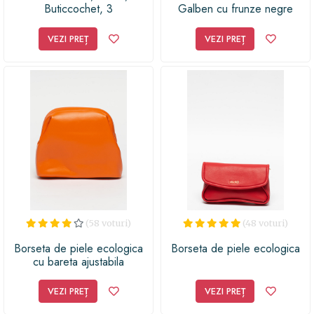
Buticcochet, 3
Galben cu frunze negre
compartimente, Auriu cu
35x16x7 cm, 155 gr
reflexe - BRS375
VEZI PREȚ
VEZI PREȚ
(58 voturi)
(48 voturi)
Borseta de piele ecologica
Borseta de piele ecologica
cu bareta ajustabila
VEZI PREȚ
VEZI PREȚ