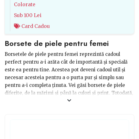
Colorate
Sub 100 Lei
Card Cadou
Borsete de piele pentru femei
Borsetele de piele pentru femei reprezintă cadoul
perfect pentru a-i arăta cât de importantă și specială
este ea pentru tine. Acestea pot deveni cadoul util și
necesar acesteia pentru a o purta pur și simplu sau
pentru a-i completa ținuta. Vei găsi borsete de piele
diferite, de la mărimi și până la culori și print. Totodată,
dacă încerci să cauți o borsetă din piele naturală ar
trebui să ții cont de multe aspecte, precum bonitatea și
calitatea pielii. De asemenea, ai putea opta și pentru
borsete confecționate din piele artificială, la fel de
rezistente și de minunate a fi oferite ca și un dar.