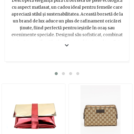
Descoperă eleganța pură cu borseta de piele ecologică
cu aspect matlasat, un cadou ideal pentru femeile care
apreciază stilul și sustenabilitatea. Această borsetă de la
un brand de lux aduce un plus de rafinament oricărei
ținute, fiind perfectă pentru ieșirile în oraș sau
evenimente speciale. Designul său sofisticat, combinat
cu textura matlasată, oferă un aer chic și modern. Este
nu doar un accesoriu practic, ci și o declarație de stil,
ideală pentru a impresiona orice fashionistă. Alege să
dăruiești un cadou care îmbină moda cu
responsabilitatea față de mediu!