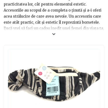
practicitatea lor, cât pentru elementul estetic.
Accesoriile au scopul de a completa o ținută și a-i oferi
acea strălucire de care avea nevoie. Un accesoriu care
este atât practic, cât și estetic îl reprezintă borsetele.
Dacă vrei să faci un cadou inedit unei femei din viața ta,
lasă deoparte gențile și florile. Poți să le faci cadou
borsete colorate pentru femei. Sigur vor aprecia
originalitatea ta și o vor purta cu plăcere în detrimentul
unei genți sau poșete incomode. Borsetele devin tot
mai la modă pe zi ce trece și modelele devin tot mai
atractive.