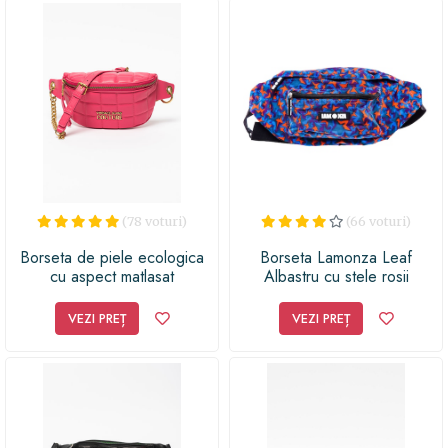
cadou deosebit și funcțional, care va fi garantat
apreciat!
(78 voturi)
(66 voturi)
Borseta de piele ecologica
Borseta Lamonza Leaf
cu aspect matlasat
Albastru cu stele rosii
35x16x7 cm, 155 gr
VEZI PREȚ
VEZI PREȚ