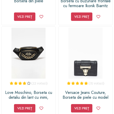
Borseta din piele
Borseta cu buzunare frontale
cu fermoare Ikonik Biarritz
VEZI PREȚ
VEZI PREȚ
(22 voturi)
(31 voturi)
Love Moschino, Borseta cu
Versace Jeans Couture,
detaliu din lant cu inimi,
Borseta de piele cu model
Negru/Auriu
piele de reptila, Negru
VEZI PREȚ
VEZI PREȚ