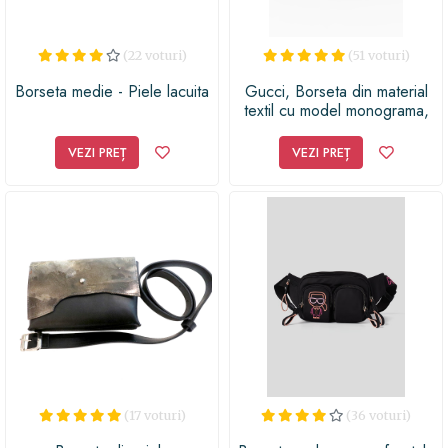
(22 voturi)
(51 voturi)
Borseta medie - Piele lacuita
Gucci, Borseta din material
textil cu model monograma,
Maro inchis/Kaki
VEZI PREȚ
VEZI PREȚ
(17 voturi)
(36 voturi)