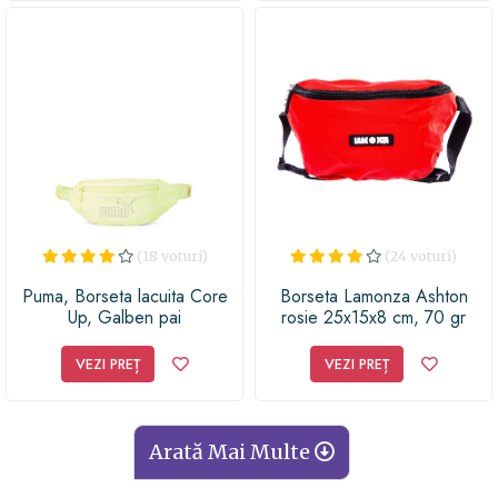
(18 voturi)
(24 voturi)
Puma, Borseta lacuita Core
Borseta Lamonza Ashton
Up, Galben pai
rosie 25x15x8 cm, 70 gr
VEZI PREȚ
VEZI PREȚ
Arată Mai Multe