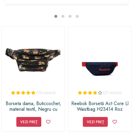
tine, într-un stil inconfundabil. În plus, datorită nuanței
de roșu vibrant, vei atrage cu siguranță toate privirile în
orice ocazie. Așadar, nu mai sta pe gânduri și surprinde-
ți persoana dragă cu acest cadou practic și stylish. Cu
această borsetă, vei face senzație și vei fi mereu în
tendințe!
(70 voturi)
(57 voturi)
Borseta dama, Buticcochet,
Reebok Borsetă Act Core Ll
material textil, Negru cu
Waistbag H23414 Roz
bufnite - BRS212
VEZI PREȚ
VEZI PREȚ