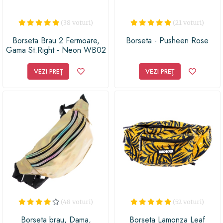
(38 voturi)
(21 voturi)
Borseta Brau 2 Fermoare,
Borseta - Pusheen Rose
Gama St.Right - Neon WB02
VEZI PREȚ
VEZI PREȚ
(48 voturi)
(52 voturi)
Borseta brau, Dama,
Borseta Lamonza Leaf