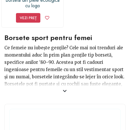
Borseta din piele ecologica
cu logo
VEZI PREȚ
Borsete sport pentru femei
Ce femeie nu iubește gențile? Cele mai noi trenduri ale
momentului aduc în prim plan gențile tip borsetă,
specifice anilor ‘80–90. Acestea pot fi cadouri
ingenioase pentru femeile cu un stil vestimentar sport
și nu numai, borsetele integrându-se lejer în orice look.
Borsetele pot fi purtate și cu rochii sau fuste elegante,
potrivite unor evenimente deosebite. Există o mulțime
de modele din care să alegi: există borsete de piele,
colorate, cu diverse motive, aplicații și unicolore.
Datorită faptului că este mică și prinsă cu centură, este
foarte comodă și poate fi purtată cum vrei, la brâu sau
pe umăr.