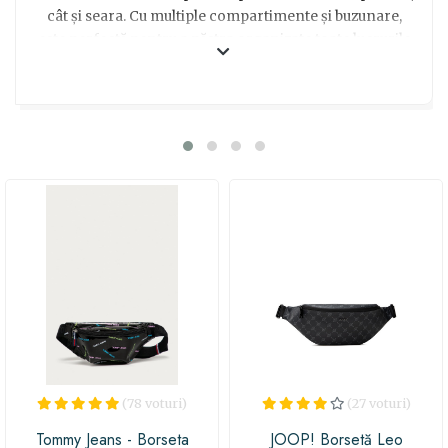
cât și seara. Cu multiple compartimente și buzunare,
este perfectă pentru a păstra organizate toate lucrurile
importante, de la telefonul mobil și chei, până la bani și
rujul preferat. Curea ajustabilă îți permite să o porți în
mod confortabil și să o potrivești perfect stilului tău. Fie
că o oferi ca un cadou surpriză pentru o prietenă sau
pentru a-ți răsfăța propria persoană, această borsetă
ALDO neagra cu design elegant și piele ecologică
deosebită cu siguranță va aduce un zâmbet pe buzele
oricui o primește!
(78 voturi)
(27 voturi)
Tommy Jeans - Borseta
JOOP! Borsetă Leo