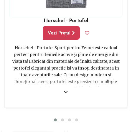
Herschel - Portofel
Vezi Prețul
Herschel - Portofel Sport pentru Femei este cadoul
perfect pentru femeile active și pline de energie din
viața ta! Fabricat din materiale de înaltă calitate, acest
portofel elegant și practic își va însoți destinatara în
toate aventurile sale. Cu un design modern și
funcțional, acest portofel este prevăzut cu multiple
compartimente și buzunare, astfel încât să își păstreze
în siguranță toate cardurile, bancnotele și monedele.
Indiferent dacă este folosit pentru alergări matinale,
sesiuni intense de antrenament sau pur și simplu
pentru o plimbare în oraș, acest portofel rezistent și
ușor se va potrivi perfect stilului de viață al oricărei
femei. Fie că îl alegi pentru iubita ta pasionată de fitness