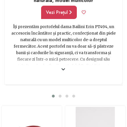
naturala, model multicolor
Vezi Prețul
Îți prezentăm portofelul dama Bailini Erin PT494, un
accesoriu încântător și practic, confecționat din piele
naturală cu un model multicolor de-a dreptul
fermecător. Acest portofel nu va doar să-ți păstreze
banii și cardurile în siguranță, ci va transforma și
fiecare zi într-o mică petrecere. Cu designul său
atrăgător și culorile vii, portofelul Bailini Erin este
alegerea perfectă pentru femeile pline de viață și cu un
stil propriu. Indiferent dacă este vorba despre o
prietenă sau o persoană dragă din viața ta, acest cadou
cu siguranță le va aduce un zâmbet pe buze. Fie că este
purtat în geantă sau în mână, acest portofel va aduce un
plus de eleganță și stil oricărei ținute. Cu compartimente
generoase și bine organizate, poți stoca cu ușurință
toate cardurile tale, banii și chiar câteva fotografii
speciale. Așadar, nu mai sta pe gânduri și alege acest