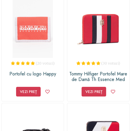
sau pentru sora ta aventuroasă, acest portofel sport va
fi un cadou apreciat și util în orice moment al zilei.
Oferă-le femeilor din viața ta un accesoriu practic și
trendy, care să le ajute să-și păstreze lucrurile
importante într-un mod organizat și la îndemână. Cu
Herschel - Portofel Sport pentru Femei, vei face
alegerea perfectă pentru un cadou memorabil, care să
inspire și să încânte!
(20 voturi)
(30 voturi)
Portofel cu logo Happy
Tommy Hilfiger Portofel Mare
de Damă Th Essence Med
Za Crop AW0AW09848
Roșu
VEZI PREȚ
VEZI PREȚ