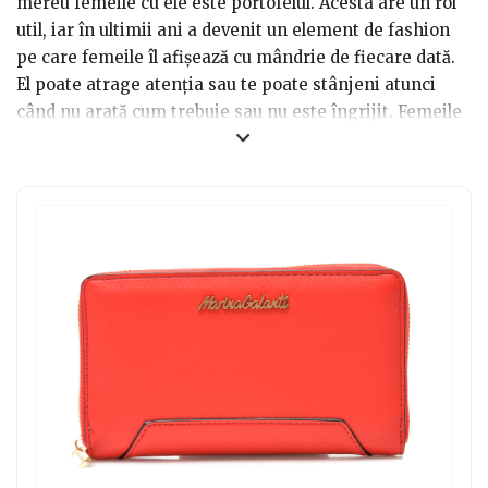
mereu femeile cu ele este portofelul. Acesta are un rol
util, iar în ultimii ani a devenit un element de fashion
pe care femeile îl afișează cu mândrie de fiecare dată.
El poate atrage atenția sau te poate stânjeni atunci
când nu arată cum trebuie sau nu este îngrijit. Femeile
sunt atente la detalii și analizează totul mai mult. Atunci
când vrei să faci un cadou inspirat, atât practic, cât și
estetic, poți alege Portofele colorate pentru femei.
Acestea sunt interesante, amuzante, practice și utile în
timp ce atrag atenția ca o pictură cât mai viu colorată.