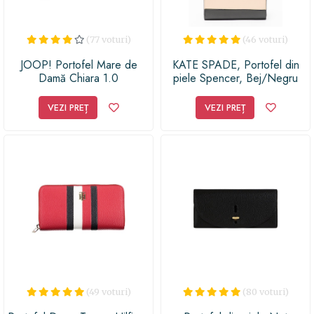
(77 voturi)
(46 voturi)
JOOP! Portofel Mare de
KATE SPADE, Portofel din
Damă Chiara 1.0
piele Spencer, Bej/Negru
4140005477 Negru
VEZI PREȚ
VEZI PREȚ
(49 voturi)
(80 voturi)