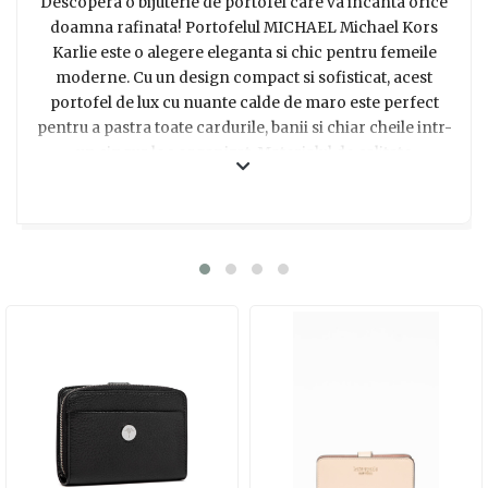
Descopera o bijuterie de portofel care va incanta orice
doamna rafinata! Portofelul MICHAEL Michael Kors
Karlie este o alegere eleganta si chic pentru femeile
moderne. Cu un design compact si sofisticat, acest
portofel de lux cu nuante calde de maro este perfect
pentru a pastra toate cardurile, banii si chiar cheile intr-
un singur loc organizat. Materialul de calitate
superioara iti va oferi senzatia de lux si iti va adauga un
plus de stil. Cu siguranta, acest portofel va fi un cadou
apreciat de orice doamna care apreciaza
functionalitatea si rafinamentul. Ofera-i o surpriza
placuta si alege acest portofel Karlie pentru a-i arata cat
de mult o apreciezi!