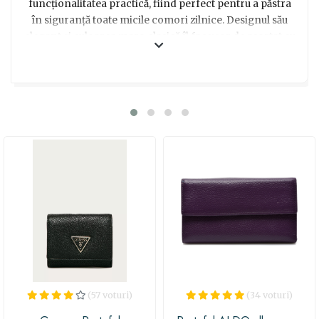
funcționalitatea practică, fiind perfect pentru a păstra
în siguranță toate micile comori zilnice. Designul său
elegant și culoarea maro clasică îl fac ușor de asortat cu
orice ținută, aducând un plus de sofisticare și farmec.
Un cadou ideal care va impresiona prin rafinament și
utilitate, potrivit pentru orice ocazie specială.
(57 voturi)
(34 voturi)