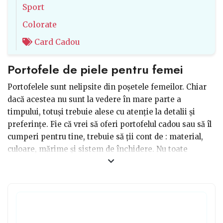
Sport
Colorate
Card Cadou
Portofele de piele pentru femei
Portofelele sunt nelipsite din poșetele femeilor. Chiar
dacă acestea nu sunt la vedere în mare parte a
timpului, totuși trebuie alese cu atenție la detalii și
preferințe. Fie că vrei să oferi portofelul cadou sau să îl
cumperi pentru tine, trebuie să ții cont de : material,
culoare, mărime și sistem de închidere. Nu toate
portofelele sunt la fel, există portofele din piele și
portofele textile. Poți opta pentru un portmoneu clasic
sau un portofel carduri, poți alege un portofel slim sau
un portofel cu compartimente ca sa încapă și actele
tale. Să te asiguri că sistemul de închidere este sigur.