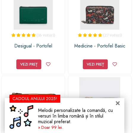
(16 voturi)
(27 voturi)
Desigual - Portofel
Medicine - Portofel Basic
VEZI PREȚ
VEZI PREȚ
CADOUL ANULUI 2025!
Melodii personalizate la comandă, cu
versuri în limba română și în stilul
muzical preferat.
» Doar 99 lei.