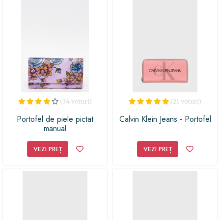
femeia modernă și plină de viață din viața ta!
(34 voturi)
(21 voturi)
Portofel de piele pictat
Calvin Klein Jeans - Portofel
manual
VEZI PREȚ
VEZI PREȚ