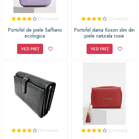
(39 voturi)
(73 voturi)
Portofel de piele Saffiano
Portofel dama Koson slim din
ecologica
piele naturala rosie
VEZI PREȚ
VEZI PREȚ
(70 voturi)
(62 voturi)