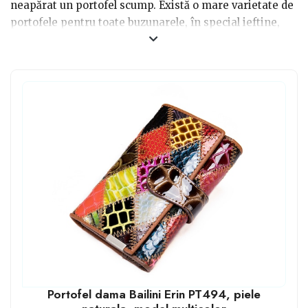
neapărat un portofel scump. Există o mare varietate de
portofele pentru toate buzunarele, în special ieftine,
care vor fi niște cadouri foarte bune, și în același timp
de foarte bună calitate. Acestea pot fi la fel de
frumoase, din orice tip de material, pe orice culoare, cu
orice aplicație, dimensiune și sistem de închidere.
Optează pentru portofele care o să corespundă
preferințelor.
Portofel dama Bailini Erin PT494, piele