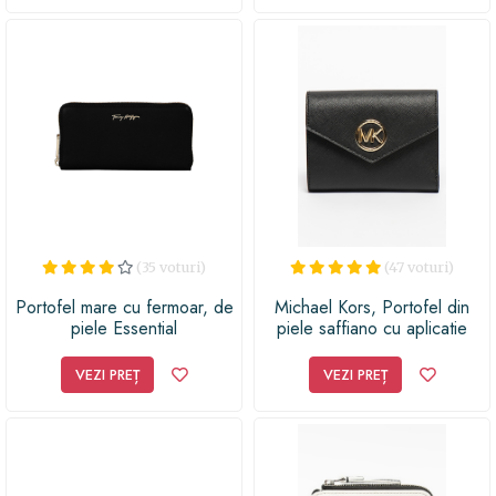
(35 voturi)
(47 voturi)
Portofel mare cu fermoar, de
Michael Kors, Portofel din
piele Essential
piele saffiano cu aplicatie
monograma metalica Carmen,
Negru
VEZI PREȚ
VEZI PREȚ