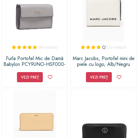
(49 voturi)
(57 voturi)
Furla Portofel Mic de Damă
Marc Jacobs, Portofel mini de
Babylon PCY9UNO-HSF000-
piele cu logo, Alb/Negru
M7Y00-1-007-20-CN-P Gri
VEZI PREȚ
VEZI PREȚ