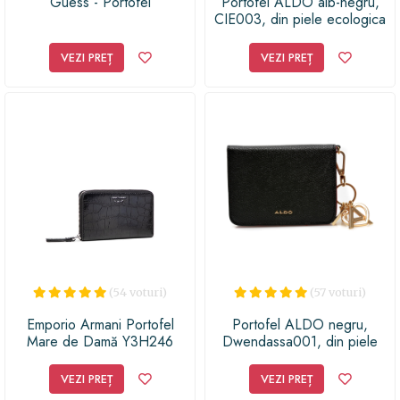
Guess - Portofel
Portofel ALDO alb-negru,
CIE003, din piele ecologica
VEZI PREȚ
VEZI PREȚ
(54 voturi)
(57 voturi)
Emporio Armani Portofel
Portofel ALDO negru,
Mare de Damă Y3H246
Dwendassa001, din piele
Y343E 80001 Negru
ecologica
VEZI PREȚ
VEZI PREȚ