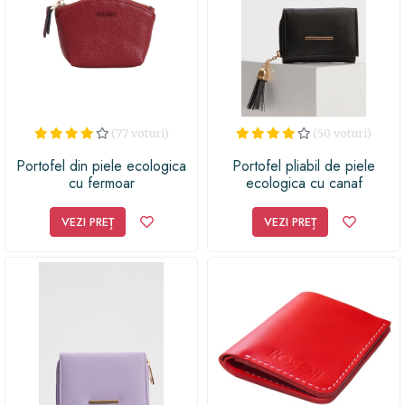
portofel minunat pentru a oferi o surpriză memorabilă
și utilă cuiva drag nouă. Cu siguranță, acesta va deveni
un accesoriu preferat și un companion de încredere în
fiecare zi!
(77 voturi)
(50 voturi)
Portofel din piele ecologica
Portofel pliabil de piele
cu fermoar
ecologica cu canaf
VEZI PREȚ
VEZI PREȚ