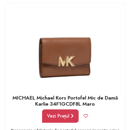
care te poți gândi pentru o femeie specială din viața ta
ar fi un portofel dintr-o gamă de lux. Acel model sau
brand care nu își pierde niciodată farmecul sau
valoarea.
MICHAEL Michael Kors Portofel Mic de Damă
Karlie 34F1GCDF8L Maro
Vezi Prețul