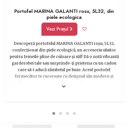
Portofel MARINA GALANTI rosu, 5L32, din
piele ecologica
Vezi Prețul
Descoperă portofelul MARINA GALANTI roșu, 5L32,
confecționat din piele ecologică, un accesoriu uluitor
pentru femeile pline de culoare și stil! Dă o notă vibrantă
garderobei tale sau surprinde-ți prietena cu un cadou
care să-i aducă zâmbetul pe buze. Acest portofel
fermecător te cucerește cu designul său modern și
detaliile atent lucrate, oferindu-ți suficient spațiu pentru
cardurile, bancnotele și monedele tale prețioase.
Poartă-l cu încredere în orice ocazie și lasă-l să-ți
exprime personalitatea jucăușă și pasiunea pentru
culori vibrante. Cu acest portofel, vei atrage toate
privirile și vei emana stil și eleganță în fiecare zi. Nu mai
căuta în continuare, acesta este cadoul perfect pentru