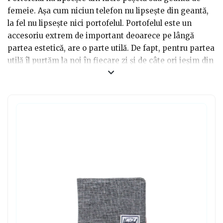
femeie. Așa cum niciun telefon nu lipsește din geantă,
la fel nu lipsește nici portofelul. Portofelul este un
accesoriu extrem de important deoarece pe lângă
partea estetică, are o parte utilă. De fapt, pentru partea
utilă îl purtăm la noi în fiecare zi și de câte ori ieșim din
casă. Este nelipsit deoarece ne păstrăm în el actele
personale, banii, cardurile de reduceri, cardurile la
bănci și uneori o mulțime de monezi utile la orice
magazin și farmacie. Poți face cadou portofele sport
pentru femei acelor femei dragi atunci când te-ai
săturat de portofelele de mari dimensiuni.