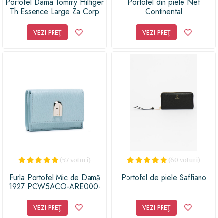
Portofel Dama Tommy Hilfiger
Portofel din piele Net
Th Essence Large Za Corp
Continental
AW0AW09899 DW5
VEZI PREȚ
VEZI PREȚ
(57 voturi)
(60 voturi)
Furla Portofel Mic de Damă
Portofel de piele Saffiano
1927 PCW5ACO-ARE000-
MEN00-1-007-20-C-N
Albastru
VEZI PREȚ
VEZI PREȚ