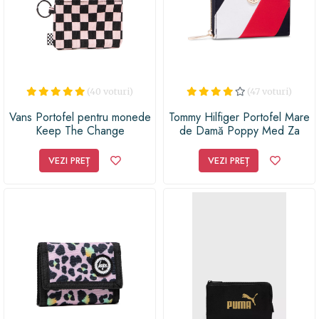
(40 voturi)
(47 voturi)
Vans Portofel pentru monede
Tommy Hilfiger Portofel Mare
Keep The Change
de Damă Poppy Med Za
VN0A5I1MZJY1 Roz
Corp AW0AW09540 Alb
VEZI PREȚ
VEZI PREȚ