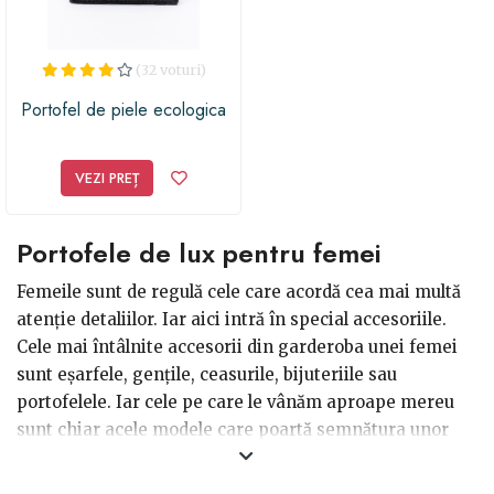
(32 voturi)
Portofel de piele ecologica
VEZI PREȚ
Portofele de lux pentru femei
Femeile sunt de regulă cele care acordă cea mai multă
atenție detaliilor. Iar aici intră în special accesoriile.
Cele mai întâlnite accesorii din garderoba unei femei
sunt eșarfele, gențile, ceasurile, bijuteriile sau
portofelele. Iar cele pe care le vânăm aproape mereu
sunt chiar acele modele care poartă semnătura unor
case de modă, designeri celebri sau brandurile cele mai
renumite. De aceea poate că cel mai inspirat cadou la