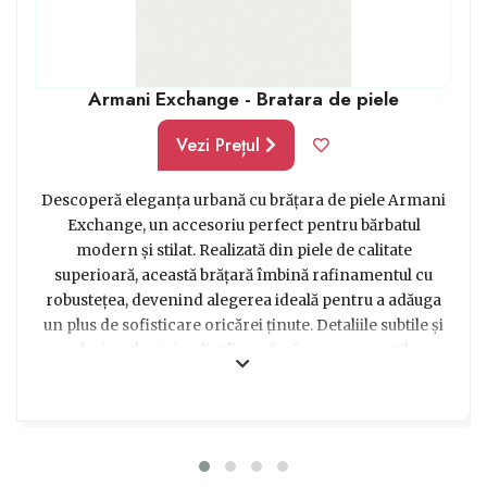
Armani Exchange - Bratara de piele
Vezi Prețul
Descoperă eleganța urbană cu brățara de piele Armani
Exchange, un accesoriu perfect pentru bărbatul
modern și stilat. Realizată din piele de calitate
superioară, această brățară îmbină rafinamentul cu
robustețea, devenind alegerea ideală pentru a adăuga
un plus de sofisticare oricărei ținute. Detaliile subtile și
designul minimalist îi conferă un aer versatil,
potrivindu-se perfect atât la ținute casual, cât și la cele
elegante. Surprinde-l pe cel drag cu un cadou care
exprimă bun gust și personalitate, îmbinând tradiția cu
tendințele actuale într-un mod inedit.