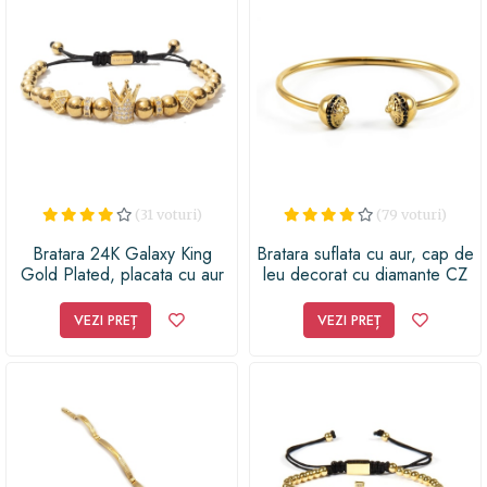
cadou scump și superb arată cât de mult apreciezi și
respecți persoana dragă, în acest caz sărbătoritul.
(31 voturi)
(79 voturi)
Bratara 24K Galaxy King
Bratara suflata cu aur, cap de
Gold Plated, placata cu aur
leu decorat cu diamante CZ
24K, reglabila, auriu, N24K-
37
VEZI PREȚ
VEZI PREȚ