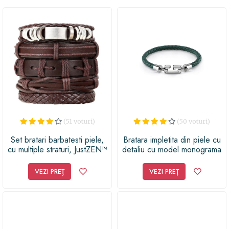
(51 voturi)
(50 voturi)
Set bratari barbatesti piele,
Bratara impletita din piele cu
cu multiple straturi, JustZEN™
detaliu cu model monograma
VEZI PREȚ
VEZI PREȚ