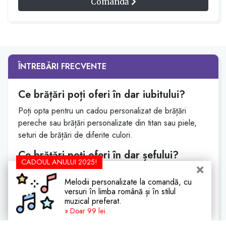
Comandă
ÎNTREBĂRI FRECVENTE
Ce brățări poți oferi în dar iubitului?
Poți opta pentru un cadou personalizat de brățări
pereche sau brățări personalizate din titan sau piele,
seturi de brățări de diferite culori.
Ce brățări poți oferi în dar șefului?
CADOUL ANULUI 2025!
Pentru astfel de ocazii poți alege un set cadou de
Melodii personalizate la comandă, cu
brățară împreună cu ceas, brățări din piele, brățări din
versuri în limba română și în stilul
argint sau din pietre semiprețioase.
muzical preferat.
» Doar 99 lei.
Ce tipuri de brățări poți oferi în dar unui