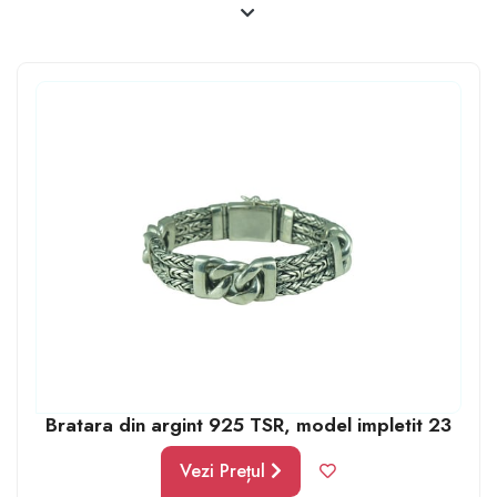
puterea lor magică. Este important să le arătăm prin
orice mijloace cât de mult ținem la el. De asta, când
vine o ocazie specială, îi poți oferi brățări de argint
pentru bărbați. Acestea pot fi purtate oricând și oriunde
cu orice ocazie. Îi și poți grava un cuvânt sau un număr
cu o semnificație pentru voi doi.
Bratara din argint 925 TSR, model impletit 23
Vezi Prețul