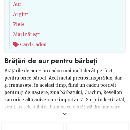
Aur
Argint
Piele
Marinărești
Card Cadou
Brățări de aur pentru bărbați
Brățările de aur - un cadou mai mult decât perfect
pentru orice bărbat! Acel metal prețios inspiră lux, dar
și frumusețe, în același timp, fiind un cadou potrivit
pentru și de naștere, ziua bărbatului, Crăciun, Revelion
sau orice altă aniversare importantă. Surprinde-ți tatăl,
soțul, fratele, iubitul, bunicul cu o brățară din aur, care
poate să fie personalizată din punct de vedere a stilului
și a gravurii (dacă aceasta există), fiind perfectă pentru
orice vârstă a bărbatului. De asemenea, un astfel de