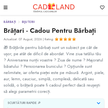
BĂRBAȚI
BIJUTERII
Brățari - Cadou Pentru Bărbați
Actualizat: 07 August, 2026 |
Rating:
🎁 Brățările pentru bărbați sunt un subiect pe cât de
ușor, pe atât de dificil de abordat. Vine ziua tatălui tău
? Aniversarea nunții voastre ? Ziua de nume ? Majoratul
băiatului ? Pensionarea bunicului ? Opțiunile sunt
nelimitate, iar oferta pieței este pe măsură. Argint, piele,
aur, lemn, cauciuc, simplă, complexă, delicată sau
solidă, o brățară poate fi cadoul perfect dacă reușești
să alegi parametrii corecți.
SCURTĂTURI RAPIDE 🔎