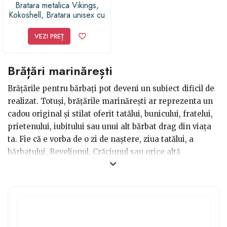
Bratara metalica Vikings,
Kokoshell, Bratara unisex cu
Lupii din mitologia nordica
VEZI PREȚ
Brățări marinărești
Brățările pentru bărbați pot deveni un subiect dificil de
realizat. Totuși, brățările marinărești ar reprezenta un
cadou original și stilat oferit tatălui, bunicului, fratelui,
prietenului, iubitului sau unui alt bărbat drag din viața
ta. Fie că e vorba de o zi de naștere, ziua tatălui, a
bărbatului, Revelionul, Crăciunul sau orice altă
sărbătoare religioasă, brățările marinărești au farmecul
său de a fi potrivite oricui și oricărei vârste. Ai putea
găsi brățări marinărești confecționate din material, cât
și din metal prețios, precum: argint, aur, care se vor
potrivi personalității bărbatului.