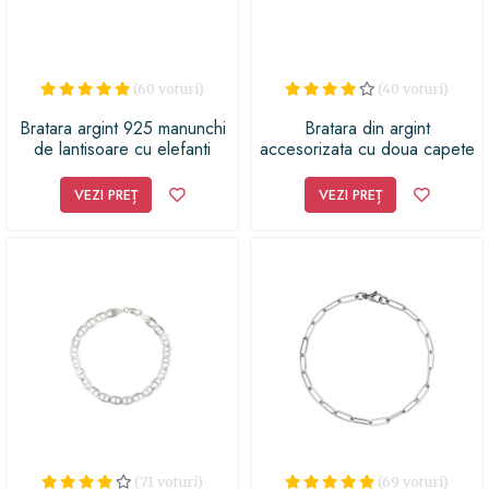
(60 voturi)
(40 voturi)
Bratara argint 925 manunchi
Bratara din argint
de lantisoare cu elefanti
accesorizata cu doua capete
de mort, fixa, semireglabila,
Balisarda Jewelry
VEZI PREȚ
VEZI PREȚ
(71 voturi)
(69 voturi)