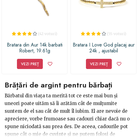
(42 voturi)
(55 voturi)
Bratara din Aur 14k barbati
Bratara I Love God placaj aur
Robert, 19.61g
24k , ajustabil
VEZI PREȚ
VEZI PREȚ
Brățări de argint pentru bărbați
Bărbatul din viața ta merită tot ce este mai bun și
uneori poate uităm să îi arătăm cât de mulțumite
suntem de el sau cât de mult îl iubim. El are nevoie de
apreciere, vorbe frumoase sau cadouri chiar dacă nu o
spune niciodată sau prea des. De aceea, cadourile pot
spune cât o mie de cuvinte și ne putem folosi de