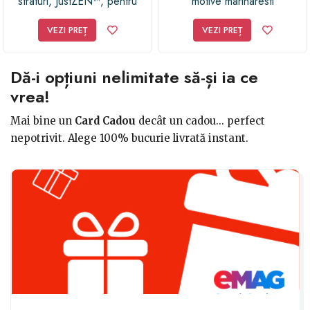
straturi, JustZEN™, pentru
motive marinaresti
barbati, din piele naturala,
neagra cu ancora, inchidere
VEZI PREȚ
VEZI PREȚ
ajustabila
Dă-i opțiuni nelimitate să-și ia ce
vrea!
Mai bine un
Card Cadou
decât un cadou... perfect
nepotrivit. Alege 100% bucurie livrată instant.