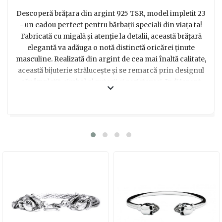
Descoperă brățara din argint 925 TSR, model impletit 23
- un cadou perfect pentru bărbații speciali din viața ta!
Fabricată cu migală și atenție la detalii, această brățară
elegantă va adăuga o notă distinctă oricărei ținute
masculine. Realizată din argint de cea mai înaltă calitate,
această bijuterie strălucește și se remarcă prin designul
său împletit, simbol al puterii și rezistenței. Indiferent
dacă este purtată la o întâlnire de afaceri sau la o
petrecere, această brățară va atrage instant atenția și va
crea o impresie de neuitat. Este timpul să îi arăți
persoanei dragi cât de mult îți pasă de stilul și
rafinamentul său! Oferă-i această brățară unică, care
îmbină eleganța clasică cu un twist modern. Fie că este
vorba despre aniversarea lui, ziua tatălui sau orice alt
moment special, această bijuterie va fi cu siguranță un
cadou apreciat și purtat cu mândrie. Comandă acum și
bucură-te de magia unui cadou memorabil!