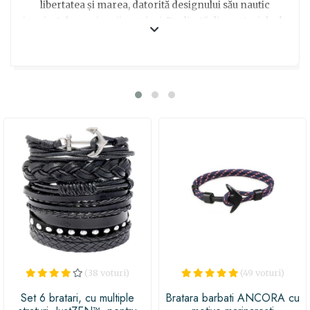
libertatea și marea, datorită designului său nautic
inspirat de marinarii curajoși. Realizată din materiale de
calitate, brățara este confortabilă și rezistentă, perfectă
pentru a fi purtată în orice moment al zilei. Cu un stil
unic și modern, brățara adaugă o notă de rafinament și
individualitate oricărei ținute. Indiferent dacă este
purtată la o ținută casual sau elegantă, această bijuterie
va atrage privirile și va completa perfect personalitatea
celui care o poartă. Alege Brățara Anchor Amunis
pentru a surprinde plăcut un bărbat special din viața ta și
transformă momentele într-o aventură marină!
(38 voturi)
(49 voturi)
Set 6 bratari, cu multiple
Bratara barbati ANCORA cu