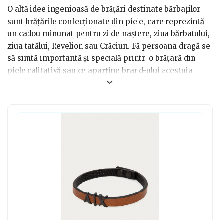
O altă idee ingenioasă de brățări destinate bărbaților
sunt brățările confecționate din piele, care reprezintă
un cadou minunat pentru zi de naștere, ziua bărbatului,
ziua tatălui, Revelion sau Crăciun. Fă persoana dragă se
să simtă importantă și specială printr-o brățară din
piele calitativă sau ce aparține brand-ului acestuia
preferat. Fie că dăruiești tatălui, soțului, iubitului,
prietenului sau altui bărbat important în viața ta,
brățara din piele se va potrivi cu orice outfit ca și un
accesoriu stilat și modern. De asemenea, poți găsi
brățări realizate din piele naturală, cât și din cea
artificială.