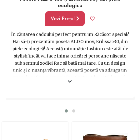
ecologica
Vezi Prețul
În căutarea cadoului perfect pentru un Răcășor special?
Hai să-ți prezentăm poseta ALDO mov, Erilissa530, din
piele ecologică! Această minunăție fashion este atât de
stylish încât va face inima oricărei persoane născute
sub semnul zodiei Rac să bată mai tare. Cu un design
unic și o nuanță vibrantă, această posetă va adăuga un
strop de rafinament oricărei ținute. Fabricată din piele
ecologică de cea mai înaltă calitate, este atât de moale și
plăcută la atingere, încât poți petrece ore întregi
mângâind-o cu admirație. De la întâlniri romantice la
ieșiri cu prietenii sau chiar la birou, această posetă este
partenerul perfect pentru orice ocazie. Cu suficient
spațiu pentru a-ți ține toate lucrurile importante, este
practică și funcțională, fără a compromite stilul. Alege
această posetă ALDO și vei face cu siguranță o impresie