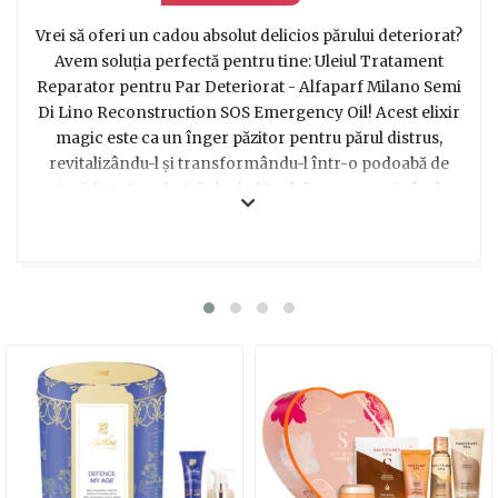
Vrei să oferi un cadou absolut delicios părului deteriorat?
Avem soluția perfectă pentru tine: Uleiul Tratament
Reparator pentru Par Deteriorat - Alfaparf Milano Semi
Di Lino Reconstruction SOS Emergency Oil! Acest elixir
magic este ca un înger păzitor pentru părul distrus,
revitalizându-l și transformându-l într-o podoabă de
invidiat. Cu cele 6 fiole de 13 ml, fiecare conținând
puterea regeneratoare a unei baghete magice, acest ulei
hrănește în profunzime, repară și aduce strălucire
părului tău iubit. Indiferent dacă părul tău este obosit de
la tratamentele chimice sau de la stilizarea intensă,
acest SOS Emergency Oil îi oferă o doză rapidă de iubire
și îngrijire. Cu fiecare picătură aplicată, părul tău se
transformă într-un cocon de mătăsime și strălucire, ca
și cum ar fi fost atins de magia zodiei Rac. Așa că, dragă
prieten, dacă vrei să oferi un cadou părului cel drag, nu
căuta mai departe! Uleiul Tratament Reparator pentru
Par Deteriorat - Alfaparf Milano Semi Di Lino
Reconstruction SOS Emergency Oil este alegerea