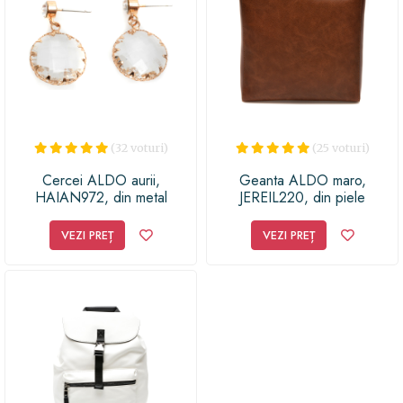
de neuitat! Este un cadou perfect pentru o persoană
dragă, care își exprimă personalitatea prin modă și
accesorii. Așa că nu mai sta pe gânduri și surprinde-ți
prietena, partenera sau chiar mama Răcășoară cu
această posetă ALDO în trend!
(32 voturi)
(25 voturi)
Cercei ALDO aurii,
Geanta ALDO maro,
HAIAN972, din metal
JEREIL220, din piele
ecologica
VEZI PREȚ
VEZI PREȚ