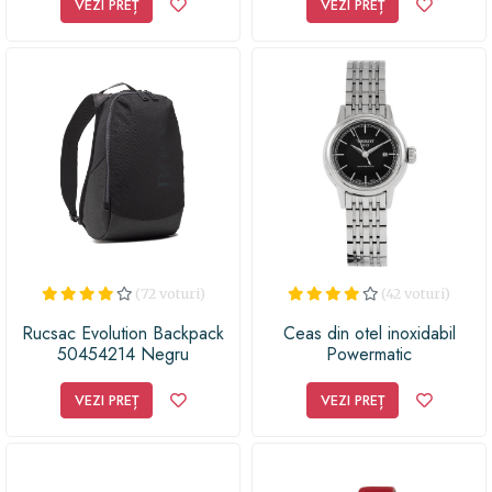
VEZI PREȚ
VEZI PREȚ
(72 voturi)
(42 voturi)
Rucsac Evolution Backpack
Ceas din otel inoxidabil
50454214 Negru
Powermatic
VEZI PREȚ
VEZI PREȚ