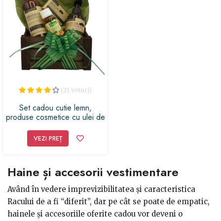
(21 voturi)
Set cadou cutie lemn,
produse cosmetice cu ulei de
argan,Argana, lotiune de
corp 400 ml, gel de dus 200
VEZI PREȚ
ml, ulei fraicheur 60 ml,sapun
40 gr
Haine și accesorii vestimentare
Având în vedere imprevizibilitatea și caracteristica
Racului de a fi “diferit”, dar pe cât se poate de empatic,
hainele și accesoriile oferite cadou vor deveni o