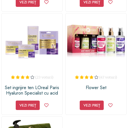
Nutritive Essential Oil, 6 fiole
VEZI PREȚ
VEZI PREȚ
x 13 ml
(23 voturi)
(47 voturi)
Set ingrijire ten LOreal Paris
Flower Set
Hyaluron Specialist cu acid
hialuronic: Crema antirid de
zi, 50 ml + Crema antirid de
VEZI PREȚ
VEZI PREȚ
noapte, 50 ml + Crema antirid
de ochi, 15 ml + Masca
servetel hidratanta pentru vol