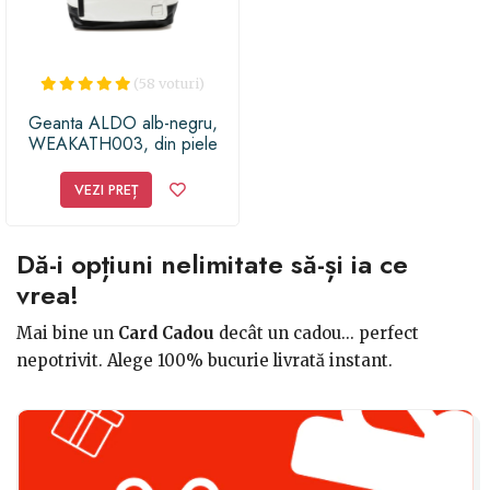
(58 voturi)
Geanta ALDO alb-negru,
WEAKATH003, din piele
ecologica
VEZI PREȚ
Dă-i opțiuni nelimitate să-și ia ce
vrea!
Mai bine un
Card Cadou
decât un cadou... perfect
nepotrivit. Alege 100% bucurie livrată instant.