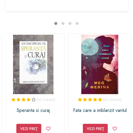
lectură de neuitat. Dăruiește această carte unui Rac și
oferă-i șansa de a evada într-o lume de vis, ideală
pentru a alimenta fantezia și dorința de aventură.
(65 voturi)
(43 voturi)
Speranta si curaj
Fata care a imblanzit vantul
VEZI PREȚ
VEZI PREȚ