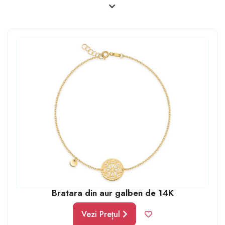
Crăciunul sau Revelionul, un Rac mereu va aprecia un
astfel de cadou scump, ce arată cât de mult îl apreciezi
și îl respecți. Încearcă să dăruiești accesorii luxoase
precum: curele, brățări, bijuterii confecționate din
metale prețioase, încălțăminte de brand sau ceasuri
luxoase.
Bratara din aur galben de 14K
Vezi Prețul