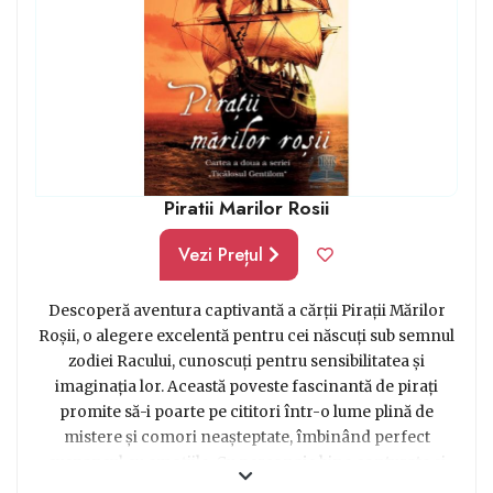
Piratii Marilor Rosii
Vezi Prețul
Descoperă aventura captivantă a cărții Pirații Mărilor
Roșii, o alegere excelentă pentru cei născuți sub semnul
zodiei Racului, cunoscuți pentru sensibilitatea și
imaginația lor. Această poveste fascinantă de pirați
promite să-i poarte pe cititori într-o lume plină de
mistere și comori neașteptate, îmbinând perfect
suspansul cu emoțiile. Cu personaje bine conturate și
întâmplări pline de neprevăzut, cartea devine rapid o