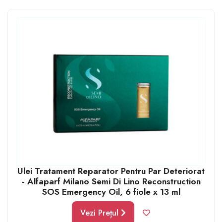
pentru un ten sănătos. De asemenea, pentru bărbații
Rac încearcă să dăruiești seturi de îngrijire a părului,
produse pentru bărbierit, geluri de duș și loțiuni de
corp.
Ulei Tratament Reparator Pentru Par Deteriorat
- Alfaparf Milano Semi Di Lino Reconstruction
SOS Emergency Oil, 6 fiole x 13 ml
Vezi Prețul