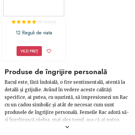
(19 voturi)
12 Reguli de viata
VEZI PREȚ
Produse de îngrijire personală
Racul este, fără îndoială, o fire sentimentală, atentă la
detalii și grijulie. Având în vedere aceste calități
specifice, ai putea, cu ușurintă, să impresionezi un Rac
cu un cadou simbolic și atât de necesar cum sunt
produsele de îngrijire personală. Femeile Rac adoră să-
și îngrijească pielea, mai ales tenul, așa că ai putea
opta pentru creme de față, emulsii, seruri hidratante,
măști pentru ten, ape termale, demachiante, perfecte