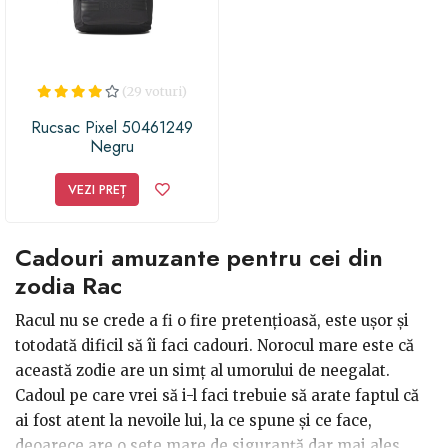
(29 voturi)
Rucsac Pixel 50461249
Negru
VEZI PREȚ
Cadouri amuzante pentru cei din
zodia Rac
Racul nu se crede a fi o fire pretențioasă, este ușor și
totodată dificil să îi faci cadouri. Norocul mare este că
această zodie are un simț al umorului de neegalat.
Cadoul pe care vrei să i-l faci trebuie să arate faptul că
ai fost atent la nevoile lui, la ce spune și ce face,
deoarece are o sete mare de siguranță dar mai ales