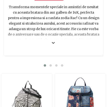
Transforma momentele speciale in amintiri de neuitat
cu aceasta bratara din aur galben de 14K, perfecta
pentru a impresiona si a rasfata zodia Rac! Cu un design
elegant si stralucirea aurului, acest accesoriu rafinat va
adauga un strop de lux oricarei tinute. Fie ca este vorba
de o aniversare sau de o ocazie speciala, aceasta bratara
este alegerea ideala pentru a-ti arata iubirea si
aprecierea fata de persoana draga. Pune un zambet pe
fata zodiei Rac cu acest cadou deosebit, care va aduce
un strop de magie si eleganta in viata lor. Alege sa
daruiesti un simbol al rafinamentului si al iubirii cu
aceasta bratara din aur galben de 14K, pentru a face ziua
lor memorabila si unica!