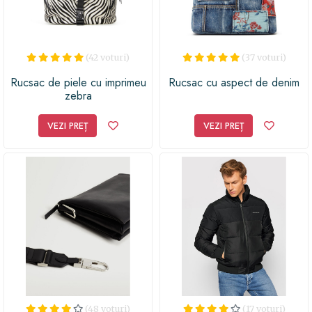
(42 voturi)
(37 voturi)
Rucsac de piele cu imprimeu
Rucsac cu aspect de denim
zebra
VEZI PREȚ
VEZI PREȚ
(48 voturi)
(17 voturi)