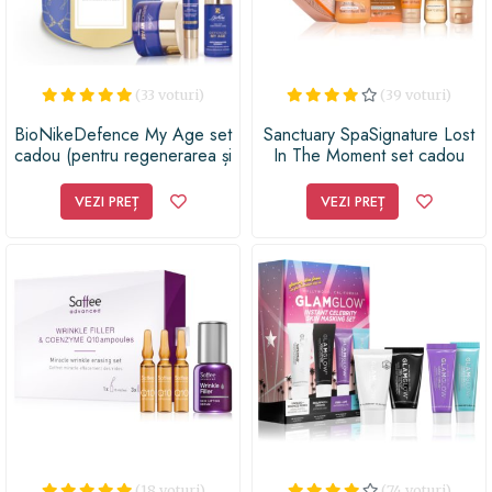
perfectă pentru a-i aduce bucurie și sănătate. Fă-i acest
cadou și vei fi considerat un adevărat magician al
frumuseții!
(33 voturi)
(39 voturi)
BioNikeDefence My Age set
Sanctuary SpaSignature Lost
cadou (pentru regenerarea și
In The Moment set cadou
reînnoirea pielii)
(pentru corp)
VEZI PREȚ
VEZI PREȚ
(18 voturi)
(74 voturi)