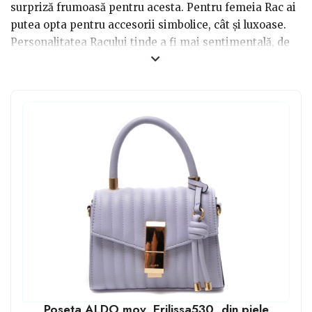
surpriză frumoasă pentru acesta. Pentru femeia Rac ai
putea opta pentru accesorii simbolice, cât și luxoase.
Personalitatea Racului tinde a fi mai sentimentală, de
aceea accesoriile personalizate vor deveni o adevărată
plăcere pentru acesta. Pe de altă parte, având în vedere
bărbatul Rac, cămășile, puloverele, cravatele reprezintă
o idee drăguță și pe cât se poate de plăcută. Totuși,
accesoriile clasice sau de lux ar deveni un cadou
fascinant.
Poseta ALDO mov, Erilissa530, din piele