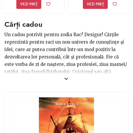
VEZI PREȚ
VEZI PREȚ
Cărți cadou
Un cadou potrivit pentru zodia Rac? Desigur! Cărțile
reprezintă pentru raci un nou univers de cunoștințe și
idei, care ar putea contribui într-un mod pozitiv la
dezvoltarea lor personală, cât și profesională. Fie că
este vorba de zi de naștere, ziua profesiei, ziua mamei/
tatălui, ziua femeii/bărbatului, Crăciunul sau altă
sărbătoare importantă, o carte mereu va rămâne a fi un
cadou original și drăguț, putând fi oferit oricui. În
alegerea cărții potrivite, încearcă să te bazezi pe
domeniul acestuia de studiu, de activitate sau de
interese și să cercetezi cu atenție subiectul cărții
oferite ca dar.