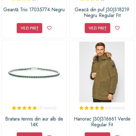
Geantă Trio 17035774 Negru
Geacă din puf J30J318219
Negru Regular Fit
VEZI PREȚ
VEZI PREȚ
(17 voturi)
(46 voturi)
Bratara tennis din aur alb de
Hanorac J30J316661 Verde
14K
Regular Fit