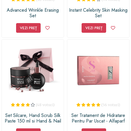
Advanced Wrinkle Erasing
Instant Celebrity Skin Masking
Set
Set
VEZI PREȚ
VEZI PREȚ
(48 voturi)
(56 voturi)
Set Silcare, Hand Scrub Silk
Ser Tratament de Hidratare
Paste 150 ml si Hand & Nail
Pentru Par Uscat - Alfaparf
Oil Serum 75 ml
Milano Semi Di Lino Moisture