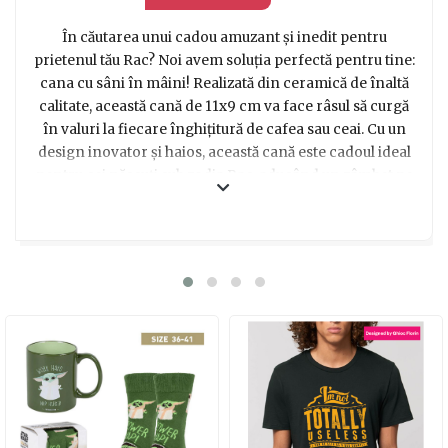
În căutarea unui cadou amuzant și inedit pentru
prietenul tău Rac? Noi avem soluția perfectă pentru tine:
cana cu sâni în mâini! Realizată din ceramică de înaltă
calitate, această cană de 11x9 cm va face râsul să curgă
în valuri la fiecare înghițitură de cafea sau ceai. Cu un
design inovator și haios, această cană este cadoul ideal
pentru cei născuți sub zodia Rac, aducând un zâmbet pe
fața lor de la prima vedere. Indiferent dacă este folosită
acasă sau la birou, această cană cu sâni în mâini va crea
o atmosferă amuzantă și va aduce un strop de distracție
în viața celor dragi. Alege să pui un zâmbet pe fața
Racului tău și optează pentru această cană unică și plină
de umor!