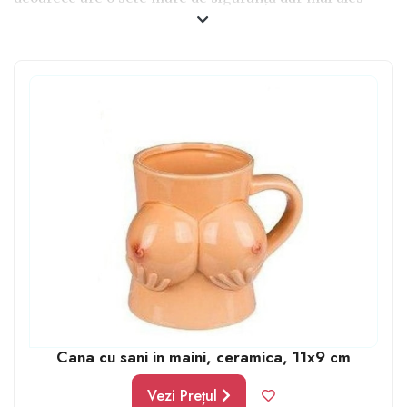
încredere. Cert este că adoră lucrurile amuzante, de la
articole vestimentare personalizate cu citate
amuzante, până la accesoriile care stârnesc râsul. Ține
minte că racul vrea nu doar ca el să râdă, ci să îi facă și
pe cei din jurul său să se simtă bine prin ceea ce face,
ce transmite.
Cana cu sani in maini, ceramica, 11x9 cm
Vezi Prețul