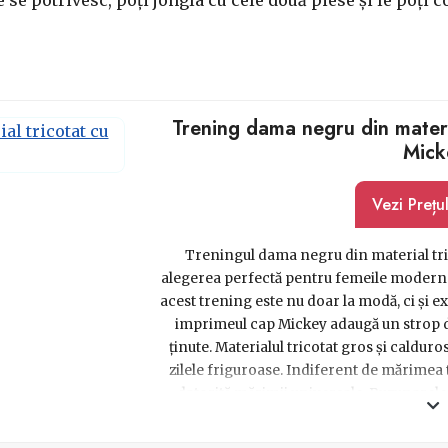
Trening dama negru din materi
Mick
Vezi Prețu
Treningul dama negru din material tr
alegerea perfectă pentru femeile moderne ș
acest trening este nu doar la modă, ci și 
imprimeul cap Mickey adaugă un strop de
ținute. Materialul tricotat gros și calduros
zilele friguroase. Indiferent de mărimea t
datorită mărimii universale. Buzunarele 
variată de culori și modele te va ajuta să-ț
de treninguri. Așadar, de ce să nu-ți răsf