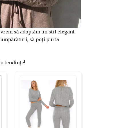
u vrem să adoptăm un stil elegant.
 cumpărături, să poți purta
în tendințe!