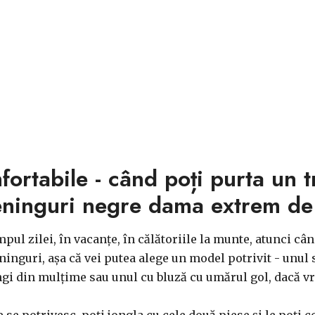
fortabile - când poți purta un t
ninguri negre dama extrem de
pul zilei, în vacanțe, în călătoriile la munte, atunci cân
nguri, așa că vei putea alege un model potrivit - unul s
ingi din mulțime sau unul cu bluză cu umărul gol, dacă vr
se potrivesc, poți jongla cu cele două piese și le poți 