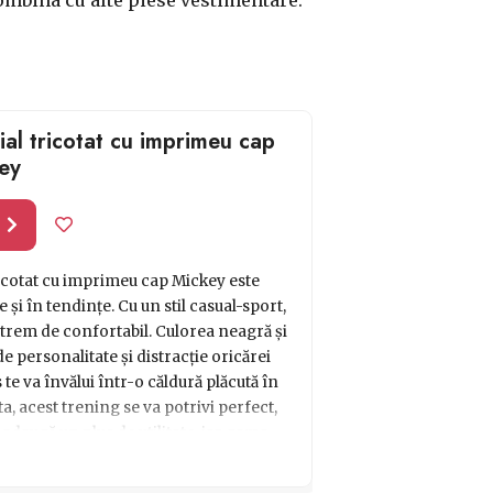
al tricotat cu imprimeu cap
ey
l
icotat cu imprimeu cap Mickey este
i în tendințe. Cu un stil casual-sport,
extrem de confortabil. Culorea neagră și
 personalitate și distracție oricărei
 te va învălui într-o căldură plăcută în
a, acest trening se va potrivi perfect,
adaugă un plus de utilitate, iar gama
i alegi preferatul din categoria noastră
eți prietena, sora sau chiar pe tine cu