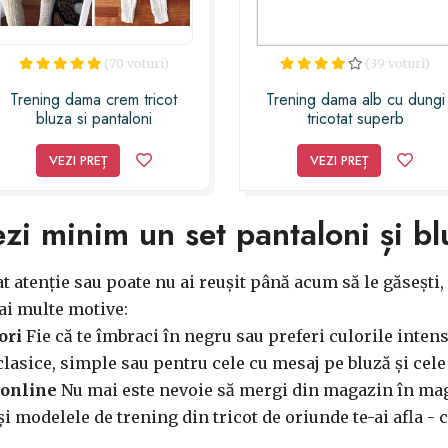
(70 voturi)
(39 voturi)
Trening dama crem tricot
Trening dama alb cu dungi
bluza si pantaloni
tricotat superb
VEZI PREȚ
VEZI PREȚ
zi minim un set pantaloni și bl
at atenție sau poate nu ai reușit până acum să le găsești,
ai multe motive:
ori
Fie că te îmbraci în negru sau preferi culorile inten
clasice, simple sau pentru cele cu mesaj pe bluză și cele
 online
Nu mai este nevoie să mergi din magazin în mag
 și modelele de trening din tricot de oriunde te-ai afla 