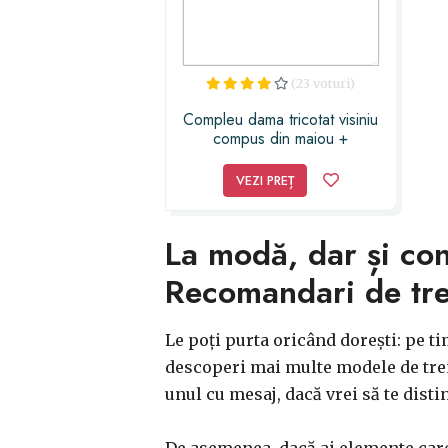
(23 voturi)
Compleu dama tricotat visiniu
compus din maiou +
pantaloni + cardigan
VEZI PREȚ
La modă, dar și con
Recomandari de tre
Le poți purta oricând dorești: pe tim
descoperi mai multe modele de treni
unul cu mesaj, dacă vrei să te dist
De asemenea, dacă ai elemente care 