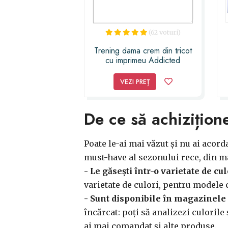
(62 voturi)
Trening dama crem din tricot
cu imprimeu Addicted
VEZI PREȚ
De ce să achizițione
Poate le-ai mai văzut și nu ai acord
must-have al sezonului rece, din m
- Le găsești într-o varietate de cul
varietate de culori, pentru modele 
- Sunt disponibile în magazinele
încărcat: poți să analizezi culorile
ai mai comandat și alte produse.