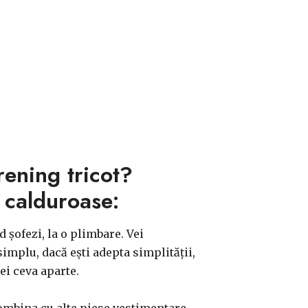
rening tricot?
 calduroase:
d șofezi, la o plimbare. Vei
implu, dacă ești adepta simplității,
ei ceva aparte.
combina cu alte piese vestimentare.