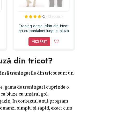
(42 voturi)
Trening dama ieftin din tricot
gri cu pantaloni lungi si bluza
cu umerii goi
VEZI PREȚ
uză din tricot?
 însă treningurile din tricot sunt un
se, gama de treninguri cuprinde o
 cu bluze cu umărul gol.
azin, în contextul unui program
- comanzi simplu și rapid, exact cum