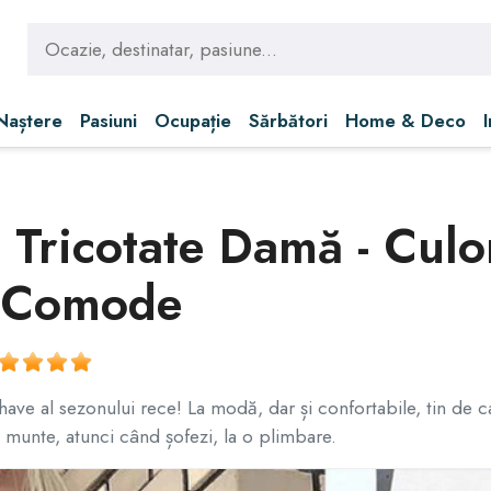
 Naștere
Pasiuni
Ocupație
Sărbători
Home & Deco
 Tricotate Damă - Culor
i Comode
have al sezonului rece! La modă, dar și confortabile, tin de c
 la munte, atunci când șofezi, la o plimbare.