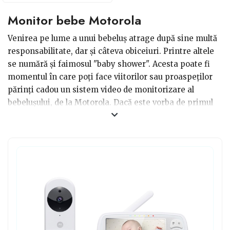
Monitor bebe Motorola
Venirea pe lume a unui bebeluș atrage după sine multă
responsabilitate, dar și câteva obiceiuri. Printre altele
se numără și faimosul "baby shower". Acesta poate fi
momentul în care poți face viitorilor sau proaspeților
părinți cadou un sistem video de monitorizare al
bebelușului, de la Motorola. Dacă este vorba de primul
copil probabil că tinerii părinți încă nu știu, dar acest
monitor le va fi foarte util în camera copilului. Fie că
părinții dorm în camera alăturată, fie că sunt în
bucătărie și pregătesc ceva de mâncare, monitorul le va
da de veste fiecare mișcare la bebelușului, devenind
astfel un cadou foarte util.