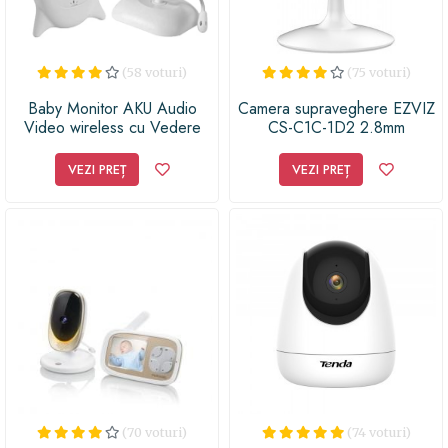
(58 voturi)
(75 voturi)
Baby Monitor AKU Audio
Camera supraveghere EZVIZ
Video wireless cu Vedere
CS-C1C-1D2 2.8mm
nocturna, Senzor
Temperatura, Monitorizare
VEZI PREȚ
VEZI PREȚ
belelusi, Persoane in varsta,
Spatii diverse AK1355
(70 voturi)
(74 voturi)