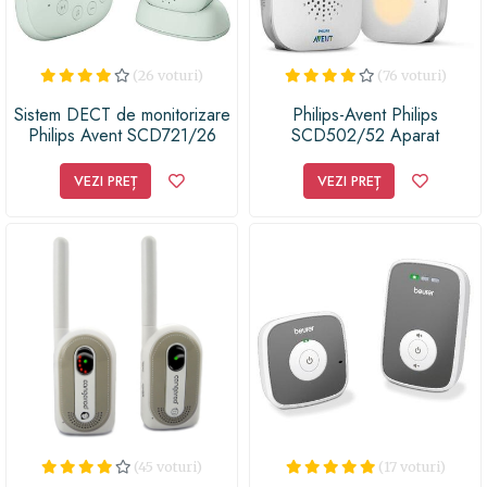
viața mult mai ușoară și mai plină de iubire!
(26 voturi)
(76 voturi)
Sistem DECT de monitorizare
Philips-Avent Philips
Philips Avent SCD721/26
SCD502/52 Aparat
supraveghere bebelus
VEZI PREȚ
VEZI PREȚ
(45 voturi)
(17 voturi)