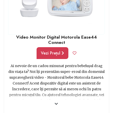
Video Monitor Digital Motorola Ease44
Connect
Vezi Prețul
Ai nevoie de un cadou minunat pentru bebelușul drag
din viața ta? Noi îți prezentăm super-eroul din domeniul
supravegherii video - Monitorul bebe Motorola Ease44
Connect! Acest dispozitiv digital este un asistent de
încredere, care îți permite să ai mereu ochi în patru
pentru micuțul tău. Cu ajutorul tehnologiei avansate, vei
putea să supraveghezi fiecare mișcare a bebelușului în
timp real, direct de pe telefonul tău inteligent. Dotat cu o
cameră video de înaltă rezoluție, acest monitor îți oferă