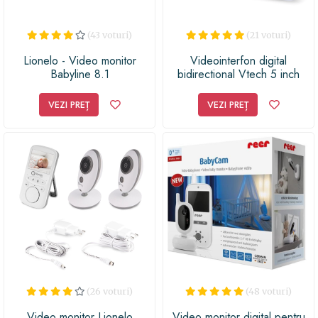
(43 voturi)
(21 voturi)
Lionelo - Video monitor
Videointerfon digital
Babyline 8.1
bidirectional Vtech 5 inch
VM5261 cu melodii si unghi
reglabil
VEZI PREȚ
VEZI PREȚ
(26 voturi)
(48 voturi)
Video monitor Lionelo
Video monitor digital pentru