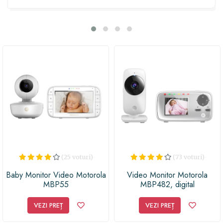
imagini clare și detaliate, astfel încât să poți vedea tot ce
se întâmplă în camera micuțului. Cu funcții inteligente
precum comunicare bidirecțională și înregistrare
video, vei putea să interacționezi în timp real cu
bebelușul, încurajându-l și liniștindu-l de la distanță. Iar
printr-o conexiune WiFi sigură și ușor de configurat, vei
putea să verifici totul chiar și atunci când ești departe de
casă. Este dispozitivul ideal pentru părinți moderni și
ocupați, care doresc să se asigure că bebelușul lor este
mereu în siguranță și supravegheat. Alege Monitorul
bebe Motorola Ease44 Connect și oferă-i părinților o
soluție practică și inovatoare pentru a avea liniște și
confort în fiecare moment al creșterii micuțului lor!
(25 voturi)
(73 voturi)
Baby Monitor Video Motorola
Video Monitor Motorola
MBP55
MBP482, digital
VEZI PREȚ
VEZI PREȚ