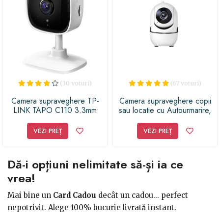
(30 voturi)
(67 voturi)
Camera supraveghere TP-
Camera supraveghere copii
LINK TAPO C110 3.3mm
sau locatie cu Autourmarire,
Forma MINION,
Senzor/Alarma Miscare,
VEZI PREȚ
VEZI PREȚ
Rotatie 350° X 110°, Vedere
Nocturna, Conectare via
WIFI pe Telefon, Dirijata din
Dă-i opțiuni nelimitate să-și ia ce
Smartphone
vrea!
Mai bine un
Card Cadou
decât un cadou... perfect
nepotrivit. Alege 100% bucurie livrată instant.