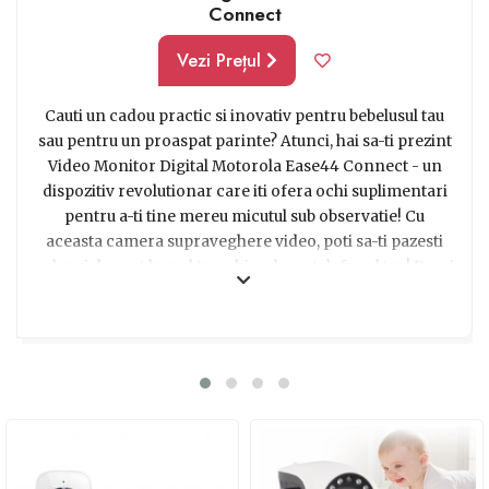
Connect
Vezi Prețul
Cauti un cadou practic si inovativ pentru bebelusul tau
sau pentru un proaspat parinte? Atunci, hai sa-ti prezint
Video Monitor Digital Motorola Ease44 Connect - un
dispozitiv revolutionar care iti ofera ochi suplimentari
pentru a-ti tine mereu micutul sub observatie! Cu
aceasta camera supraveghere video, poti sa-ti pazesti
cel mai de pret bun al tau, chiar de pe telefonul tau! Da, ai
auzit bine! Cu ajutorul functiei avansate de conectare la
telefon, poti urmari fiecare mic detaliu al aventurilor
micutului tau direct de pe ecranul smartphone-ului.
Indiferent daca esti la birou, faci cumparaturi sau te
relaxezi in gradina, poti avea mereu ochiul magic alaturi
de tine. Monitorizarea nu a fost niciodata mai usoara si
mai practica! Cu posibilitatea de a monitoriza bebelusul
de la distanta, poti sa-i asiguri confortul si siguranta pe