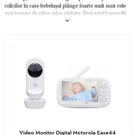
colicilor în care bebelușul plânge foarte mult sunt cele
mai temute de către orice părinte. Deși există remedii
naturale pentru această afecțiune, nu tot timpul
funcționează și părinții trebuie să facă nopți albe alături
de cel mic. Pentru cei care au trecut de acea perioadă și
vor să doarmă în camera lor, dar să fie cu ochii pe
bebeluș, avem o idee de cadou: monitoare video pentru
bebeluși cu vedere pe telefon.
Video Monitor Digital Motorola Ease44