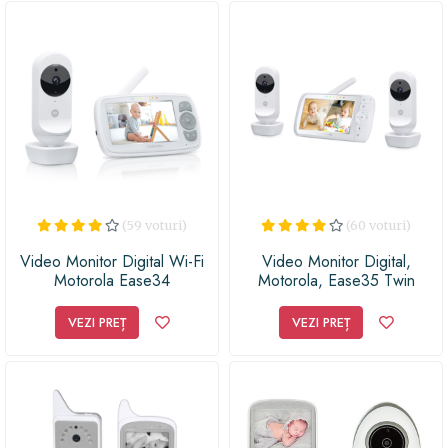
părinte preocupat de siguranța și buna dezvoltare a
bebelușului său. Așa că nu mai sta pe gânduri și fă o
alegere inspirată pentru cei dragi!
(59 voturi)
(60 voturi)
Video Monitor Digital Wi-Fi
Video Monitor Digital,
Motorola Ease34
Motorola, Ease35 Twin
VEZI PREȚ
VEZI PREȚ