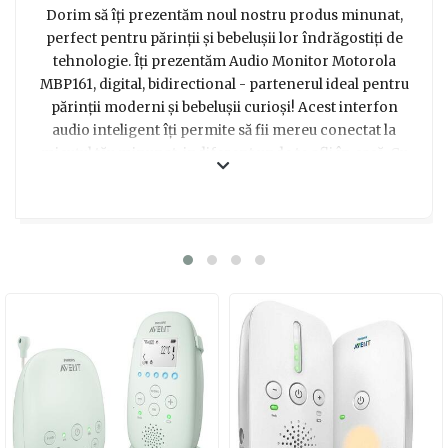
Dorim să îți prezentăm noul nostru produs minunat,
perfect pentru părinții și bebelușii lor îndrăgostiți de
tehnologie. Îți prezentăm Audio Monitor Motorola
MBP161, digital, bidirectional - partenerul ideal pentru
părinții moderni și bebelușii curioși! Acest interfon
audio inteligent îți permite să fii mereu conectat la
micuțul tău minunat, indiferent unde te afli în casă. Cu
tehnologia digitală de ultimă generație și funcția
bidirecțională, poți asculta cu atenție fiecare sunet,
fiecare râs sau șoaptă a bebelușului tău, iar în același
timp îi poți spune cât de mult îl iubești sau îi poți cânta o
melodie dulce pentru a-l ajuta să adorme. Designul
compact și portabil al acestui monitor de încredere îți
permite să îl iei oriunde mergi în casă, astfel încât să te
simți mereu aproape de cel mic. Cu acest cadou special,
vei oferi nu doar siguranță și confort părinților, ci și
multă bucurie și momente de neuitat alături de bebelușul
drag. Așa că nu mai sta pe gânduri, surprinde-i pe
părinți cu un cadou inovator și practic, care le va face