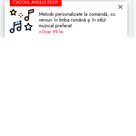
CADOUL ANULUI 2025!
O cameră de supraveghere pentru bebeluși este
cadoul perfect la ziua de naștere a bebelușului, la
Melodii personalizate la comandă, cu
versuri în limba română și în stilul
ieșirea din maternitate sau la petrecerea de baby
muzical preferat.
shower.
» Doar 99 lei.
Cui poți oferi cadou o cameră de
spraveghere pentru bebeluși?
O cameră de supraveghere pentru bebeluși este
cadoul ideal pentru părinți, în special pentru mama
copilului. Acest cadou o va ajuta foarte mult în
supravegherea copilului.
De ce să oferi cadou o cameră de
supraveghere pentru bebeluși?
Acesta este cadoul perfect pentru tinerii părinți. Chiar
dacă aceștia se vor afla în altă cameră, la muncă sau în
altă țară, cu ajutorul camerei de supraveghere poți afla
în orice moment ce face copilul. Camera de