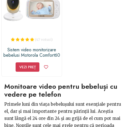
(47 voturi)
Sistem video monitorizare
bebelusi Motorola Comfort60
Connect Digital + Wi-Fi, HD,
comunicare bidirectionala,
VEZI PREȚ
termometru
Monitoare video pentru bebeluși cu
vedere pe telefon
Primele luni din viața bebelușului sunt esențiale pentru
el, dar și mai importante pentru părinții lui. Aceștia
sunt lângă el 24 ore din 24 și au grijă de el cum pot mai
bine. Nopțile sunt cele mai grele pentru că perioada