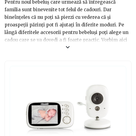
Pentru noul bebeluș care urmează să întregească
familia sunt binevenite tot felul de cadouri. Dar
bineînțeles că nu poți să pierzi cu vederea că și
proaspeții părinți pot fi ajutați în diferite moduri. Pe
lângă diferitele accesorii pentru bebeluși poți alege un
cadou care se va dovedi a fi foarte practic. Vorbim aici
despre camerele de supraveghere video pentru
bebeluși. Deși tinerii părinți poate că încă nu își dau
seama, un astfel de cadou este mai mult decât esențial.
Cu siguranță îți vor mulțumi din plin după prima
săptămână de folosire a camerei, deoarece aceasta le
va oferi o mult dorită libertate.