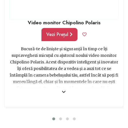
Video monitor Chipolino Polaris
Vezi Prețul
Bucură-te de liniște și siguranță în timp ce îți
supraveghezi micuțul cu ajutorul noului video monitor
Chipolino Polaris. Acest dispozitiv inteligent și inovator
îți oferă posibilitatea de a vedea și a auzi tot ce se
întâmplă în camera bebelușului tău, astfel încât să poți fi
mereu lângă el, chiar și în momentele în care nu ești
fizic prezent. Cu o calitate video excepțională și o
claritate audio excelentă, vei putea să vezi și să auzi
fiecare zâmbet, fiecare râs și fiecare sunet pe care
micuțul tău îl face. Iar grație funcției de monitorizare
nocturnă, vei putea să ai grijă de bebeluș chiar și pe
întuneric. Ușor de instalat și de folosit, video monitorul
Chipolino Polaris este un cadou ideal pentru orice