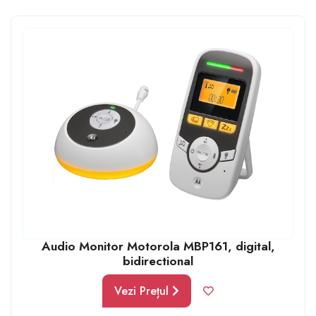
pentru bebeluși. Cu ajutorul acestui instrument vor
putea să stea la distanță de copil și să se ocupe de alte
treburi casnice. Astfel va avea puțină libertate și
independență în această perioadă obositoare.
Audio Monitor Motorola MBP161, digital,
bidirectional
Vezi Prețul