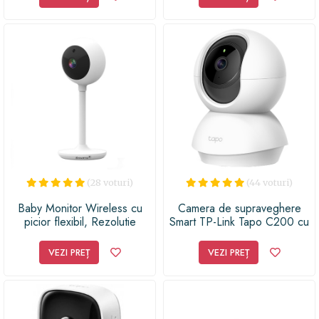
Sunet bidirectional, Push to
talk, Rotire automata, Senzor
miscare, Alb
(28 voturi)
(44 voturi)
Baby Monitor Wireless cu
Camera de supraveghere
picior flexibil, Rezolutie
Smart TP-Link Tapo C200 cu
1080P, WiFi, Night Vision,
Pan/Tilt 360 grade, Full HD
Aplicatie Telefon, Smartic®,
1080P, Funcție Baby Monitor
VEZI PREȚ
VEZI PREȚ
alb
Wireless Audio Video, Night
Vision, Detectarea miscarilor,
Two-Way Audio, Alarma
sonora si lum