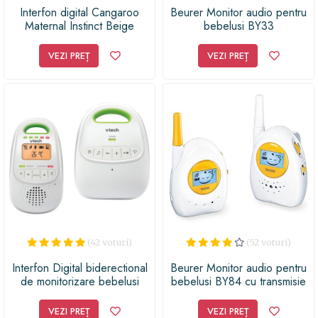
Interfon digital Cangaroo
Beurer Monitor audio pentru
Maternal Instinct Beige
bebelusi BY33
VEZI PREȚ
VEZI PREȚ
(42 voturi)
(52 voturi)
Interfon Digital biderectional
Beurer Monitor audio pentru
de monitorizare bebelusi
bebelusi BY84 cu transmisie
Comfort BM2000 - Vtech
analoga
VEZI PREȚ
VEZI PREȚ