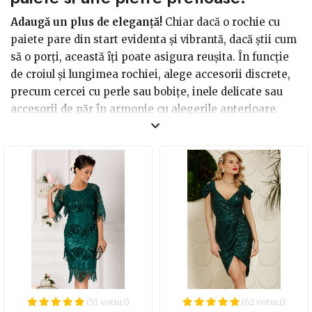
Adaugă un plus de eleganță!
Chiar dacă o rochie cu
paiete pare din start evidenta și vibrantă, dacă știi cum
să o porți, această îți poate asigura reușita. În funcție
de croiul și lungimea rochiei, alege accesorii discrete,
precum cercei cu perle sau bobițe, inele delicate sau
accesorii de păr în armonie cu alegerile anterioare.
Less is more!
O femeie cu o ținută din paiete este
suficient de misterioasă și este bine să rămână în acea
zonă, fără a o strică cu un machiaj nepotrivit sau printr-
o coafură deplasată. Astfel că machiajul trebuie să fie
discret, să se țină cont de fizionomia feței și să se pună
accent pe ochi, obraz sau buze. În ceea ce privește
aranjarea părului, acesta poate fi prins într-un coc
elegant, în față lăsând să curgă câteva șuvițe rebele, a la
Charlize Theron.
(51 voturi)
(62 voturi)