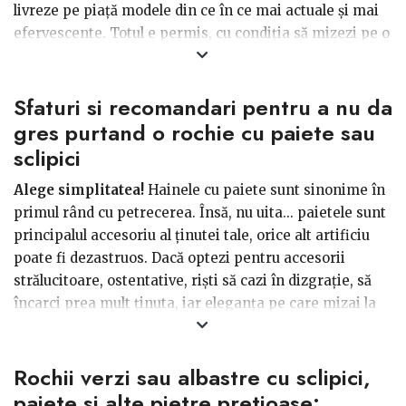
livreze pe piață modele din ce în ce mai actuale și mai
efervescente. Totul e permis, cu condiţia să mizezi pe o
piesă emblematică, fie că aceasta este o haină sau un
accesoriu. Este vorba de echilibru, ori echilibrul e o
Sfaturi si recomandari pentru a nu da
regulă de bază a stilului. Însă, când vine vorba despre
rochii de seară cu paiete, apar și multe întrebări: Mai
gres purtand o rochie cu paiete sau
am nevoie de accesorii? Și dacă da, ce fel de accesorii
sclipici
pot purta la o astfel de ținută? Ce machiaj să aleg, astfel
Alege simplitatea!
Hainele cu paiete sunt sinonime în
încât să evit un look prea încărcat?
primul rând cu petrecerea. Însă, nu uita... paietele sunt
principalul accesoriu al ținutei tale, orice alt artificiu
poate fi dezastruos. Dacă optezi pentru accesorii
strălucitoare, ostentative, riști să cazi în dizgrație, să
încarci prea mult ținuta, iar eleganța pe care mizai la
bun început să se transforme în prost gust, de fapt. O
pereche de pantofi stiletto în culoarea untului și
Rochii verzi sau albastre cu sclipici,
accesoriile fine, minimale pot fi o soluție salvatoare în
cazul de mai sus.
paiete si alte pietre pretioase: