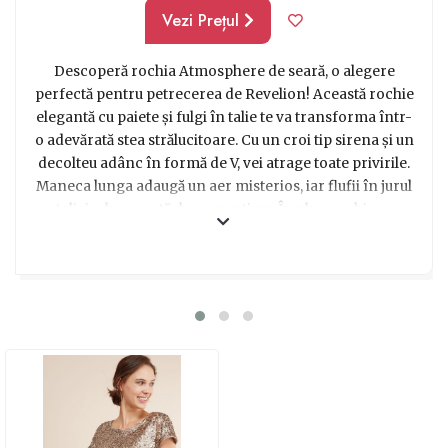
Vezi Prețul
Descoperă rochia Atmosphere de seară, o alegere
perfectă pentru petrecerea de Revelion! Această rochie
elegantă cu paiete și fulgi în talie te va transforma într-
o adevărată stea strălucitoare. Cu un croi tip sirena și un
decolteu adânc în formă de V, vei atrage toate privirile.
Maneca lunga adaugă un aer misterios, iar flufii în jurul
taliei aduc o notă de romantism. În plus, rochia se
închide cu un fermuar discret în spate și prezintă o
crapătură seducătoare în față. Indiferent dacă alegi
varianta neagră, aurie sau argintie, vei străluci ca o divă
pe ringul de dans! Acum este momentul să fii în centrul
atenției și să-ți faci apariția într-o rochie de seară care
nu va trece neobservată!