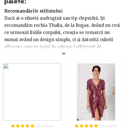
paiete:
Recomandările stilistului:
Dacă ai o siluetă androgină sau tip clepsidră, îți
recomandăm rochia Thalia, de la Bogas. Având un croi
ce urmează liniile corpului, creația se remarcă nu
numai având un design simplu, ci și datorită culorii
vibrante care te pune în valoare indiferent de
evenimentul la care trebuie sa participi. Dacă ai o
siluetă cu forme pline și vrei să ascunzi micile defecte,
îți recomandăm rochia Christia, tot de la brandul Bogas,
în cloche și cu mâneca lungă. Poartă alături de aceasta
sandale cu toc, din piele întoarsă și alege o geantă plic,
în aceeași textură.
(19 voturi)
(58 voturi)