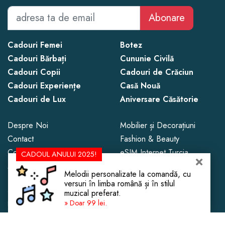
Abonare
Cadouri Femei
Botez
Cadouri Bărbați
Cununie Civilă
Cadouri Copii
Cadouri de Crăciun
Cadouri Experiențe
Casă Nouă
Cadouri de Lux
Aniversare Căsătorie
Despre Noi
Mobilier și Decorațiuni
Contact
Fashion & Beauty
Confidențialitate
eSIM Internet Turcia
CADOUL ANULUI 2025!
Magazine de Cadouri
Melodii personalizate la comandă, cu
versuri în limba română și în stilul
Copyright © 2013 - 2026 CadoLand.
muzical preferat.
» Doar 99 lei.
Este interzisă copierea conținutului fără menționarea sursei cu link.