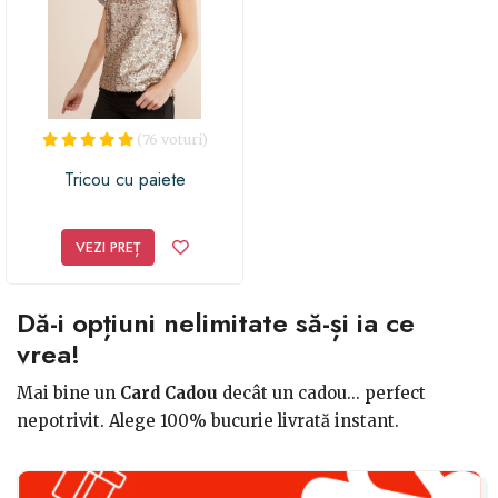
(76 voturi)
Tricou cu paiete
VEZI PREȚ
Dă-i opțiuni nelimitate să-și ia ce
vrea!
Mai bine un
Card Cadou
decât un cadou... perfect
nepotrivit. Alege 100% bucurie livrată instant.