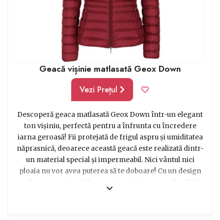
Geacă vișinie matlasată Geox Down
Vezi Prețul
Descoperă geaca matlasată Geox Down într-un elegant
ton vișiniu, perfectă pentru a înfrunta cu încredere
iarna geroasă! Fii protejată de frigul aspru și umiditatea
năprasnică, deoarece această geacă este realizată dintr-
un material special și impermeabil. Nici vântul nici
ploaia nu vor avea puterea să te doboare! Cu un design
modern și confortabil, geaca Geox Down te va învălui în
căldură și stil, fiind alegerea ideală pentru orice doamnă
în căutarea unui cadou practic și în tendințe. Nu mai sta
pe gânduri și fă-i această surpriză cu adevărat specială