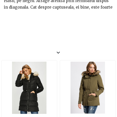
Flash, pe negru. Atrage atentia prin fermoarul dispus
in diagonala. Cat despre captuseala, ei bine, este foarte
moale si placuta la atingere.
- Pentru o tinuta office, mai ales in cazul persoanelor
care poarta uniforma la serviciu, recomandam un
palton Shatel gri. Se inchide cu un cordon. Nu are
captuseala intrucat nu e nevoie, fiind realizat integral
din lana.