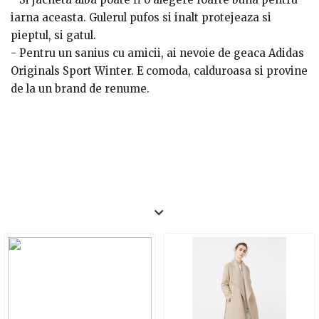
iarna aceasta. Gulerul pufos si inalt protejeaza si
pieptul, si gatul.
- Pentru un sanius cu amicii, ai nevoie de geaca Adidas
Originals Sport Winter. E comoda, calduroasa si provine
de la un brand de renume.
- Tot pentru mers la scoala sau facultate e potrivita si
vesta bleumarin Roh, cu gluga. Tine cald si e foarte
confortabila. Asortata cu un pulover dragut, face ca
tinuta sa fie una cat mai tinereasca.