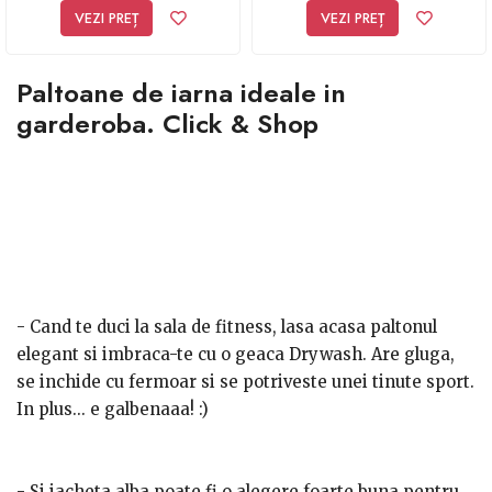
VEZI PREȚ
VEZI PREȚ
Paltoane de iarna ideale in
garderoba. Click & Shop
- Cand te duci la sala de fitness, lasa acasa paltonul
elegant si imbraca-te cu o geaca Drywash. Are gluga,
se inchide cu fermoar si se potriveste unei tinute sport.
In plus... e galbenaaa! :)
- Si jacheta alba poate fi o alegere foarte buna pentru