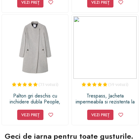
VEZI PREȚ
VEZI PREȚ
(73 voturi)
(59 voturi)
Palton gri deschis cu
Trespass, Jacheta
inchidere dubla People,
impermeabila si rezistenta la
MANGO
vant cu ColdHeat® Donelly,
Rosu, barbati
VEZI PREȚ
VEZI PREȚ
Geci de iarna pentru toate gusturile.