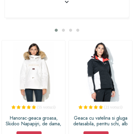
pentru a-ti pastra obiectele de valoare aproape. Cu
gluga detasabila, prevazuta cu o garnitura detasabila de
blana sintetica, poti alege sa-ti protejezi urechile si capul
atunci cand vremea devine mai aspra. Cu maneci lungi
si inchidere cu fermoar, geaca Phyllis te va tine
calduroasa si confortabila. Materialul matlasat al
acesteia nu doar ca arata bine, dar asigura si o izolare
termica de invidiat. Compozitia din 50% puf si 50%
pene iti garanteaza caldura optima, chiar si in cele mai
reci zile de iarna. Cu un design minimalist, Phyllis este
versatila si se potriveste perfect cu orice tinuta. Cu logo-
ul nostru distinctiv pe maneca, vei avea mereu un
aspect deosebit. Alege Phyllis, geaca cu umplutura de
puf alba, pentru a-ti infrumuseta iarna si a-i oferi cuiva
un cadou de neuitat!
(55 voturi)
(21 voturi)
Hanorac-geaca groasa,
Geaca cu vatelina si gluga
Skidoo Napapijri, de dama,
detasabila, pentru schi, alb
iarna, pe alb
cu negru, femei