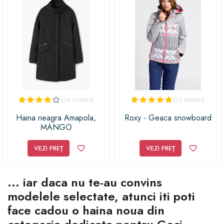
(56 voturi)
(53 voturi)
Haina neagra Amapola,
Roxy - Geaca snowboard
MANGO
VEZI PREȚ
VEZI PREȚ
... iar daca nu te-au convins
modelele selectate, atunci iti poti
face cadou o haina noua din