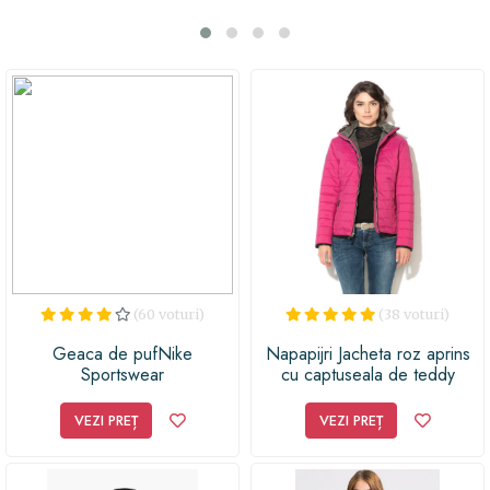
cu ajutorul acestei superbe geci vișinii matlasate de la
Geox!
(60 voturi)
(38 voturi)
Geaca de pufNike
Napapijri Jacheta roz aprins
Sportswear
cu captuseala de teddy
Alesund
VEZI PREȚ
VEZI PREȚ