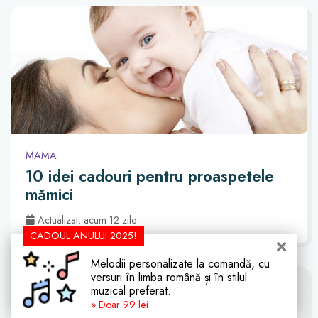
MAMA
10 idei cadouri pentru proaspetele
mămici
Actualizat: acum 12 zile
CADOUL ANULUI 2025!
Melodii personalizate la comandă, cu
versuri în limba română și în stilul
muzical preferat.
» Doar 99 lei.