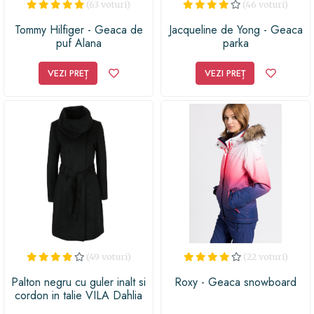
(63 voturi)
(46 voturi)
Tommy Hilfiger - Geaca de
Jacqueline de Yong - Geaca
puf Alana
parka
VEZI PREȚ
VEZI PREȚ
(49 voturi)
(22 voturi)
Palton negru cu guler inalt si
Roxy - Geaca snowboard
cordon in talie VILA Dahlia