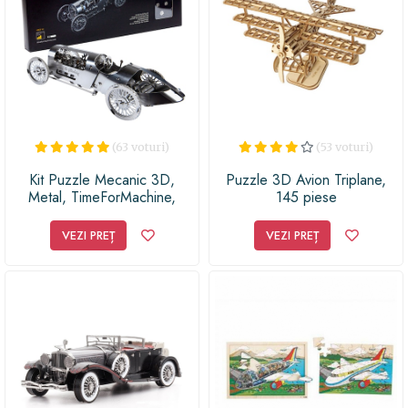
(63 voturi)
(53 voturi)
Kit Puzzle Mecanic 3D,
Puzzle 3D Avion Triplane,
Metal, TimeForMachine,
145 piese
Model Masina de Curse
Vintage Silver Bullet
VEZI PREȚ
VEZI PREȚ