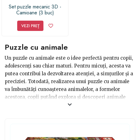
Set puzzle mecanic 3D -
Camioane (3 buc)
VEZI PREȚ
Puzzle cu animale
Un puzzle cu animale este o idee perfectă pentru copii,
adolescenți sau chiar maturi. Pentru micuți, acesta va
putea contribui la dezvoltarea atenției, a simțurilor și a
preciziei. Totodată, realizarea unui puzzle cu animale
va îmbunătăți cunoașterea animalelor, a formelor
acestora, copii putând explora și descoperi animale
noi. De asemenea, dacă cauți un puzzle 3D pentru un
adult, aceștia vor fi fascinați și interesați de procesul în
sine, fiind perfect de realizat împreună cu prietenii sau
familia, într-o seară de weekend. Un puzzle cu animale
mereu va fi un motiv de zâmbete pentru copii, dar și