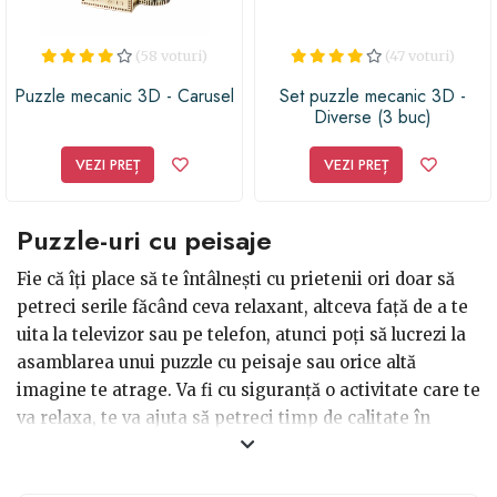
(58 voturi)
(47 voturi)
Puzzle mecanic 3D - Carusel
Set puzzle mecanic 3D -
Diverse (3 buc)
VEZI PREȚ
VEZI PREȚ
Puzzle-uri cu peisaje
Fie că îți place să te întâlnești cu prietenii ori doar să
petreci serile făcând ceva relaxant, altceva față de a te
uita la televizor sau pe telefon, atunci poți să lucrezi la
asamblarea unui puzzle cu peisaje sau orice altă
imagine te atrage. Va fi cu siguranță o activitate care te
va relaxa, te va ajuta să petreci timp de calitate în
familie dar și să faci un cadou interesant și deosebit
atunci când ai nevoie de o astfel de idee. Mai ales dacă