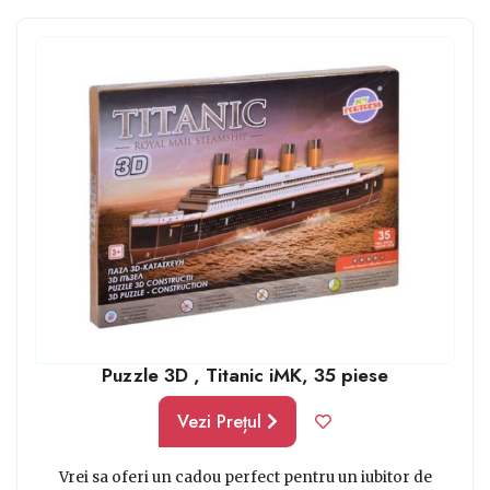
vor să petreacă timp de calitate împreună. Un astfel de
puzzle este așadar potrivit ca un cadou de Paște,
Crăciun sau pentru zilele de naștere. O idee bună, nu-i
așa?
Puzzle 3D , Titanic iMK, 35 piese
Vezi Prețul
Vrei sa oferi un cadou perfect pentru un iubitor de