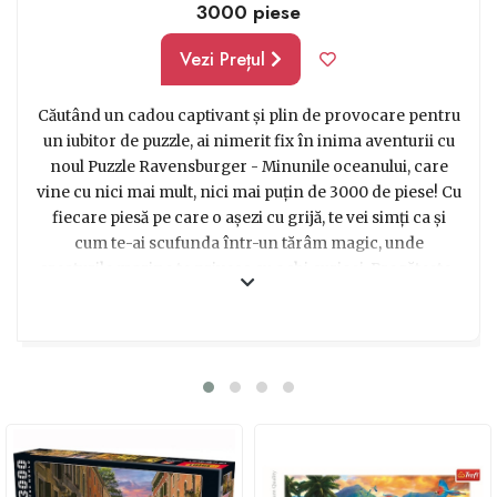
3000 piese
Vezi Prețul
Căutând un cadou captivant și plin de provocare pentru
un iubitor de puzzle, ai nimerit fix în inima aventurii cu
noul Puzzle Ravensburger - Minunile oceanului, care
vine cu nici mai mult, nici mai puțin de 3000 de piese! Cu
fiecare piesă pe care o așezi cu grijă, te vei simți ca și
cum te-ai scufunda într-un tărâm magic, unde
creaturile marine te privesc cu ochi curioși. Pregătește-
te să fii captivat de culorile intense și de detaliile
incredibile ale acestui puzzle oceanic! De la delfini
jucauși până la recifele vibrante și corali fascinanți,
acest puzzle îți oferă o incursiune virtuală în frumusețea
adâncurilor. Alege acest cadou extraordinar și vei oferi
celor dragi nu doar ore de distracție, ci și o modalitate
relaxantă de a evada din cotidian și de a-și exersa
abilitățile de rezolvare a puzzle-urilor. Cu peste 1000 de