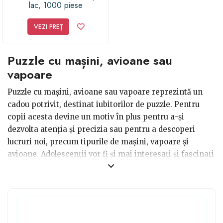
lac, 1000 piese
VEZI PREȚ
Puzzle cu mașini, avioane sau
vapoare
Puzzle cu mașini, avioane sau vapoare reprezintă un
cadou potrivit, destinat iubitorilor de puzzle. Pentru
copii acesta devine un motiv în plus pentru a-și
dezvolta atenția și precizia sau pentru a descoperi
lucruri noi, precum tipurile de mașini, vapoare și
avioane. Adolescenții vor fi și mai interesați și fascinați
de aceste feluri de puzzle, așa că dacă le oferi acest
cadou, cu siguranță, că vor deveni mai energici și mai
veseli. Fie că este vorba de o zi de naștere, Crăciunul,
Revelionul sau chiar orice sărbătoare religioasă,
precum Paștele, aceste puzzle vor fi binevenite ca și