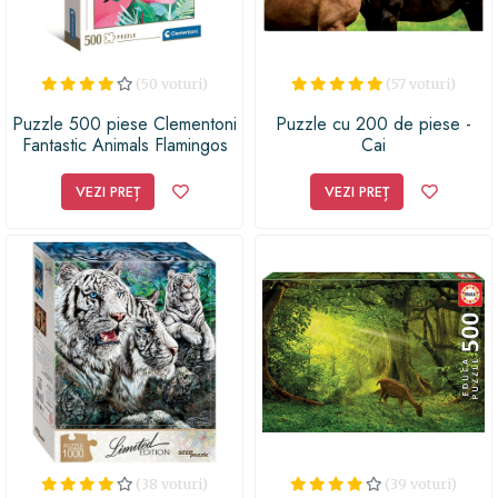
(50 voturi)
(57 voturi)
Puzzle 500 piese Clementoni
Puzzle cu 200 de piese -
Fantastic Animals Flamingos
Cai
35101
VEZI PREȚ
VEZI PREȚ
(38 voturi)
(39 voturi)