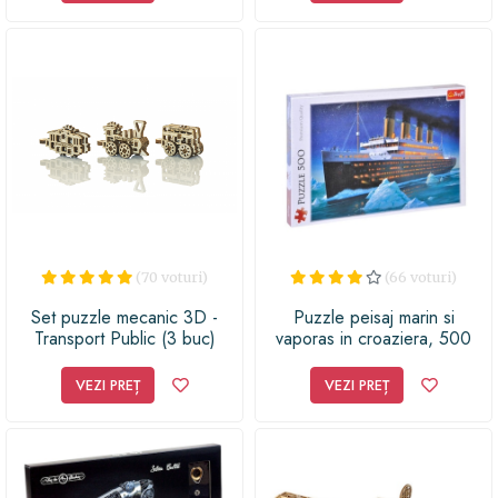
(70 voturi)
(66 voturi)
Set puzzle mecanic 3D -
Puzzle peisaj marin si
Transport Public (3 buc)
vaporas in croaziera, 500
piese
VEZI PREȚ
VEZI PREȚ