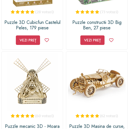
(28 voturi)
(73 voturi)
Puzzle 3D Cubicfun Castelul
Puzzle constructii 3D Big
Peles, 179 piese
Ben, 27 piese
VEZI PREȚ
VEZI PREȚ
(60 voturi)
(62 voturi)
Puzzle mecanic 3D - Moara
Puzzle 3D Masina de curse,