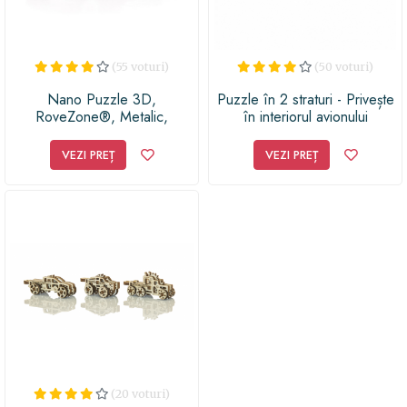
(55 voturi)
(50 voturi)
Nano Puzzle 3D,
Puzzle în 2 straturi - Privește
RoveZone®, Metalic,
în interiorul avionului
Educativ, Color, Model
Masina de Epoca
VEZI PREȚ
VEZI PREȚ
Duesenberg 1935, 89 Piese
(20 voturi)