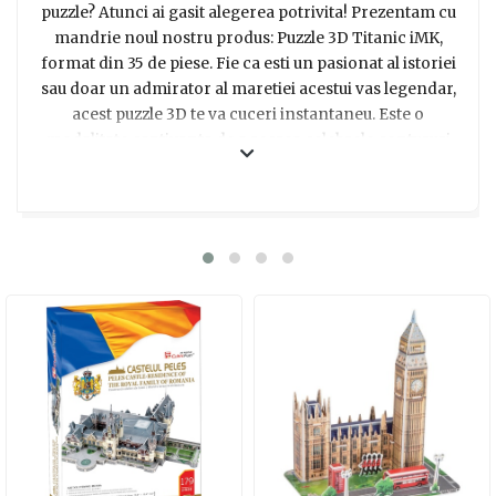
puzzle? Atunci ai gasit alegerea potrivita! Prezentam cu
mandrie noul nostru produs: Puzzle 3D Titanic iMK,
format din 35 de piese. Fie ca esti un pasionat al istoriei
sau doar un admirator al maretiei acestui vas legendar,
acest puzzle 3D te va cuceri instantaneu. Este o
modalitate captivanta de a recrea celebrele contururi
ale Titanicului si de a te delecta cu fiecare piesa
potrivita. Fiecare bucatica este creata cu atentie la
detalii, permitandu-ti sa te bucuri de o experienta
autentica si fascinanta. Montarea acestui puzzle iti va
dezvolta abilitatile de indemanare si iti va oferi ore
intregi de distractie si relaxare. Cu siguranta, acest
cadou va aduce un zambet pe fata oricarui iubitor de
puzzle. Transforma aceasta activitate intr-o adevarata
aventura 3D si bucura-te de momente speciale alaturi de
persoanele dragi. Alege acest puzzle 3D Titanic iMK si
transforma timpul petrecut acasa intr-o experienta
memorabila!