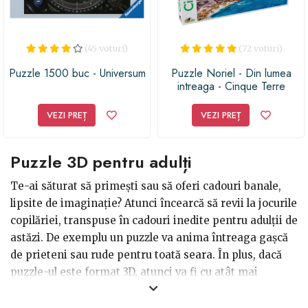
(45 voturi)
(72 voturi)
Puzzle 1500 buc - Universum
Puzzle Noriel - Din lumea
intreaga - Cinque Terre
VEZI PREȚ
VEZI PREȚ
Puzzle 3D pentru adulți
Te-ai săturat să primești sau să oferi cadouri banale,
lipsite de imaginație? Atunci încearcă să revii la jocurile
copilăriei, transpuse în cadouri inedite pentru adulții de
astăzi. De exemplu un puzzle va anima întreaga gașcă
de prieteni sau rude pentru toată seara. În plus, dacă
puzzle-ul este format 3D, atunci va fi cu atât mai
interesant și mai ales atractiv fie că vorbim despre
iubitorii de puzzle-uri sau de o mână de prieteni care