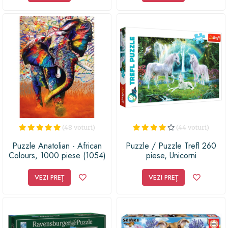
(48 voturi)
(44 voturi)
Puzzle Anatolian - African
Puzzle / Puzzle Trefl 260
Colours, 1000 piese (1054)
piese, Unicorni
VEZI PREȚ
VEZI PREȚ