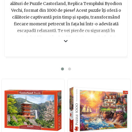
alături de Puzzle Castorland, Replica Templului Byodion
Vechi, format din 1000 de piese! Acest puzzle îți oferă o
călătorie captivantă prin timp și spațiu, transformând
fiecare moment petrecut în fața lui într-o adevărată
escapadă relaxantă. Te vei pierde cu siguranță în
peisajele idilice și în detaliile uimitoare, căutând și
potrivind fiecare piesă cu grijă și concentrare.
Indiferent dacă ești un pasionat al puzzle-urilor sau abia
îți faci primii pași în această lume fascinantă, acest
produs este alegerea perfectă pentru a-ți provoca
abilitățile și a-ți relaxa mintea. Cu fiecare piesă pusă la
locul ei, vei simți satisfacția unei munci bine făcute și
bucuria de a descoperi imaginea finală a acestui templu
misterios. Transformă timpul petrecut acasă într-o
aventură plină de descoperiri și recompensează-ți
mintea cu acest puzzle fascinant!