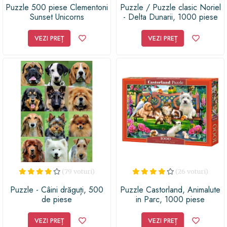
Puzzle 500 piese Clementoni
Puzzle / Puzzle clasic Noriel
Sunset Unicorns
- Delta Dunarii, 1000 piese
VEZI PREȚ
VEZI PREȚ
(79 voturi)
(26 voturi)
Puzzle - Câini drăguți, 500
Puzzle Castorland, Animalute
de piese
in Parc, 1000 piese
VEZI PREȚ
VEZI PREȚ