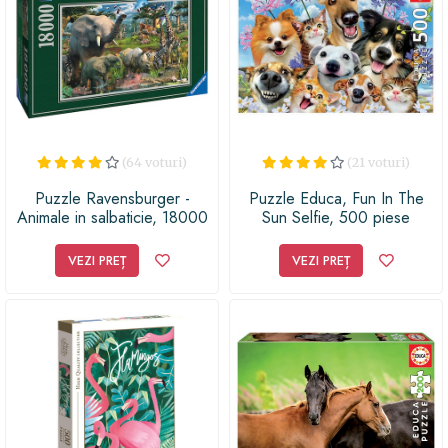
(64 voturi)
(21 voturi)
Puzzle Ravensburger -
Puzzle Educa, Fun In The
Animale in salbaticie, 18000
Sun Selfie, 500 piese
piese
VEZI PREȚ
VEZI PREȚ