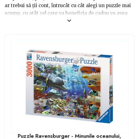
ar trebui să ții cont, întrucât cu cât alegi un puzzle mai
scump, cu atât cel care va beneficia de cadou va avea
parte de el mai mult timp, și mai important, îmbinările
dintre piese vor fi extrem de fine, aproape invizibile.
Apoi, este de urmărit și modelul ales, fiind foarte
apreciate obiectivele turistice importante ale lumii, dar
și peisajele în nuanțe asemănătoare care impun un
efort mărit în realizare.
Puzzle Ravensburger - Minunile oceanului,