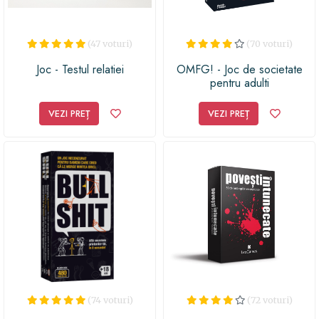
(47 voturi)
(70 voturi)
Joc - Testul relatiei
OMFG! - Joc de societate
pentru adulti
VEZI PREȚ
VEZI PREȚ
(74 voturi)
(72 voturi)