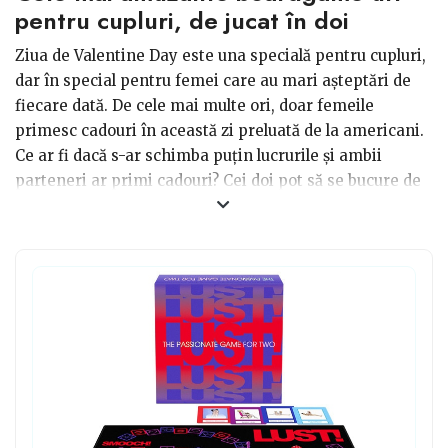
pentru cupluri, de jucat în doi
Ziua de Valentine Day este una specială pentru cupluri,
dar în special pentru femei care au mari așteptări de
fiecare dată. De cele mai multe ori, doar femeile
primesc cadouri în această zi preluată de la americani.
Ce ar fi dacă s-ar schimba puțin lucrurile și ambii
parteneri ar primi cadouri? Cei doi pot să se bucure de
anumite produse destinate folosirii în doi cum ar fi cele
mai amuzante boardgame-uri în doi. Le poți cumpăra
pentru a te juca alături de partener atunci când vă
plictisiți și chiar nu aveți ce face în casă. Sunt utile la
orice oră din zi sau din noapte și sigur nu te vor plictisi.