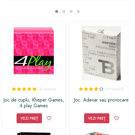
intelectuale și emoționale, acest joc îți va testa
conexiunea și te va ajuta să-ți descoperiți latura cea mai
jucăușă și aventuroasă. Pentru o seară plină de râsete,
anticipație și momente intime, Kheper Games Lust este
alegerea perfectă pentru tine și partenerul tău. Așa că, ia
jocul și pregătește-te să descoperiți noi niveluri de
distracție și întimitate în relația voastră!
(31 voturi)
(39 voturi)
Joc de cuplu, Kheper Games,
Joc: Adevar sau provocare
4 play Games
VEZI PREȚ
VEZI PREȚ