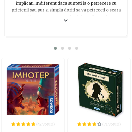
implicati. Indiferent daca sunteti la o petrecere cu
prietenii sau pur si simplu doriti sa va petreceti o seara
romantica impreuna, acest joc interactiv va ofera o
modalitate unica de a va testa abilitatile artistice si de a
va descoperi latura creativa in timp ce desenati si ghiciti
intr-o atmosfera misterioasa a miezului noptii. Cu carti
de cuvinte neobisnuite si o limita de timp, nu vei sti
niciodata ce va rezerva urmatoarea runda. Fiecare
desen se transforma intr-o poveste amuzanta, iar rasul
este garantat! Asadar, surprinde-ti prietenii dragi cu
acest joc captivant si aduce un strop de magie in serile
voastre alaturi de Joc - Telestratii dupa miezul noptii!
(42 voturi)
(71 voturi)