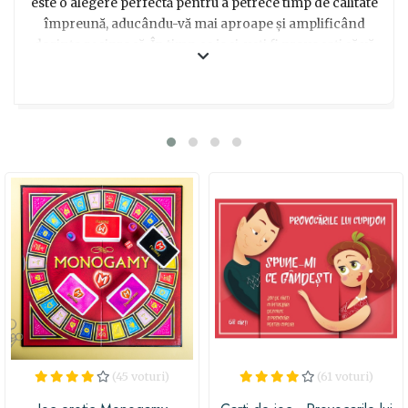
este o alegere perfectă pentru a petrece timp de calitate
împreună, aducându-vă mai aproape și amplificând
dorința reciprocă. În timp ce joci, veți fi provocați să vă
descoperiți laturile mai seductive și să explorați
fanteziile ascunse cu ajutorul provocărilor și
întrebărilor pline de farmec. Indiferent dacă sunteți la
început de relație sau sunteți deja împreună de ani,
acest joc vă va ajuta să vă redescoperiți pasiunea și să
creați amintiri memorabile. Așa că, lasă inhibițiile la o
parte și pregătește-te să experimentezi momente de
neuitat alături de persoana iubită! Este cadoul perfect
pentru a sărbători Ziua Îndrăgostiților sau pentru a
aduce un strop de romantism în orice altă ocazie
specială. Achiziționează acum acest joc și surprinde-ți
partenerul cu un cadou care vă va întări conexiunea și
vă va face să râdeți și să vă îndrăgostiți din nou!
(45 voturi)
(61 voturi)