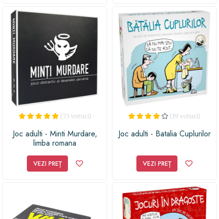
(73 voturi)
(19 voturi)
Joc adulti - Minti Murdare,
Joc adulti - Batalia Cuplurilor
limba romana
VEZI PREȚ
VEZI PREȚ