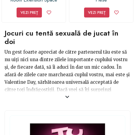
Station
VEZI PREȚ
VEZI PREȚ
Jocuri cu tentă sexuală de jucat în
doi
Un gest foarte apreciat de către partenerul tău este să
nu uiți nici una dintre zilele importante cuplului vostru
și, de fiecare dată, să îi aduci în dar un mic cadou. În
afară de zilele care marchează cuplul vostru, mai este și
Valentine Day, sărbătoarea universală acceptată de
către toți îndrăgostiții. Dacă vrei să îți surprinzi
partenerul trebuie mereu să încerci ceva nou. Astfel, nu
ezita când vine vorba despre joculețele cu tentă sexuală
- diferite boardgames de jucat în intimitate. Asta
bineînțeles, dacă știi că și partenerul tău ar fi de acord.
Altfel, nu vei face decât să dai naștere unei tensiuni
între voi.