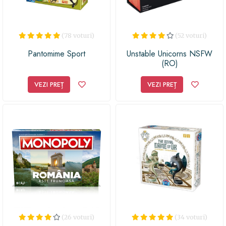
(78 voturi)
(52 voturi)
Pantomime Sport
Unstable Unicorns NSFW
(RO)
VEZI PREȚ
VEZI PREȚ
(26 voturi)
(34 voturi)