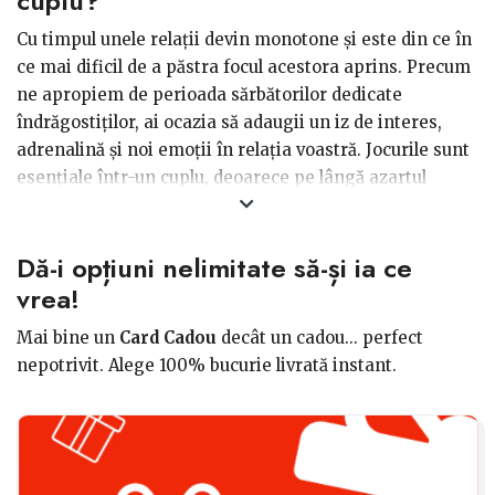
cuplu?
Cu timpul unele relații devin monotone și este din ce în
ce mai dificil de a păstra focul acestora aprins. Precum
ne apropiem de perioada sărbătorilor dedicate
îndrăgostiților, ai ocazia să adaugii un iz de interes,
adrenalină și noi emoții în relația voastră. Jocurile sunt
esențiale într-un cuplu, deoarece pe lângă azartul
stârnit mai implică și un timp extra petrecut împreună,
prin intermediul lor poți să afli mai multe despre
Dă-i opțiuni nelimitate să-și ia ce
partenerul tău și astfel veți dori să petreceți cât mai
mult timp împreună. Este un cadou perfect pentru Ziua
vrea!
Îndrăgostiților sau Dragobete, fiind o scânteie vitală
Mai bine un
Card Cadou
decât un cadou... perfect
pentru focul relației.
nepotrivit. Alege 100% bucurie livrată instant.