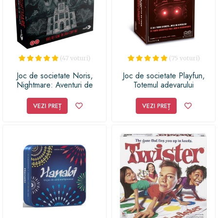
(47 voturi)
(75 voturi)
Joc de societate Noris,
Joc de societate Playfun,
Nightmare: Aventuri de
Totemul adevarului
groaza
VEZI PREȚ
VEZI PREȚ