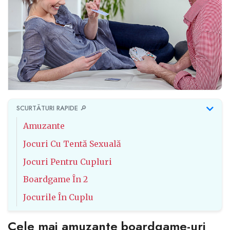
SCURTĂTURI RAPIDE 🔎
Amuzante
Jocuri Cu Tentă Sexuală
Jocuri Pentru Cupluri
Boardgame În 2
Jocurile În Cuplu
Cele mai amuzante boardgame-uri