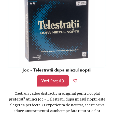
uitând efectiv cum trece timpul, poate chiar reușind să
stați departe de gadget-uri.
Joc - Telestratii dupa miezul noptii
Vezi Prețul
Cauti un cadou distractiv si original pentru cuplul
preferat? Atunci Joc - Telestratii dupa miezul noptii este
alegerea perfecta! O experienta de neuitat, acest joc va
aduce amuzament si zambete pe fata tuturor celor