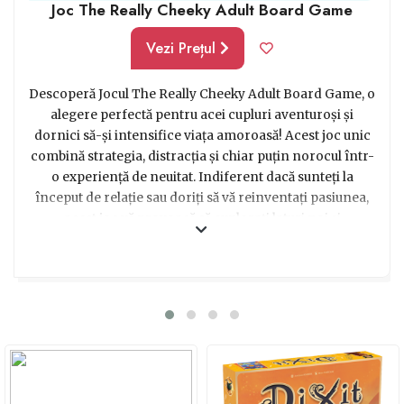
Joc The Really Cheeky Adult Board Game
Vezi Prețul
Descoperă Jocul The Really Cheeky Adult Board Game, o
alegere perfectă pentru acei cupluri aventuroși și
dornici să-și intensifice viața amoroasă! Acest joc unic
combină strategia, distracția și chiar puțin norocul într-
o experiență de neuitat. Indiferent dacă sunteți la
început de relație sau doriți să vă reinventați pasiunea,
acest joc vă provoacă să explorați laturi noi și
îndrăznețe ale intimității voastre. De la provocări
amuzante care vă vor face să râdeți în hohote, la
întrebări intrigante care dezvăluie secrete sau dorințe
ascunse, veți descoperi că jocul devine o cale amuzantă
și captivantă de a vă conecta la nivel emoțional și fizic.
Îmbrățișați această oportunitate de a explora limitele
voastre într-un mod sigur și confortabil, transformând
fiecare moment într-o aventură plină de surprize și