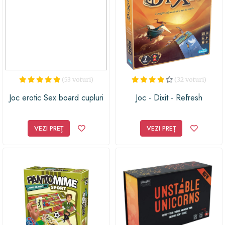
fantezii. Oferiți-vă și partenerului vostru o experiență
unică și aduceți un strop de pasiune în relația voastră cu
Jocul The Really Cheeky Adult Board Game!
(53 voturi)
(32 voturi)
Joc erotic Sex board cupluri
Joc - Dixit - Refresh
VEZI PREȚ
VEZI PREȚ