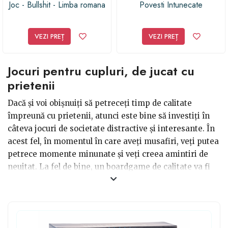
Joc - Bullshit - Limba romana
Povesti Intunecate
VEZI PREȚ
VEZI PREȚ
Jocuri pentru cupluri, de jucat cu
prietenii
Dacă și voi obișnuiți să petreceți timp de calitate
împreună cu prietenii, atunci este bine să investiți în
câteva jocuri de societate distractive și interesante. În
acest fel, în momentul în care aveți musafiri, veți putea
petrece momente minunate și veți creea amintiri de
neuitat. La fel de bine, un boardgame de calitate va fi
foarte apreciat dacă vrei să îl faci cadou unui alt cuplu.
Dacă știi că audiența îți permite, te poți orienta chiar
către jocuri de societate cu tentă sexuală sau ușor
vulgare. În acest fel veți ajunge să vă distrați copios