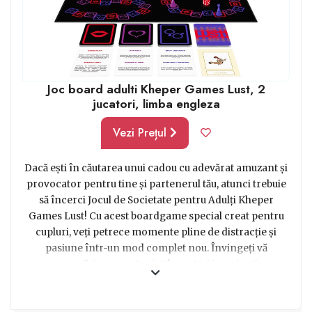
Joc board adulti Kheper Games Lust, 2
jucatori, limba engleza
Vezi Prețul
Dacă ești în căutarea unui cadou cu adevărat amuzant și
provocator pentru tine și partenerul tău, atunci trebuie
să încerci Jocul de Societate pentru Adulți Kheper
Games Lust! Cu acest boardgame special creat pentru
cupluri, veți petrece momente pline de distracție și
pasiune într-un mod complet nou. Învingeți vă
provocări amuzante și stârnește-i imaginația
partenerului tău cu întrebări îndrăznețe și sarcini pline
de farmec. Cu o combinație perfectă de provocări fizice,