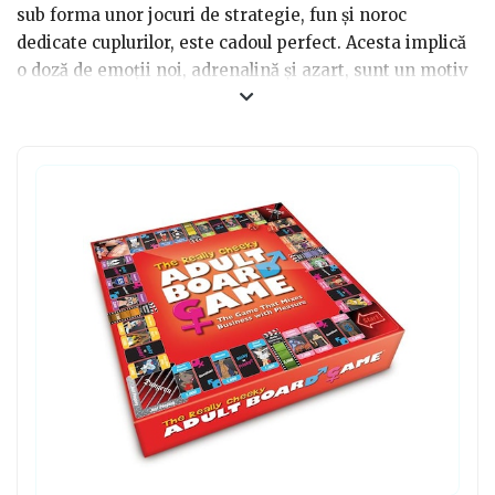
sub forma unor jocuri de strategie, fun și noroc
dedicate cuplurilor, este cadoul perfect. Acesta implică
o doză de emoții noi, adrenalină și azart, sunt un motiv
în plus de a petrece cât mai mult timp plăcut și util
împreună și te ajută să îți afli partenerul cât mai bine,
iar din câte cunoaștem, aceste lucruri întăresc orice
relație. Jocurile pentru cuplu sunt un cadou relevant
pentru Valentines Day sau Dragobete, păstrând focul
relației tale.