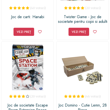
(40 voturi)
(20 voturi)
Joc de carti: Hanabi
Twister Game - Joc de
societate pentru copii si adulti
VEZI PREȚ
VEZI PREȚ
(20 voturi)
(46 voturi)
Joc de societate Escape
Joc Domino - Cutie Lemn, 28
Room Extension Space
Piese