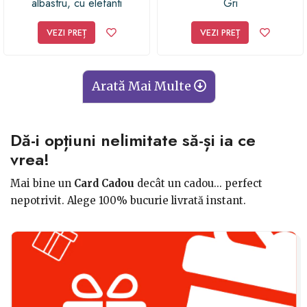
albastru, cu elefanti
Gri
VEZI PREȚ
VEZI PREȚ
Arată Mai Multe
Dă-i opțiuni nelimitate să-și ia ce
vrea!
Mai bine un
Card Cadou
decât un cadou... perfect
nepotrivit. Alege 100% bucurie livrată instant.