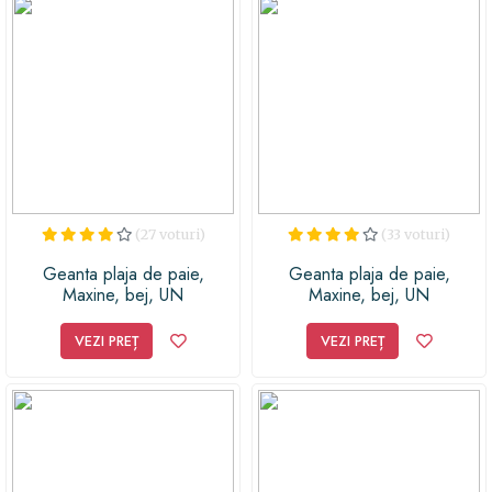
poți alege un model mai complex, cu buzunare
compartimentate suficiente pentru obiectele mai mici:
chei, telefon, portofel. Dacă optezi pentru un model de
geantă din material textil, alege unul rezistent și care
se curăță ușor.
În final, alege o geantă pentru plajă care îți
completează stilul personal. În fond, geanta pentru
(27 voturi)
(33 voturi)
plajă este un accesoriu modern, disponibil în diferite
moderne, astfel că este imposibil să nu găsești una pe
Geanta plaja de paie,
Geanta plaja de paie,
gustul tău.
Maxine, bej, UN
Maxine, bej, UN
VEZI PREȚ
VEZI PREȚ