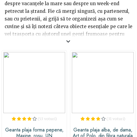
despre vacanțele la mare sau despre un week-end
petrecut la ștrand. Fie că mergi singură, cu partenerul,
sau cu prietenii, ai grijă să te organizezi așa cum se
cuvine și să îți notezi câteva obiecte esențiale pe care le
vei trasporta cu ajutorul unei genți frumoase pentru
plajă.
Nu știi ce model să alegi? Iată cele mai frumoase
modele selectate și prezentate de noi:
- Gențile de plajă din paie:
Gențile de paie sunt
atemporale, indiferent de model sau culoarea
materialelor împletite și asigură dublă utilizare. În
funcție de dimensiunea aleasă, îți vei întregi colecția de
genți care pot fi purtate și în timpul zilei, pentru că
gențile din paie sunt unele dintre favoritele sezonului
cald și anul acesta pentru crearea ținutelor de zi.
(53 voturi)
(31 voturi)
- Gențile de plajă bicolore sau multicolore:
Dacă
Geanta plaja forma pepene,
Geanta plaja alba, de dama,
dorești o geantă care se depozitează mai ușor, de
Maxine, rosu, UN
Art of Polo, din fibra naturala