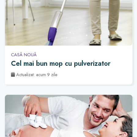
CASĂ NOUĂ
Cel mai bun mop cu pulverizator
Actualizat: acum 9 zile