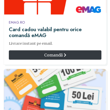
EMAG.RO
Card cadou valabil pentru orice
comandă eMAG
Livrare instant pe email.
Comandă