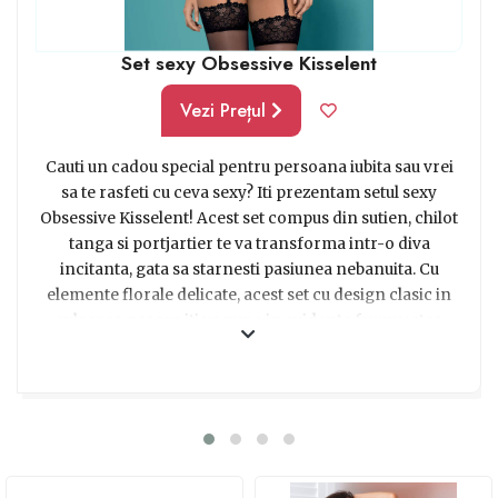
Set sexy Obsessive Kisselent
Vezi Prețul
Cauti un cadou special pentru persoana iubita sau vrei
sa te rasfeti cu ceva sexy? Iti prezentam setul sexy
Obsessive Kisselent! Acest set compus din sutien, chilot
tanga si portjartier te va transforma intr-o diva
incitanta, gata sa starnesti pasiunea nebanuita. Cu
elemente florale delicate, acest set cu design clasic in
culoarea neagra iti va pune in evidenta frumusetea
naturala, fara a avea push-up la sutien. Potrivirea
perfecta si bretelele reglabile asigura confortul deplin
in timpul purtarii. Nu uita ca acest produs nu include
dresurile din imagine, insa cu siguranta vei gasi
perechea perfecta pentru a completa look-ul senzual.
Importat din Polonia, acest set sexy vine ambalat intr-o