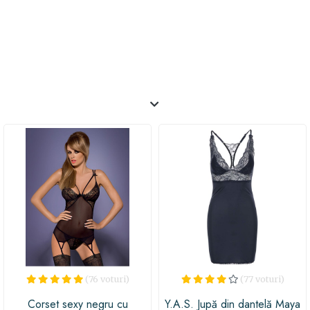
(76 voturi)
(77 voturi)
Corset sexy negru cu
Y.A.S. Jupă din dantelă Maya