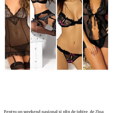
Pentru un weekend pasional si plin de iubire, de Ziua