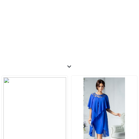
potrivite și asortează corespunzător pantofii cu rochia;
- Pentru a fi un cuplu plăcut alături de partenerul tău,
alegeți împreună o culoare care să nu facă notă
discrepantă cu rochia ta pentru costumul masculin.
Adaugă clasicului costum negru o cravată sau un papion
care să funcționeze cu nuanța purtată de tine, iar
rezultatul va fi unul de bun gust.
Ce modele de rochii de nașă se poartă în 2018?
Tendințele se modifică de la an la an în materie de
rochii de ocazie, astfel încât achizițiile trebuie făcute în
mod inteligent. Investește în rochii confecționate din