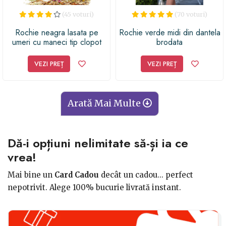
(45 voturi)
(70 voturi)
Rochie neagra lasata pe
Rochie verde midi din dantela
umeri cu maneci tip clopot
brodata
VEZI PREȚ
VEZI PREȚ
Arată Mai Multe
Dă-i opțiuni nelimitate să-și ia ce
vrea!
Mai bine un
Card Cadou
decât un cadou... perfect
nepotrivit. Alege 100% bucurie livrată instant.