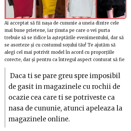
Ai acceptat să fii nașa de cununie a uneia dintre cele
mai bune prietene, iar ținuta pe care o vei purta
trebuie să se ridice la așteptările evenimentului, dar să
se asorteze și cu costumul soțului tău! Te ajutăm să
alegi cel mai potrivit model în acord cu proporțiile
corecte, dar și pentru ca întregul aspect conturat să fie
modern, în tendințe.
Daca ti se pare greu spre imposibil
Sfaturi utile pentru o ținută impecabilă de nașă:
de gasit in magazinele cu rochii de
- Uită de modelele de rochii pe care le ai de câțiva ani
în garderobă! Majoritatea nu se mai poartă, iar efectul
ocazie cea care ti se potriveste ca
creat în momentul purtării este tern și depășit;
nasa de cununie, atunci apeleaza la
- Verifică cele mai în vogă culori și orientează-te spre o
magazinele online.
rochie în culoarea care te complimentează;
- Echilibrează ținuta prin adăugarea accesoriilor