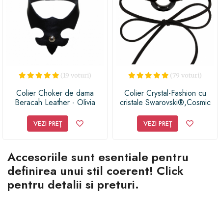
(19 voturi)
(79 voturi)
Colier Choker de dama
Colier Crystal-Fashion cu
Beracah Leather - Olivia
cristale Swarovski®,Cosmic
Negru
Ring 20 choker Jet
VEZI PREȚ
VEZI PREȚ
Accesoriile sunt esentiale pentru
definirea unui stil coerent! Click
pentru detalii si preturi.