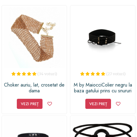
(34 voturi)
(27 voturi)
Choker auriu, lat, crosetat de
M by MaiocciColier negru la
dama
baza gatului prins cu snururi
VEZI PREȚ
VEZI PREȚ