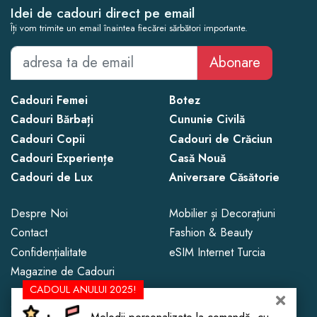
Idei de cadouri direct pe email
Îți vom trimite un email înaintea fiecărei sărbători importante.
Abonare
Cadouri Femei
Botez
Cadouri Bărbați
Cununie Civilă
Cadouri Copii
Cadouri de Crăciun
Cadouri Experiențe
Casă Nouă
Cadouri de Lux
Aniversare Căsătorie
Despre Noi
Mobilier și Decorațiuni
Contact
Fashion & Beauty
Confidențialitate
eSIM Internet Turcia
Magazine de Cadouri
CADOUL ANULUI 2025!
Copyright © 2013 - 2026 CadoLand.