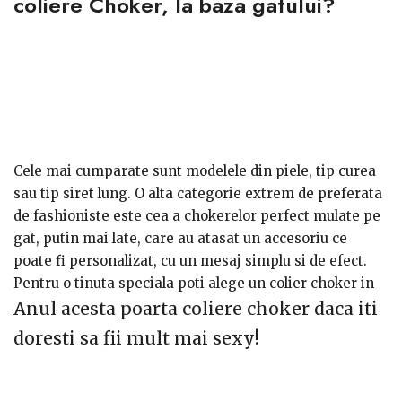
coliere Choker, la baza gatului?
Cele mai cumparate sunt modelele din piele, tip curea
sau tip siret lung. O alta categorie extrem de preferata
de fashioniste este cea a chokerelor perfect mulate pe
gat, putin mai late, care au atasat un accesoriu ce
poate fi personalizat, cu un mesaj simplu si de efect.
Pentru o tinuta speciala poti alege un colier choker in
pandantive negre cu detalii metalice pentru un look
Anul acesta poarta coliere choker daca iti
boho sau pe cel din pietre si dantela pentru un look mai
doresti sa fii mult mai sexy!
provocator.