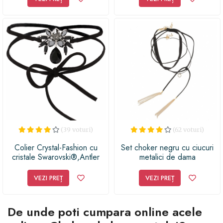
(39 voturi)
(62 voturi)
Colier Crystal-Fashion cu
Set choker negru cu ciucuri
cristale Swarovski®,Antler
metalici de dama
Choker 3x3cm Jet-
JetHematite-BlackDiamond
VEZI PREȚ
VEZI PREȚ
De unde poti cumpara online acele