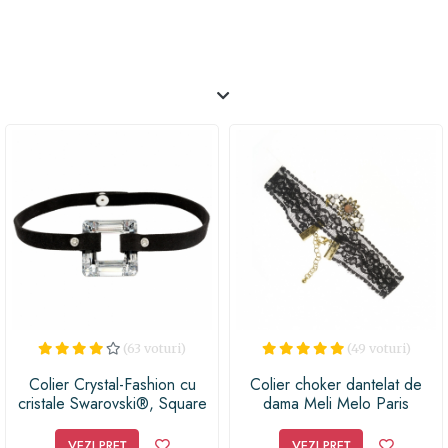
(63 voturi)
(49 voturi)
Colier Crystal-Fashion cu
Colier choker dantelat de
cristale Swarovski®, Square
dama Meli Melo Paris
Ring 30 Choker
CometArgentLt
VEZI PREȚ
VEZI PREȚ