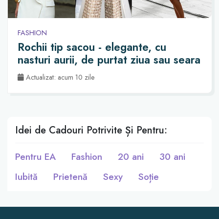
FASHION
Rochii tip sacou - elegante, cu
nasturi aurii, de purtat ziua sau seara
Actualizat: acum 10 zile
Idei de Cadouri Potrivite Și Pentru:
Pentru EA
Fashion
20 ani
30 ani
Iubită
Prietenă
Sexy
Soție