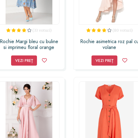
(33 voturi)
(80 voturi)
Rochie Margi bleu cu buline
Rochie asimetrica roz pal c
si imprimeu floral orange
volane
VEZI PREȚ
VEZI PREȚ