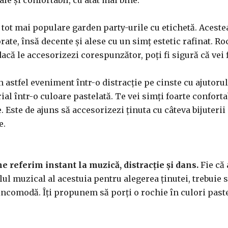
le și confortabil, cu atât mai bine.
i tot mai populare garden party-urile cu etichetă. Acestea
rate, însă decente și alese cu un simț estetic rafinat. R
acă le accesorizezi corespunzător, poți fi sigură că vei f
astfel eveniment într-o distracție pe cinste cu ajutorul
al într-o culoare pastelată. Te vei simți foarte confortab
Este de ajuns să accesorizezi ținuta cu câteva bijuterii c
e.
 referim instant la muzică, distracție și dans.
Fie că 
ilul muzical al acestuia pentru alegerea ținutei, trebuie 
 incomodă. Îți propunem să porți o rochie în culori pastel