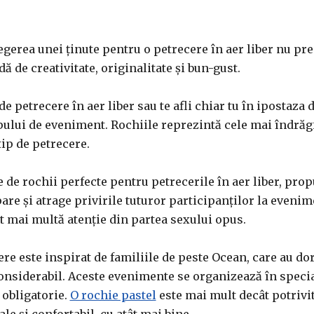
egerea unei ținute pentru o petrecere în aer liber nu pre
dă de creativitate, originalitate și bun-gust.
 de petrecere în aer liber sau te afli chiar tu în ipostaza
ipului de eveniment. Rochiile reprezintă cele mai îndrăg
tip de petrecere.
 de rochii perfecte pentru petrecerile în aer liber, propu
pare și atrage privirile tuturor participanților la evenim
lt mai multă atenție din partea sexului opus.
ere este inspirat de familiile de peste Ocean, care au dori
 considerabil. Aceste evenimente se organizează în specia
 obligatorie.
O rochie pastel
este mai mult decât potrivit