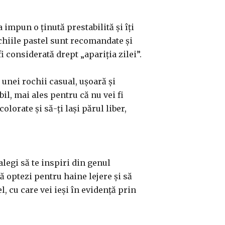
 impun o ținută prestabilită și îți
ochiile pastel sunt recomandate și
i considerată drept „apariția zilei”.
 unei rochii casual, ușoară și
il, mai ales pentru că nu vei fi
olorate și să-ți lași părul liber,
alegi să te inspiri din genul
să optezi pentru haine lejere și să
, cu care vei ieși în evidență prin