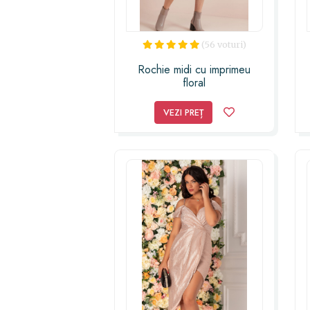
(56 voturi)
Rochie midi cu imprimeu
floral
VEZI PREȚ