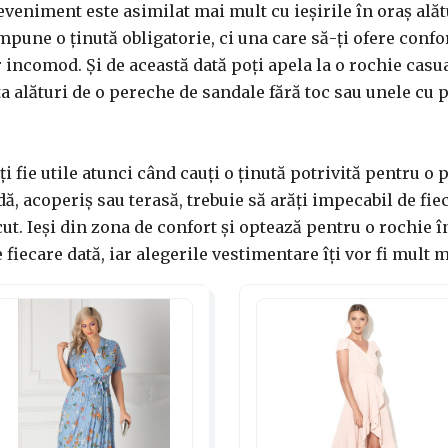
eveniment este asimilat mai mult cu ieșirile în oraș alătu
pune o ținută obligatorie, ci una care să-ți ofere confort
 incomod. Și de această dată poți apela la o rochie casua
ta alături de o pereche de sandale fără toc sau unele cu 
fie utile atunci când cauți o ținută potrivită pentru o pe
dă, acoperiș sau terasă, trebuie să arăți impecabil de fie
t. Ieși din zona de confort și optează pentru o rochie în
 fiecare dată, iar alegerile vestimentare îți vor fi mult 