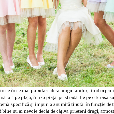
din ce în ce mai populare de-a lungul anilor, fiind organi
nă, ori pe plajă, într-o piață, pe stradă, fie pe o terasă 
temă specifică și impun o anumită ținută, în funcție de
ți bine nu ai nevoie decât de câțiva prieteni dragi, atmosf