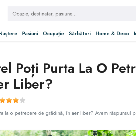
 Naștere
Pasiuni
Ocupație
Sărbători
Home & Deco
el Poți Purta La O Pet
er Liber?
ta la o petrecere de grădină, în aer liber? Avem răspunsul pe 