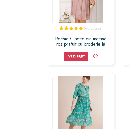
(60 voturi)
Rochie Ginette din matase
roz prafuit cu broderie la
umeri
VEZI PREȚ