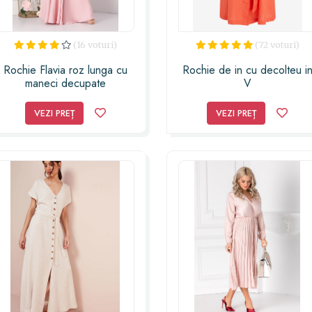
(16 voturi)
(72 voturi)
Rochie Flavia roz lunga cu
Rochie de in cu decolteu i
maneci decupate
V
VEZI PREȚ
VEZI PREȚ