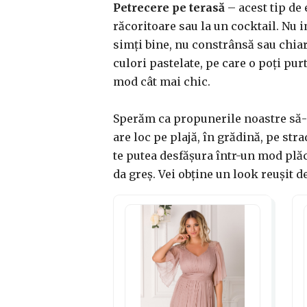
Petrecere pe terasă
– acest tip de 
răcoritoare sau la un cocktail. Nu im
simți bine, nu constrânsă sau chiar
culori pastelate, pe care o poți pur
mod cât mai chic.
Sperăm ca propunerile noastre să-ți 
are loc pe plajă, în grădină, pe stra
te putea desfășura într-un mod plăcu
da greș. Vei obține un look reușit de