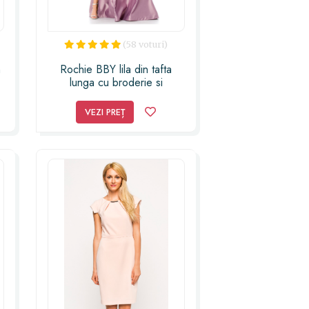
(58 voturi)
n
Rochie BBY lila din tafta
lunga cu broderie si
margelute la bust
VEZI PREȚ