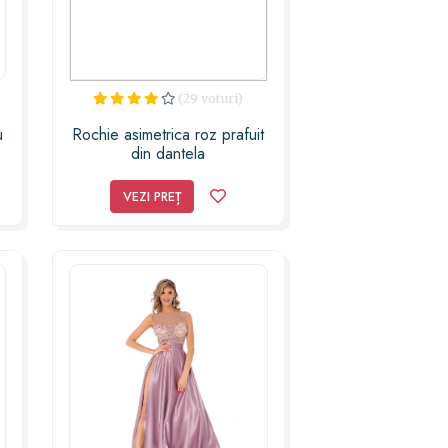
(29 voturi)
u
Rochie asimetrica roz prafuit
din dantela
VEZI PREȚ