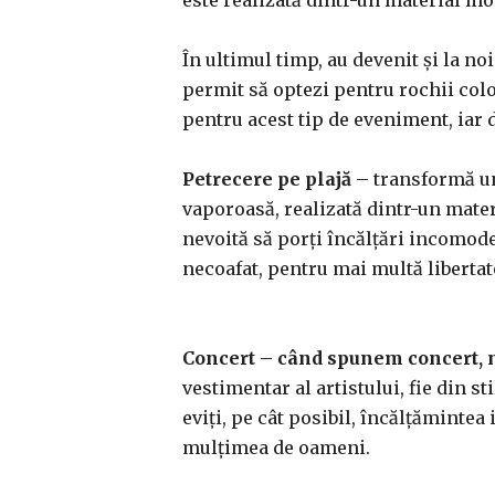
este realizată dintr-un material moa
În ultimul timp, au devenit și la no
permit să optezi pentru rochii colo
pentru acest tip de eveniment, iar d
Petrecere pe plajă
– transformă un 
vaporoasă, realizată dintr-un materi
nevoită să porți încălțări incomode. 
necoafat, pentru mai multă libertat
Concert – când spunem concert, ne
vestimentar al artistului, fie din st
eviți, pe cât posibil, încălțămintea
mulțimea de oameni.