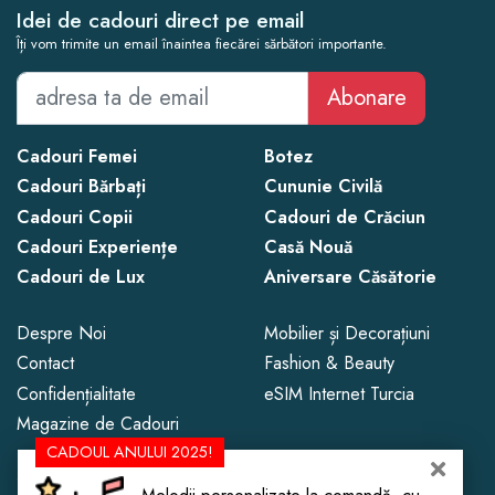
Idei de cadouri direct pe email
Îți vom trimite un email înaintea fiecărei sărbători importante.
Abonare
Cadouri Femei
Botez
Cadouri Bărbați
Cununie Civilă
Cadouri Copii
Cadouri de Crăciun
Cadouri Experiențe
Casă Nouă
Cadouri de Lux
Aniversare Căsătorie
Despre Noi
Mobilier și Decorațiuni
Contact
Fashion & Beauty
Confidențialitate
eSIM Internet Turcia
Magazine de Cadouri
CADOUL ANULUI 2025!
Copyright © 2013 - 2026 CadoLand.