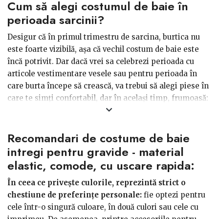
Cum să alegi costumul de baie în
perioada sarcinii?
Desigur că în primul trimestru de sarcina, burtica nu
este foarte vizibilă, așa că vechil costum de baie este
încă potrivit. Dar dacă vrei sa celebrezi perioada cu
articole vestimentare vesele sau pentru perioada în
care burta începe să crească, va trebui să alegi piese în
care te simți confortabil, dar în același timp, frumoasă:
- Costume de baie din două piese
Burtica este extrem
Recomandari de costume de baie
de frumoasă, așa că nu te feri să porți clasicele costume
de baie, din două piese. Alege însă un sutien de calitate,
intregi pentru gravide - material
care să susțină corespunzător bustul și un slip care este
elastic, comode, cu uscare rapida:
lejer în zona burții.
În ceea ce privește culorile, reprezintă strict o
chestiune de preferințe personale:
fie optezi pentru
- Costume de baie dintr-o piesă
În cazul în care nu
cele într-o singură culoare, în două culori sau cele cu
vrei să te expui sau doar vrei să alternezi stilurile și