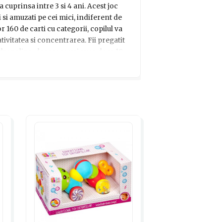
 cuprinsa intre 3 si 4 ani. Acest joc
i si amuzati pe cei mici, indiferent de
r 160 de carti cu categorii, copilul va
tivitatea si concentrarea. Fii pregatit
renalina, deoarece vei avea doar 10
e de obiecte din categoria indicata pe
orma de palma, care adauga un plus de
ul tau va invata sa-si dezvolte abilitatile
t. Nu uita, castiga jucatorul care aduna
 idee minunata de cadou pentru copiii cu
 familie. Hai sa cream momente unice de
 interactiv Noriel Games - Bate Palma!