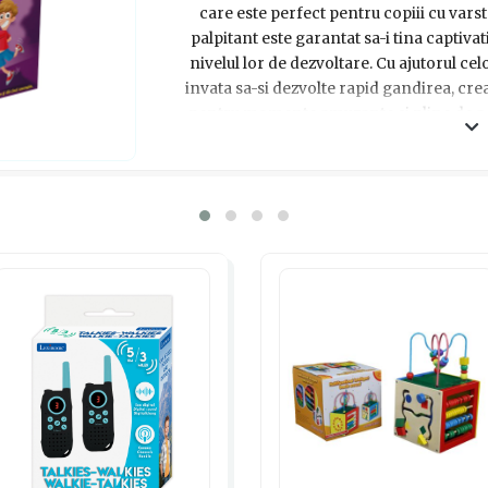
care este perfect pentru copiii cu varsta
palpitant este garantat sa-i tina captivat
nivelul lor de dezvoltare. Cu ajutorul celo
invata sa-si dezvolte rapid gandirea, crea
pentru momente amuzante si pline de ad
secunde la dispozitie sa gasesti 5 exempl
carte. Jocul vine cu un cronometru in f
distractivitate. Cu acest joc interactiv, copil
cognitive intr-un mod distractiv si captivan
cele mai multe carti la sfarsitul jocului! O
autism care poate fi savurata de intreaga
amuzament si dezvoltare impreuna cu jocul