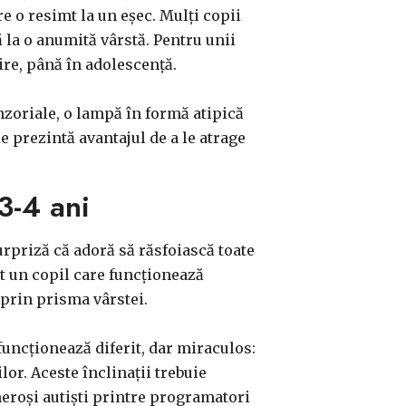
 o resimt la un eșec. Mulți copii
ă la o anumită vârstă. Pentru unii
ire, până în adolescență.
senzoriale, o lampă în formă atipică
e prezintă avantajul de a le atrage
3-4 ani
urpriză că adoră să răsfoiască toate
cât un copil care funcționează
u prin prisma vârstei.
uncționează diferit, dar miraculos:
lor. Aceste înclinații trebuie
umeroși autiști printre programatori