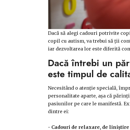
Dacă să alegi cadouri potrivite copii
copil cu autism, va trebui să ții co
iar dezvoltarea lor este diferită co
Dacă întrebi un păr
este timpul de calit
Necesitând o atenție specială, împr
personalitate aparte, așa că părinț
pasiunilor pe care le manifestă. Exi
dintre ei:
- Cadouri de relaxare, de liniștire