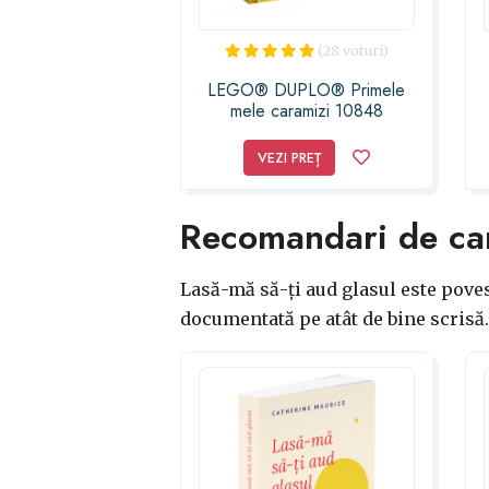
(28 voturi)
LEGO® DUPLO® Primele
mele caramizi 10848
VEZI PREȚ
Recomandari de cart
Lasă-mă să-ţi aud glasul este poves
documentată pe atât de bine scrisă