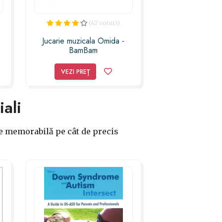
(47 voturi)
Jucarie muzicala Omida -
BamBam
VEZI PREȚ
ali
te memorabilă pe cât de precis