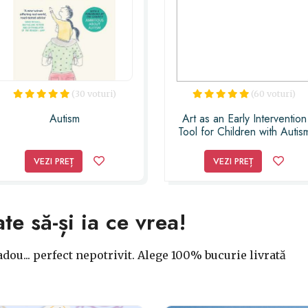
(30 voturi)
(60 voturi)
Autism
Art as an Early Intervention
Tool for Children with Autis
VEZI PREȚ
VEZI PREȚ
ate să-și ia ce vrea!
dou... perfect nepotrivit. Alege 100% bucurie livrată