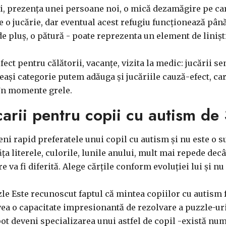
i, prezența unei persoane noi, o mică dezamăgire pe care
fie o jucărie, dar eventual acest refugiu funcționează pân
de pluș, o pătură - poate reprezenta un element de linișt
rfect pentru călătorii, vacanțe, vizita la medic: jucării 
eași categorie putem adăuga și jucăriile cauză-efect, car
ă în momente grele.
rii pentru copii cu autism de 
eni rapid preferatele unui copil cu autism și nu este o s
văța literele, culorile, lunile anului, mult mai repede de
 va fi diferită. Alege cărțile conform evoluției lui și n
e Este recunoscut faptul că mintea copiilor cu autism f
avea o capacitate impresionantă de rezolvare a puzzle-uri
 pot deveni specializarea unui astfel de copil -există n