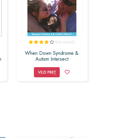
(60 voturi)
When Down Syndrome &
m
Autism Intersect
VEZI PREȚ