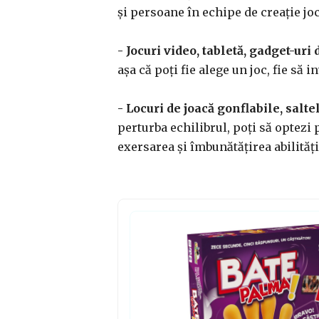
și persoane în echipe de creație joc
- Jocuri video, tabletă, gadget-uri
așa că poți fie alege un joc, fie să 
- Locuri de joacă gonflabile, salte
perturba echilibrul, poți să optezi p
exersarea și îmbunătățirea abilităț