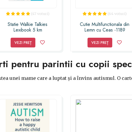
(47 voturi)
(64 voturi)
Statie Walkie Talkies
Cutie Multifunctionala din
Lexibook 5 km
Lemn cu Ceas -1189
VEZI PREȚ
VEZI PREȚ
i pentru parintii cu copii speci
tea unei mame care a luptat şi a învins autismul. O car
.