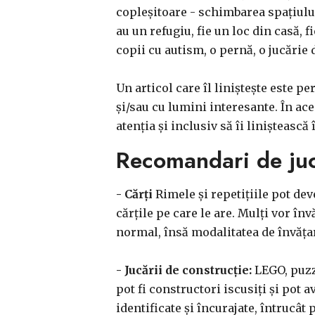
copleșitoare - schimbarea spațiulu
au un refugiu, fie un loc din casă, 
copii cu autism, o pernă, o jucărie 
Un articol care îl liniștește este pe
și/sau cu lumini interesante. În ace
atenția și inclusiv să îi linișteasc
Recomandari de juca
- Cărți
Rimele și repetițiile pot dev
cărțile pe care le are. Mulți vor în
normal, însă modalitatea de învățare
- Jucării de construcție:
LEGO, puzzl
pot fi constructori iscusiți și pot 
identificate și încurajate, întrucât