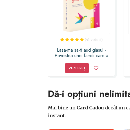
(41 voturi)
Lasa-ma sa-ti aud glasul -
Povestea unei familii care a
invins autismul
VEZI PREȚ
Dă-i opțiuni nelimit
Mai bine un
Card Cadou
decât un ca
instant.