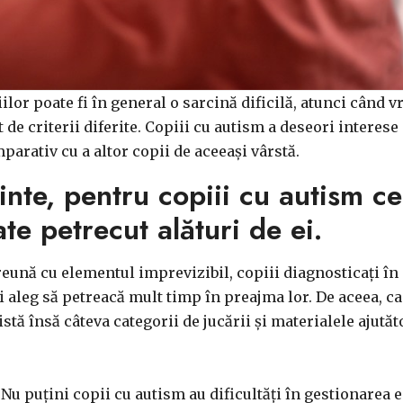
lor poate fi în general o sarcină dificilă, atunci când vr
nt de criterii diferite. Copiii cu autism a deseori inter
mparativ cu a altor copii de aceeași vârstă.
inte, pentru copiii cu autism c
ate petrecut alături de ei.
eună cu elementul imprevizibil, copiii diagnosticați în
ii aleg să petreacă mult timp în preajma lor. De aceea, 
stă însă câteva categorii de jucării și materialele ajută
Nu puțini copii cu autism au dificultăți în gestionarea e