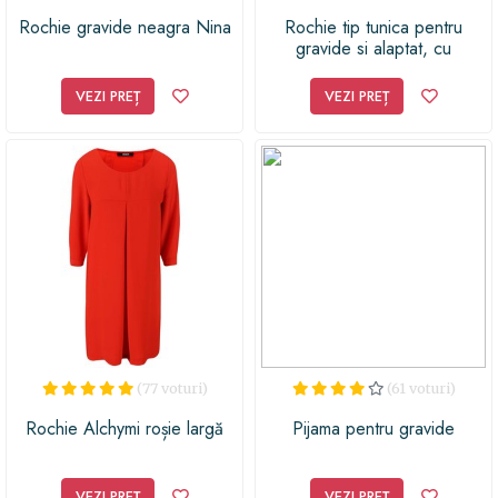
Rochie gravide neagra Nina
Rochie tip tunica pentru
gravide si alaptat, cu
imprimeu, Negru/Alb, S
VEZI PREȚ
VEZI PREȚ
(77 voturi)
(61 voturi)
Rochie Alchymi roșie largă
Pijama pentru gravide
VEZI PREȚ
VEZI PREȚ