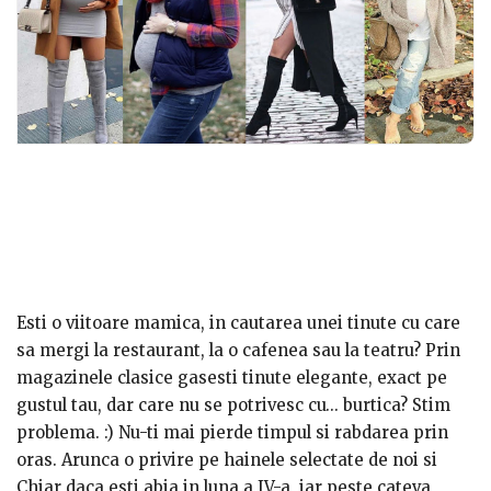
Esti o viitoare mamica, in cautarea unei tinute cu care
sa mergi la restaurant, la o cafenea sau la teatru? Prin
magazinele clasice gasesti tinute elegante, exact pe
gustul tau, dar care nu se potrivesc cu… burtica? Stim
problema. :) Nu-ti mai pierde timpul si rabdarea prin
oras. Arunca o privire pe hainele selectate de noi si
comanda tot ce-ti doresti!
Chiar daca esti abia in luna a IV-a, iar peste cateva