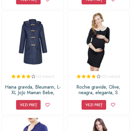
(41 voturi)
(72 voturi)
Haina gravida, Bleumarin, L-
Rochie gravide, Olive,
XL JoJo Maman Bebe,
neagra, eleganta, S
VEZI PREȚ
VEZI PREȚ