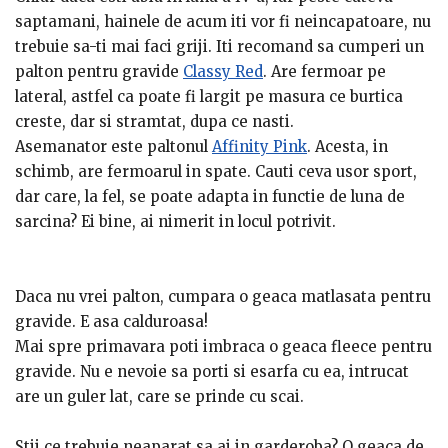
saptamani, hainele de acum iti vor fi neincapatoare, nu
trebuie sa-ti mai faci griji. Iti recomand sa cumperi un
palton pentru gravide
Classy Red
. Are fermoar pe
lateral, astfel ca poate fi largit pe masura ce burtica
creste, dar si stramtat, dupa ce nasti.
Asemanator este paltonul
Affinity Pink
. Acesta, in
schimb, are fermoarul in spate. Cauti ceva usor sport,
dar care, la fel, se poate adapta in functie de luna de
sarcina? Ei bine, ai nimerit in locul potrivit.
Daca nu vrei palton, cumpara o geaca matlasata pentru
gravide. E asa calduroasa!
Mai spre primavara poti imbraca o geaca fleece pentru
gravide. Nu e nevoie sa porti si esarfa cu ea, intrucat
are un guler lat, care se prinde cu scai.
Stii ce trebuie neaparat sa ai in garderoba? O geaca de