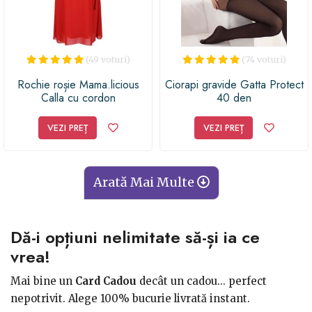
(49 voturi)
(74 voturi)
Rochie roșie Mama.licious
Ciorapi gravide Gatta Protect
Calla cu cordon
40 den
VEZI PREȚ
VEZI PREȚ
Arată Mai Multe
Dă-i opțiuni nelimitate să-și ia ce
vrea!
Mai bine un
Card Cadou
decât un cadou... perfect
nepotrivit. Alege 100% bucurie livrată instant.