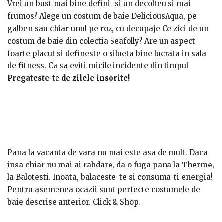
Vrei un bust mai bine definit si un decolteu si mai
frumos? Alege un costum de baie DeliciousAqua, pe
galben sau chiar unul pe roz, cu decupaje Ce zici de un
costum de baie din colectia Seafolly? Are un aspect
foarte placut si defineste o silueta bine lucrata in sala
de fitness. Ca sa eviti micile incidente din timpul
inotului, imbraca-te cu un costum de baie in 2 piese, cu
Pregateste-te de zilele insorite!
bustiera si plasa. Astfel, cand vei iesi din apa, nu va mai
trebui sa-ti ajustezi tinuta.
Pana la vacanta de vara nu mai este asa de mult. Daca
insa chiar nu mai ai rabdare, da o fuga pana la Therme,
la Balotesti. Inoata, balaceste-te si consuma-ti energia!
Pentru asemenea ocazii sunt perfecte costumele de
baie descrise anterior. Click & Shop.