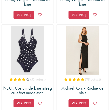
baie
baie
VEZI PREȚ
VEZI PREȚ
(55 voturi)
(78 voturi)
NEXT, Costum de baie intreg
Michael Kors - Rochie de
cu efect modelator,
plaja
Bleumarin/Alb
VEZI PREȚ
VEZI PREȚ