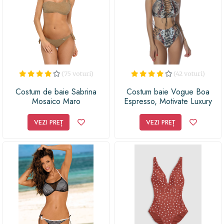
(75 voturi)
(42 voturi)
Costum de baie Sabrina
Costum baie Vogue Boa
Mosaico Maro
Espresso, Motivate Luxury
Swimsuit, Multicolor, S INTL
VEZI PREȚ
VEZI PREȚ