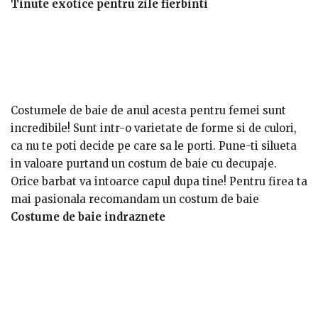
Tinute exotice pentru zile fierbinti
Costumele de baie de anul acesta pentru femei sunt
incredibile! Sunt intr-o varietate de forme si de culori,
ca nu te poti decide pe care sa le porti. Pune-ti silueta
in valoare purtand un costum de baie cu decupaje.
Orice barbat va intoarce capul dupa tine! Pentru firea ta
mai pasionala recomandam un costum de baie
Triangle cu un design indraznet, culori vii, senzualitate
Costume de baie indraznete
maxima! Raman in tendinte imprimeurile florale si
geometrice, iar animal print-ul este la fel de chic ca
intotdeauna.