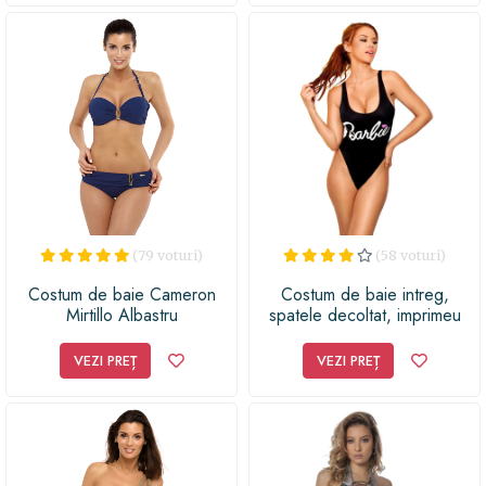
(79 voturi)
(58 voturi)
Costum de baie Cameron
Costum de baie intreg,
Mirtillo Albastru
spatele decoltat, imprimeu
Barbie, lycra cu sclipici,
Negru, S INTL, Costum
VEZI PREȚ
VEZI PREȚ
intreg