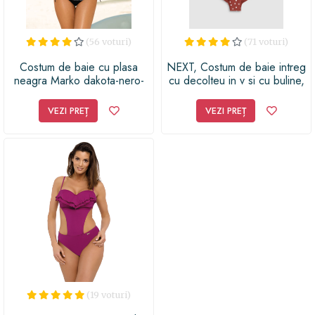
(56 voturi)
(71 voturi)
Costum de baie cu plasa
NEXT, Costum de baie intreg
neagra Marko dakota-nero-
cu decolteu in v si cu buline,
bianco-m-373-3
Maro
VEZI PREȚ
VEZI PREȚ
(19 voturi)