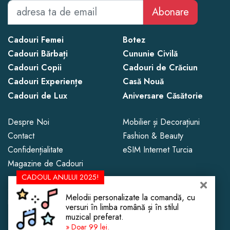
Abonare
Cadouri Femei
Botez
Cadouri Bărbați
Cununie Civilă
Cadouri Copii
Cadouri de Crăciun
Cadouri Experiențe
Casă Nouă
Cadouri de Lux
Aniversare Căsătorie
Despre Noi
Mobilier și Decorațiuni
Contact
Fashion & Beauty
Confidențialitate
eSIM Internet Turcia
Magazine de Cadouri
CADOUL ANULUI 2025!
Copyright © 2013 - 2026 CadoLand.
Melodii personalizate la comandă, cu
Este interzisă copierea conținutului fără menționarea sursei cu link.
versuri în limba română și în stilul
muzical preferat.
» Doar 99 lei.