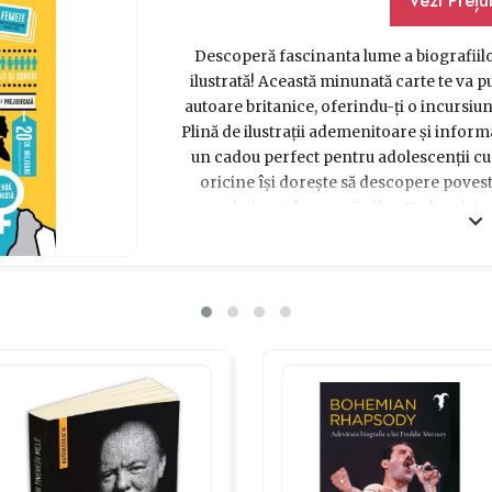
Vezi Prețu
Descoperă fascinanta lume a biografiilo
ilustrată! Această minunată carte te va pu
autoare britanice, oferindu-ți o incursiun
Plină de ilustrații ademenitoare și informa
un cadou perfect pentru adolescenții cu
oricine își dorește să descopere poves
revoluționat lumea cărților. De la mist
personajele iconice create de ea, aces
impresionantă și prin frumusețea ilustrați
martorul evoluției unei scriitoare ale cărei
și în prezent. Cu Jane Austen. Biografie ilu
adevărat unică, perfectă pentru adolescenții
de literatură clasică. Un dar care va rămâ
închide ulti