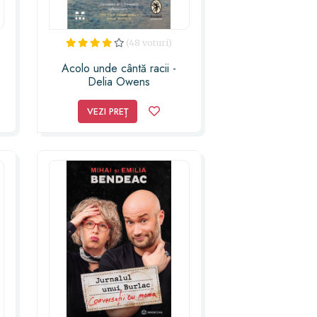
(48 voturi)
Acolo unde cântă racii -
Delia Owens
VEZI PREȚ