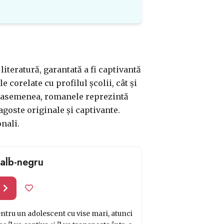
 literatură, garantată a fi captivantă
 corelate cu profilul școlii, cât și
De asemenea, romanele reprezintă
agoste originale și captivante.
onali.
 alb-negru
l
entru un adolescent cu vise mari, atunci