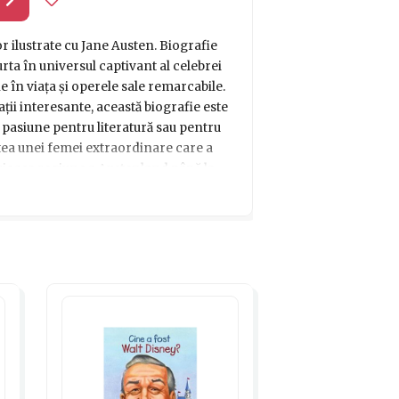
l
r ilustrate cu Jane Austen. Biografie
rta în universul captivant al celebrei
e în viața și operele sale remarcabile.
ții interesante, această biografie este
 pasiune pentru literatură sau pentru
tea unei femei extraordinare care a
erioasa regiune a Austenland până la
t produs te va cuceri prin povestea
ilor. Lasă-te inspirat de trecut și fii
 opere continuă să încânte și să inspire
strată, vei oferi o aventură literară cu
 pasionați de lectură și pentru iubitorii
ne în inimile lor mult timp după ce vor
ma pagină.