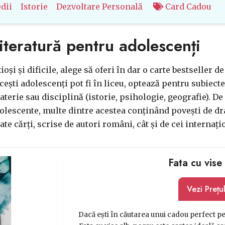
dii
Istorie
Dezvoltare Personală
Card Cadou
literatură pentru adolescenți
și și dificile, alege să oferi în dar o carte bestseller de
ești adolescenți pot fi în liceu, optează pentru subiectele
aterie sau disciplină (istorie, psihologie, geografie). 
adolescente, multe dintre acestea conținând povești de dr
te cărți, scrise de autori români, cât și de cei internați
Fata cu vise
Vezi Prețu
Dacă ești în căutarea unui cadou perfect p