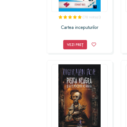
(78 voturi)
Cartea inceputurilor
VEZI PREȚ