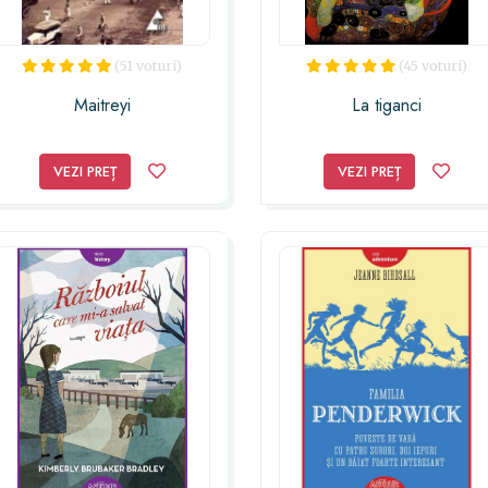
(51 voturi)
(45 voturi)
Maitreyi
La tiganci
VEZI PREȚ
VEZI PREȚ