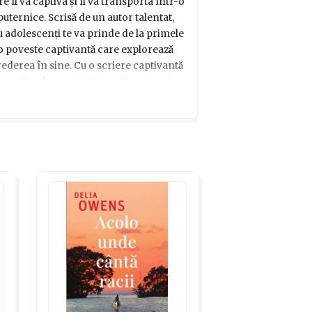
e îl va captiva și îl va transporta într-o
uternice. Scrisă de un autor talentat,
u adolescenți te va prinde de la primele
 o poveste captivantă care explorează
ederea în sine. Cu o scriere captivantă
i va stimula creativitatea și imaginația,
. Așa că nu mai căuta în continuare, ci
ca un cadou perfect pentru adolescenții
ră și aventură!