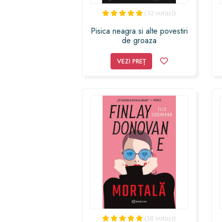
(32 voturi)
Pisica neagra si alte povestiri
de groaza
VEZI PREȚ
(18 voturi)