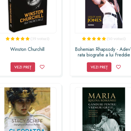
(39 voturi)
(50 voturi)
Winston Churchill
Bohemian Rhapsody - Adev
rata biografie a lui Freddie
Mercury
VEZI PREȚ
VEZI PREȚ