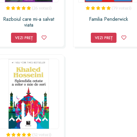
(26 voturi)
(79 voturi)
Razboiul care mi-a salvat
Familia Penderwick
viata
VEZI PREȚ
VEZI PREȚ
(52 voturi)