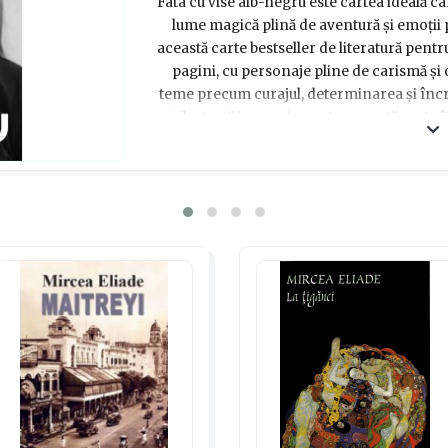
Fata cu vise alb-negru este cartea ideală car
lume magică plină de aventură și emoții p
această carte bestseller de literatură pentr
pagini, cu personaje pline de carismă și
teme precum curajul, determinarea și încr
și ilustrații impresionante, această carte î
oferindu-i o experiență lectură memorabilă
alege cu încredere Fata cu vise alb-negru 
pasionați de lectu