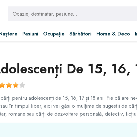
 Naștere
Pasiuni
Ocupație
Sărbători
Home & Deco
dolescenți De 15, 16, 
ărți pentru adolescenți de 15, 16, 17 și 18 ani. Fie că are ne
au în timpul liber, aici vei găsi o mulțime de sugestii de cărț
 dar, romane sau cărți de dezvoltare personală, detectiv, ficț